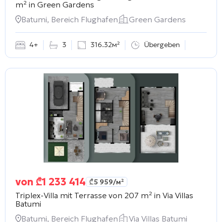
m² in
Green Gardens
Batumi, Bereich Flughafen
Green Gardens
4+
3
316.32м²
Übergeben
von
₾
1 233 414
₾
5 959
/м²
Triplex-Villa mit Terrasse von 207 m² in
Via Villas
Batumi
Batumi, Bereich Flughafen
Via Villas Batumi