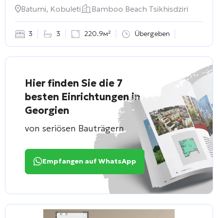
Bamboo Beach Tsikhisdziri
Batumi, Kobuleti
Bamboo Beach Tsikhisdziri
3
3
220.9м²
Übergeben
Hier finden Sie die 7
besten Einrichtungen in
Georgien
von seriösen Bauträgern
Empfangen auf WhatsApp