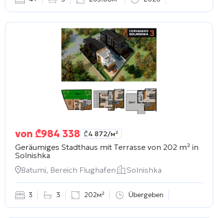
von
₾
984 338
₾
4 872
/м²
Geräumiges Stadthaus mit Terrasse von 202 m² in
Solnishka
Batumi, Bereich Flughafen
Solnishka
3
3
202м²
Übergeben