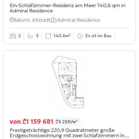
Ein-Schlafzimmer-Residenz am Meer 140,6 qm in
Admiral Residence
Batumi, Altstadt
Admiral Residence
2
3
140.6м²
Es ist im Bau
von
₾
1 159 681
₾
5 250
/м²
Prestigeträchtige 220,9 Quadratmeter große
Erdgeschosswohnung mit zwei Schlafzimmern in