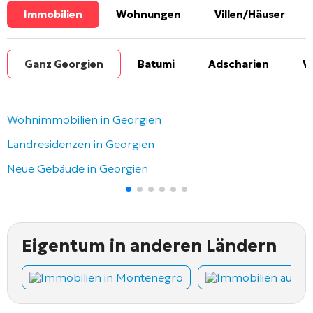
Immobilien
Wohnungen
Villen/Häuser
Ganz Georgien
Batumi
Adscharien
V
Wohnimmobilien in Georgien
Landresidenzen in Georgien
Neue Gebäude in Georgien
Eigentum in anderen Ländern
Immobilien in Montenegro
Immobilien auf Z