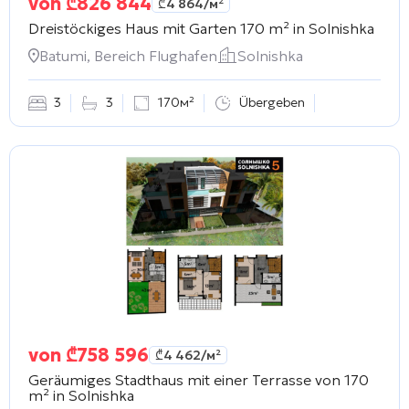
von
₾
826 844
₾
4 864
/м²
Dreistöckiges Haus mit Garten 170 m² in
Solnishka
Batumi, Bereich Flughafen
Solnishka
3
3
170м²
Übergeben
von
₾
758 596
₾
4 462
/м²
Geräumiges Stadthaus mit einer Terrasse von 170
m² in
Solnishka