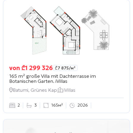
von
₾
1 299 326
₾
7 875
/м²
165 m² große Villa mit Dachterrasse im
Botanischen Garten.
iVillas
Batumi, Grünes Kap
iVillas
2
3
165м²
2026