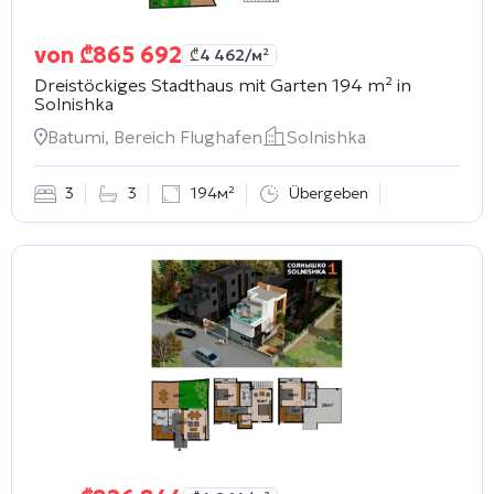
von
₾
865 692
₾
4 462
/м²
Dreistöckiges Stadthaus mit Garten 194 m² in
Solnishka
Batumi, Bereich Flughafen
Solnishka
3
3
194м²
Übergeben