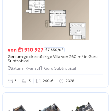
von
₾
1 910 927
₾
7 350
/м²
Geräumige dreistöckige Villa von 260 m² in
Guru
Subtrobical
Batumi, Kvariati
Guru Subtrobical
3
3
260м²
2028