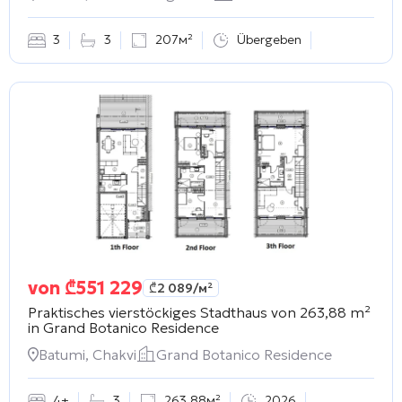
3
3
207м²
Übergeben
von
₾
551 229
₾
2 089
/м²
Praktisches vierstöckiges Stadthaus von 263,88 m²
in
Grand Botanico Residence
Batumi, Chakvi
Grand Botanico Residence
4+
3
263.88м²
2026