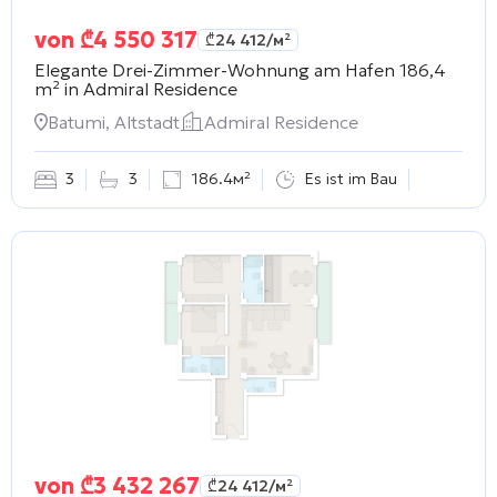
von
₾
4 550 317
₾
24 412
/м²
Elegante Drei-Zimmer-Wohnung am Hafen 186,4
m² in
Admiral Residence
Batumi, Altstadt
Admiral Residence
3
3
186.4м²
Es ist im Bau
von
₾
3 432 267
₾
24 412
/м²