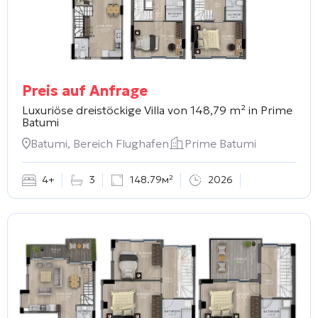
Preis auf Anfrage
Luxuriöse dreistöckige Villa von 148,79 m² in
Prime
Batumi
Batumi, Bereich Flughafen
Prime Batumi
4+
3
148.79м²
2026