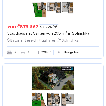
von
₾
873 567
₾
4 200
/м²
Stadthaus mit Garten von 208 m² in
Solnishka
Batumi, Bereich Flughafen
Solnishka
3
3
208м²
Übergeben