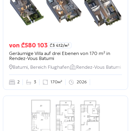
von
₾
580 103
₾
3 412
/м²
Geräumige Villa auf drei Ebenen von 170 m² in
Rendez-Vous Batumi
Batumi, Bereich Flughafen
Rendez-Vous Batumi
2
3
170м²
2026