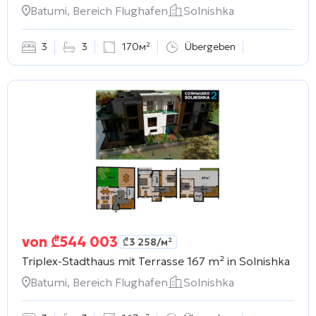
Batumi, Bereich Flughafen
Solnishka
3
3
170м²
Übergeben
von
₾
544 003
₾
3 258
/м²
Triplex-Stadthaus mit Terrasse 167 m² in
Solnishka
Batumi, Bereich Flughafen
Solnishka