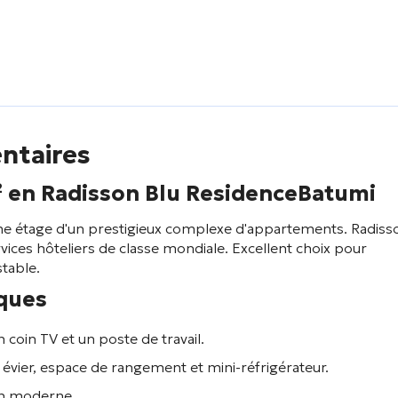
ntaires
² en
Radisson Blu Residence
Batumi
ème étage d'un prestigieux complexe d'appartements.
Radiss
rvices hôteliers de classe mondiale. Excellent choix pour
stable.
iques
n coin TV et un poste de travail.
 évier, espace de rangement et mini-réfrigérateur.
ion moderne.