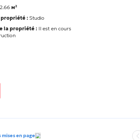
2.66
м²
propriété :
Studio
e la propriété :
Il est en cours
ruction
s mises en page