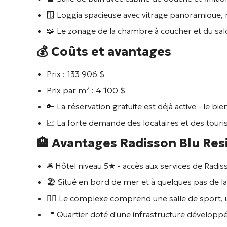
🪟 Loggia spacieuse avec vitrage panoramique, re
🧩 Le zonage de la chambre à coucher et du s
💰 Coûts et avantages
Prix : 133 906 $
Prix par m² : 4 100 $
🔑 La réservation gratuite est déjà active - le b
📈 La forte demande des locataires et des touris
🏨 Avantages
Radisson Blu Res
🛎️ Hôtel niveau 5★ - accès aux services de
Radis
🏖️ Situé en bord de mer et à quelques pas de la
🏋️‍♀️ Le complexe comprend une salle de sport, 
📍 Quartier doté d'une infrastructure développée