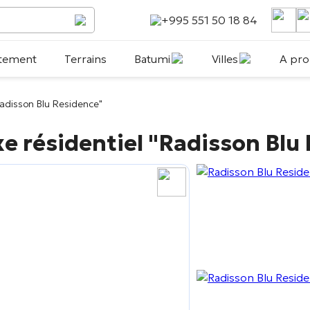
+995 551 50 18 84
tement
Terrains
Batumi
Villes
A pro
adisson Blu Residence"
e résidentiel
"Radisson Blu