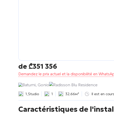
de
₾
351 356
Demandez le prix actuel et la disponibilité en WhatsA
Batumi, Gonio
Radisson Blu Residence
1
,
Studio
1
32.66м²
Il est en cou
Caractéristiques de l'instal