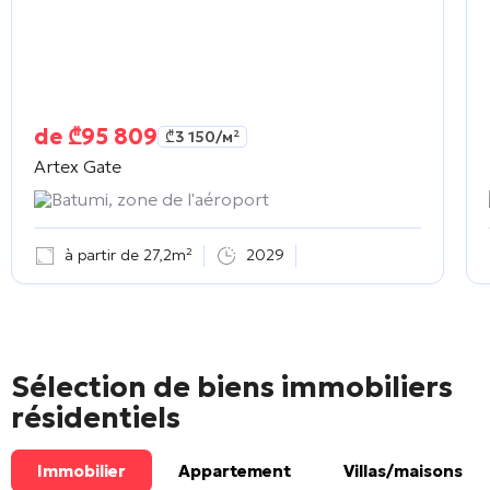
de
₾
95 809
₾
3 150
/м²
Artex Gate
Batumi, zone de l'aéroport
à partir de 27,2m²
2029
Sélection de biens immobiliers
résidentiels
Immobilier
Appartement
Villas/maisons