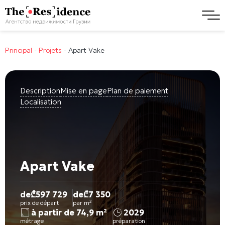
Principal
-
Projets
-
Apart Vake
Description
Mise en page
Plan de paiement
Localisation
Apart Vake
de
₾
597 729
de
₾
7 350
prix de départ
par m²
à partir de 74,9 m²
2029
métrage
préparation