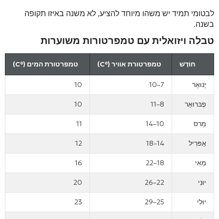
לבטומי תמיד יש משהו מיוחד להציע, לא משנה באיזו תקופה
בשנה.
טבלה ויזואלית עם טמפרטורות משוערות
חוֹדֶשׁ
טמפרטורת אוויר (°C)
טמפרטורת המים (°C)
יָנוּאָר
7–10
10
פֶבּרוּאָר
8–11
10
מַרס
10–14
11
אַפּרִיל
14–18
12
מַאִי
18–22
16
יוּנִי
22–26
20
יוּלִי
25–29
23