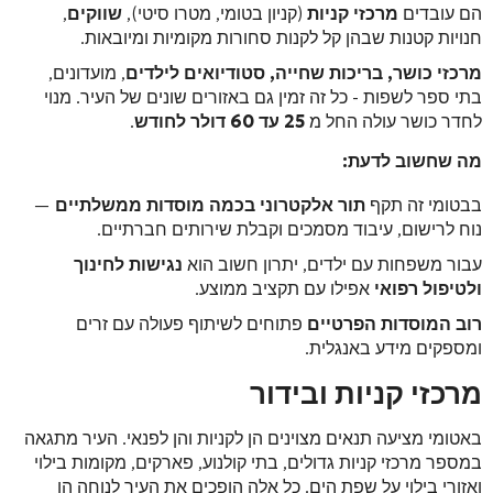
הם עובדים
מרכזי קניות
(קניון בטומי, מטרו סיטי),
שווקים
,
חנויות קטנות שבהן קל לקנות סחורות מקומיות ומיובאות.
מרכזי כושר, בריכות שחייה, סטודיואים לילדים
, מועדונים,
בתי ספר לשפות - כל זה זמין גם באזורים שונים של העיר. מנוי
לחדר כושר עולה החל מ
25 עד 60 דולר לחודש
.
מה שחשוב לדעת:
בבטומי זה תקף
תור אלקטרוני בכמה מוסדות ממשלתיים
—
נוח לרישום, עיבוד מסמכים וקבלת שירותים חברתיים.
עבור משפחות עם ילדים, יתרון חשוב הוא
נגישות לחינוך
ולטיפול רפואי
אפילו עם תקציב ממוצע.
רוב המוסדות הפרטיים
פתוחים לשיתוף פעולה עם זרים
ומספקים מידע באנגלית.
מרכזי קניות ובידור
באטומי מציעה תנאים מצוינים הן לקניות והן לפנאי. העיר מתגאה
במספר מרכזי קניות גדולים, בתי קולנוע, פארקים, מקומות בילוי
ואזורי בילוי על שפת הים. כל אלה הופכים את העיר לנוחה הן