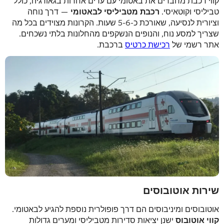
קווי רכבת מחברים את באטומי עם ערים אחרות בגאורגיה, כולל
טביליסי וקוטאיסי.
רכבת מטביליסי לבאטומי
— דרך נוחה
וציורית לנסיעה, שאורכת כ-5-6 שעות. הקרונות מצוידים בכל מה
שצריך למסע נוח, והנופים הנשקפים מהחלונות בלתי נשכחים.
אתר רשמי של
רכישת כרטיס
ברכבת.
שירות אוטובוסים
אוטובוסים ומיניבוסים הם דרך פופולרית נוספת להגיע לבאטומי.
קווי אוטובוס
ישנן יציאות סדירות מטביליסי ומערים גדולות