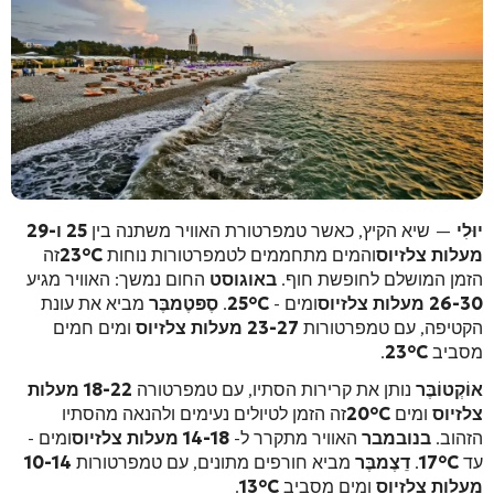
יוּלִי
— שיא הקיץ, כאשר טמפרטורת האוויר משתנה בין
25 ו-29
מעלות צלזיוס
והמים מתחממים לטמפרטורות נוחות
23°C
זה
הזמן המושלם לחופשת חוף.
באוגוסט
החום נמשך: האוויר מגיע
26-30 מעלות צלזיוס
ומים -
25°C
.
סֶפּטֶמבֶּר
מביא את עונת
הקטיפה, עם טמפרטורות
23-27 מעלות צלזיוס
ומים חמים
מסביב
23°C
.
אוֹקְטוֹבֶּר
נותן את קרירות הסתיו, עם טמפרטורה
18-22 מעלות
צלזיוס
ומים
20°C
זה הזמן לטיולים נעימים ולהנאה מהסתיו
הזהוב.
בנובמבר
האוויר מתקרר ל-
14-18 מעלות צלזיוס
ומים -
עד
17°C
.
דֵצֶמבֶּר
מביא חורפים מתונים, עם טמפרטורות
10-14
מעלות צלזיוס
ומים מסביב
13°C
.