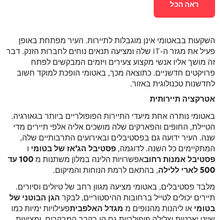
ראה הכל
השקעות בבאטומי אינן מוגבלות לתיירות. העיר מפתחת באופן
פעיל את מגזר ה-IT שלה ומציעה תנאים נוחים לחברות הזנק. דבר
זה מושך אליו אנשי מקצוע צעירים ויזמים המבקשים לפתח
פרויקטים חדשניים. כתוצאה מכך, באטומי הופכת למוקד חשוב
לחדשנות טכנולוגית באזור.
אטרקציה תיירותית
באטומי נותרה אחת מיעדי התיירות הפופולריים ביותר בגאורגיה.
הטיילת, החופים והפארקים שלה מושכים אליה אלפי תיירים מדי
שנה. העיר ידועה גם בפסטיבלים ובאירועים התרבותיים שלה,
המתקיימים כל השנה. לדוגמה,
פסטיבל הג'אז של בטומי
ו
פסטיבל אמנות רחוב
אפשרויות הלינה במלון משתנות מ
100 עד
500 לארי ללילה
, בהתאם לרמת הנוחות והמיקום.
מלבד פסטיבלים, באטומי מציעה מגוון רחב של טיולים וסיורים.
תיירים יכולים לטייל ברחובות ההיסטוריים, לבקר
הגן הבוטני של
בטומי
או ליהנות מהנופים מ
מגדל האלפבית
פעילויות ימיות כמו
שייט יאכטות וצלילה פופולריות גם הן בקרב המבקרים, ומציעות