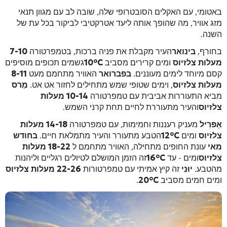
באטומי, עם האקלים הסובטרופי שלה, שובה לב עם מגוון תנאי
מזג אוויר, מה שהופך אותה ליעד אטרקטיבי לביקור בכל עת של
השנה.
בחורף,
בינואר
העיר מקבלת את פניה ברכות, בטמפרטורה
7-10
מעלות צלזיוס
ומים קרירים מסביב
10°C
גשמים תכופים מוסיפים
קסם מיוחד לימים מעוננים.
בפברואר
האוויר מתחמם מעט
8-11
מעלות צלזיוס
, וימים שטופי שמש מתחילים לחזור אט אט.
מַרס
מביא התעוררות אביבית עם טמפרטורה
10-14 מעלות
צלזיוס
והעיר מתעוררת לחיים תחת קרני השמש.
אַפּרִיל
מעניק רעננות וחמימות, עם טמפרטורה
14-18 מעלות
צלזיוס
ומים
12°C
הטבע מתעורר והעיר מתמלאת חיים.
בחודש
מאי
עונת החופים מתחילה, האוויר מתחמם ל
18-22 מעלות
צלזיוס
ומים - עד
16°C
זה הזמן המושלם לטיולים רגליים וליהנות
מהטבע.
יוּנִי
זה קיץ אמיתי עם טמפרטורות
22-26 מעלות צלזיוס
ומים חמים מסביב
20°C
.