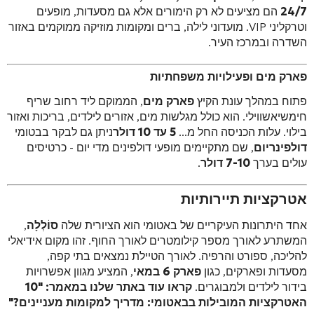
24/7
הם מציעים לא רק הימורים אלא גם מסעדות, מופעים
וטרקליני VIP. מועדוני לילה, ברים ומקומות מוזיקה ממוקמים באזור
השדרה ובמרכז העיר.
פארק מים ופעילויות משפחתיות
פתוח במהלך עונת הקיץ
פארק מים
, הממוקם ליד רחוב שריף
חימשיאשווילי. הוא כולל מגלשות מים, אזורים לילדים, בריכות ואזור
בילוי. עלות הכניסה החל מ...
5 עד 10 דולר
ניתן גם לבקר בבטומי
דולפינריום
, שם מתקיימים מופעי דולפינים מדי יום - כרטיסים
עולים בערך
7-10 דולר
.
אטרקציות תיירותיות
אחד היתרונות העיקריים של באטומי הוא הציורית שלה
סוֹלְלָה
,
המשתרע לאורך מספר קילומטרים לאורך החוף. זהו מקום אידיאלי
להליכה, ספורט והרפיה. לאורך הטיילת נמצאים בתי קפה,
מסעדות ופארקים, כגון
פארק 6 במאי
, המציע מגוון אפשרויות
בידור לילדים ולמבוגרים.
קראו עוד באתר שלנו במאמר: "10
האטרקציות המובילות בבאטומי: מדריך למקומות מעניינים?"