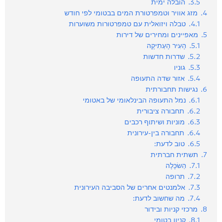
3.5.
הובלה ימית
4.
מזג אוויר וטמפרטורת המים בבטומי לפי חודש
4.1.
טבלה ויזואלית עם טמפרטורות משוערות
5.
מאפיינים ומחירים של דירות
5.1.
הָעִיר הָעַתִיקָה
5.2.
שדרות חדשות
5.3.
גוניו
5.4.
אזור שדה התעופה
6.
נגישות תחבורתית
6.1.
נמל התעופה הבינלאומי של באטומי
6.2.
תחבורה ציבורית
6.3.
מוניות ושיתוף רכבים
6.4.
תחבורה בין-עירונית
6.5.
טוב לדעת:
7.
תשתית חברתית
7.1.
הַשׂכָּלָה
7.2.
תרופה
7.3.
אלמנטים אחרים של הסביבה העירונית
7.4.
מה שחשוב לדעת:
8.
מרכזי קניות ובידור
8.1.
קניון בטומי