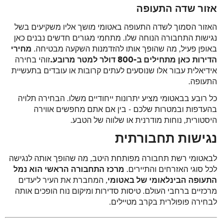
אזור שדה התעופה
האזור הסמוך לשדה התעופה באטומי מושך אליו משקיעים בשל
נגישות התחבורה הנוחה שלו. מתחמי מגורים חדשים נבנים כאן
באופן פעיל, מה שהופך אותו להזדמנות השקעה מבטיחה.
מחירי
הדירות כאן מתחילים ב-800 דולר למטר מרובע.
זוהי בחירה
אידיאלית עבור אלו שנוסעים לעתים קרובות או עובדים בתעשיית
התעופה.
כל רובע בבאטומי מציע יתרונות ייחודיים משלו. הבחירה תלויה
בהעדפות ובמטרות שלכם - בין אם אתם מחפשים אווירה
היסטורית, נוחות מודרנית או שלווה של הטבע.
נגישות תחבורתית
לבאטומי רשת תחבורה מפותחת היטב, מה שהופך אותה לנגישה
לכל סוגי האזרחים והתיירים.
מרכז התחבורה הראשי הוא נמל
התעופה הבינלאומי של באטומי
, המחברת את העיר ליעדים
מרכזיים ברחבי העולם. טיסות סדירות ומיקום נוח הופכים אותה
לבחירה פופולרית בקרב מטיילים.