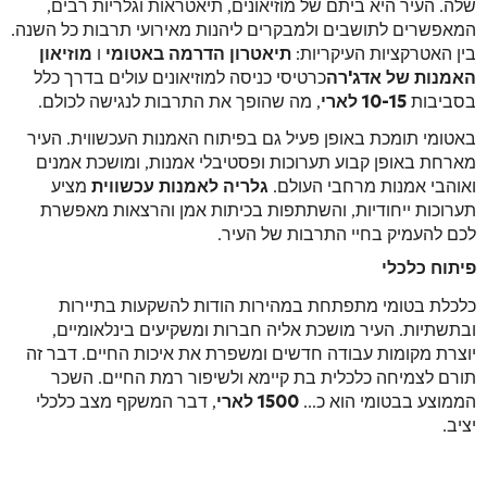
שלה. העיר היא ביתם של מוזיאונים, תיאטראות וגלריות רבים,
המאפשרים לתושבים ולמבקרים ליהנות מאירועי תרבות כל השנה.
בין האטרקציות העיקריות:
תיאטרון הדרמה באטומי
ו
מוזיאון
האמנות של אדג'רה
כרטיסי כניסה למוזיאונים עולים בדרך כלל
בסביבות
10-15 לארי
, מה שהופך את התרבות לנגישה לכולם.
באטומי תומכת באופן פעיל גם בפיתוח האמנות העכשווית. העיר
מארחת באופן קבוע תערוכות ופסטיבלי אמנות, ומושכת אמנים
ואוהבי אמנות מרחבי העולם.
גלריה לאמנות עכשווית
מציע
תערוכות ייחודיות, והשתתפות בכיתות אמן והרצאות מאפשרת
לכם להעמיק בחיי התרבות של העיר.
פיתוח כלכלי
כלכלת בטומי מתפתחת במהירות הודות להשקעות בתיירות
ובתשתיות. העיר מושכת אליה חברות ומשקיעים בינלאומיים,
יוצרת מקומות עבודה חדשים ומשפרת את איכות החיים. דבר זה
תורם לצמיחה כלכלית בת קיימא ולשיפור רמת החיים. השכר
הממוצע בבטומי הוא כ...
1500 לארי
, דבר המשקף מצב כלכלי
יציב.