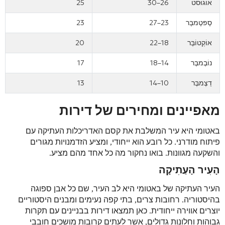
אוֹגוּסט
26–30
25
סֶפּטֶמבֶּר
23–27
23
אוֹקְטוֹבֶּר
18–22
20
נוֹבֶמבֶּר
14–18
17
דֵצֶמבֶּר
10–14
13
מאפיינים ומחירים של דירות
באטומי היא עיר המשלבת את קסם האדריכלות העתיקה עם
פיתוח מודרני. כל רובע הוא ייחודי, ומציע הזדמנויות מגורים
והשקעה מגוונות. בואו נחקור מה כל אחד מהם מציע.
הָעִיר הָעַתִיקָה
העיר העתיקה של באטומי היא לב העיר, שם כל אבן ספוגה
בהיסטוריה. רחובות צרים, בתי קפה נעימים ומבנים היסטוריים
יוצרים אווירה ייחודית. כאן תמצאו דירות בבניינים עם תקרות
גבוהות וחלונות גדולים, אשר לעתים קרובות מושכים חובבי