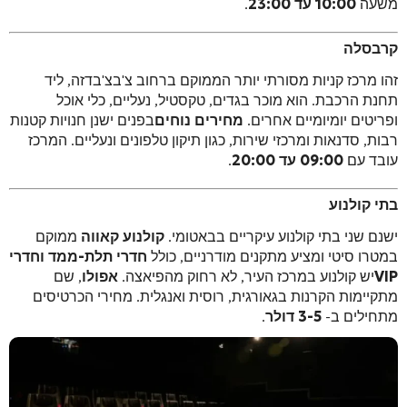
משעה
10:00 עד 23:00
.
קרבסלה
זהו מרכז קניות מסורתי יותר הממוקם ברחוב צ'בצ'בדזה, ליד
תחנת הרכבת. הוא מוכר בגדים, טקסטיל, נעליים, כלי אוכל
ופריטים יומיומיים אחרים.
מחירים נוחים
בפנים ישנן חנויות קטנות
רבות, סדנאות ומרכזי שירות, כגון תיקון טלפונים ונעליים. המרכז
עובד עם
09:00 עד 20:00
.
בתי קולנוע
ישנם שני בתי קולנוע עיקריים בבאטומי.
קולנוע קאווה
ממוקם
במטרו סיטי ומציע מתקנים מודרניים, כולל
חדרי תלת-ממד וחדרי
VIP
יש קולנוע במרכז העיר, לא רחוק מהפיאצה.
אפולו
, שם
מתקיימות הקרנות בגאורגית, רוסית ואנגלית. מחירי הכרטיסים
מתחילים ב-
3-5 דולר
.