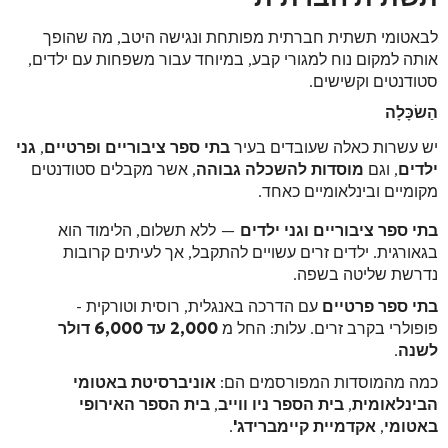
לבאטומי תשתית חברתית מפותחת ונגישה היטב, מה שהופך
אותה למקום נוח למגורי קבע, במיוחד עבור משפחות עם ילדים,
סטודנטים וקשישים.
הַשׂכָּלָה
יש עשרות כאלה שעובדים בעיר
בתי ספר ציבוריים ופרטיים
,
גני
ילדים
, וגם
מוסדות להשכלה גבוהה
, אשר מקבלים סטודנטים
מקומיים ובינלאומיים כאחד.
בתי ספר ציבוריים וגני ילדים
— ללא תשלום, הלימוד הוא
בגאורגית. ילדים זרים עשויים להתקבל, אך לעיתים קרובות
נדרשת שליטה בשפה.
בתי ספר פרטיים
עם הדרכה באנגלית, רוסית וטורקית -
פופולרי בקרב זרים. עלות: החל מ
2,000 עד 6,000 דולר
לשנה
.
כמה מהמוסדות המפורסמים הם:
אוניברסיטת באטומי
הבינלאומית
,
בית הספר ניו ווייב
,
בית הספר האירופי
באטומי
,
אקדמיית קיימברידג'
.