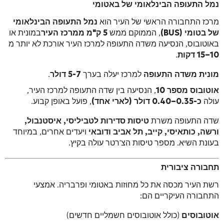
נמל התעופה הבינלאומי של באטומי
מרכז התחבורה הראשי של העיר הוא
נמל התעופה הבינלאומי
של בטומי (BUS)
, הממוקם ממש
5 ק"מ ממרכז העיר
במונית או
באוטובוס, הנסיעה משדה התעופה למרכז העיר אורכת לא יותר מ
10–15 דקות
.
מונית משדה התעופה
למרכז יעלה בערך
5-7 דולר
.
אוטובוס מספר 10
, הנסיעה בין שדה התעופה למרכז העיר,
עולה
כ-0.35–0.40 דולר (לארי אחד)
, פועל באופן קבוע.
שדה התעופה משרת
טיסות סדירות לטביליסי, איסטנבול,
ורשה, כותאיסי, קייב, תל אביב ודובאי
ויעדים אחרים, במיוחד
בעונת השיא. מספר טיסות הצ'רטר עולה בקיץ.
תחבורה ציבורית
רשת העיר מכסה את כל מחוזות באטומי ופרבריה. אמצעי
התחבורה העיקריים הם:
אוטובוסים
(כולל אוטובוסים חשמליים חדשים)