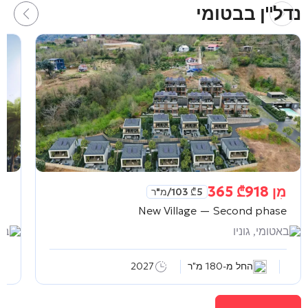
נדל"ן בבטומי
מִן
918 365
₾
מִ
5 103
₾
/מ"ר
ne
New Village — Second phase
באטומי, גוניו
בא
החל מ-180 מ"ר
2027