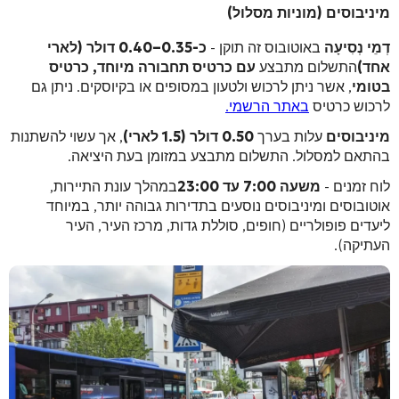
מיניבוסים (מוניות מסלול)
דְמֵי נְסִיעָה
באוטובוס זה תוקן -
כ-0.35–0.40 דולר (לארי
אחד)
התשלום מתבצע
עם כרטיס תחבורה מיוחד, כרטיס
בטומי
, אשר ניתן לרכוש ולטעון במסופים או בקיוסקים. ניתן גם
לרכוש כרטיס
באתר הרשמי.
מיניבוסים
עלות בערך
0.50 דולר (1.5 לארי)
, אך עשוי להשתנות
בהתאם למסלול. התשלום מתבצע במזומן בעת היציאה.
לוח זמנים -
משעה 7:00 עד 23:00
במהלך עונת התיירות,
אוטובוסים ומיניבוסים נוסעים בתדירות גבוהה יותר, במיוחד
ליעדים פופולריים (חופים, סוללת גדות, מרכז העיר, העיר
העתיקה).