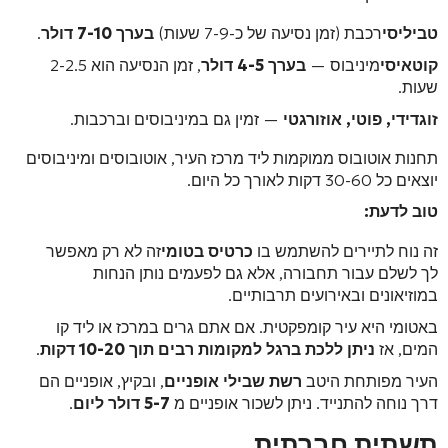
טביליסי
רכבת (זמן נסיעה של כ-7-9 שעות)
בערך 7-10 דולר
.
קוטאיסי
מיניבוס —
בערך 4-5 דולר
, זמן הנסיעה הוא 2-2.5
שעות.
זוגדידי, פוטי, אוזורגטי
— זמין גם במיניבוסים וברכבות.
תחנות אוטובוס ממוקמות ליד מרכז העיר, אוטובוסים ומיניבוסים
יוצאים כל 30-60 דקות לאורך כל היום.
טוב לדעת:
זה נוח לתיירים להשתמש בו
כרטיס בטומי
זה לא רק מאפשר
לך לשלם עבור תחבורה, אלא גם לפעמים נותן הנחות
במוזיאונים ובאירועים תרבותיים.
באטומי היא עיר קומפקטית. אם אתם גרים במרכז או ליד קו
המים, אז
ניתן ללכת ברגל למקומות רבים תוך 10-20 דקות
.
העיר מפותחת היטב
רשת שבילי אופניים
, ובקיץ, אופניים הם
דרך נוחה להתנייד. ניתן לשכור אופניים מ
5-7 דולר ליום
.
תשתית חברתית