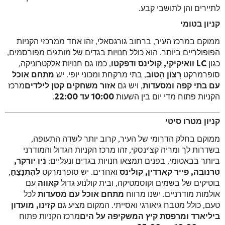
לתיירים והן לתושבי קבע.
קניון בטומי
ממוקם במרכז העיר, ברחוב גורגסאלי, זהו אחד ממרכזי הקניות
הפופולריים ביותר. הוא כולל חנויות בגדים של מותגים מפורסמים,
כגון
LC וואיקיקי, קולינס ודפקטו
, כמו גם חנויות אלקטרוניקה,
סופרמרקט
רָצוֹן הָטוֹב
, בתי מרקחת ומכוני יופי. יש
מתחם אוכל
עם בתי קפה ומסעדות
, ויש גם
אזור משחקים קטן לילדים
מרכז
הקניות פתוח מדי יום בין השעות
10:00 עד 22:00
.
קניון מטרו סיטי
ממוקם בחלק הדרומי של העיר, קרוב יותר לשדה התעופה,
בשדרות לך ומריה קצ'ינסקי, זהו מרכז הקניות הגדול והמודרני
ביותר בבאטומי. בפנים תמצאו חנויות בגדים ונעליים:
ניו יורקר,
טרנובה, פייר קארדין, קולינס
ואחרים. יש סופרמרקט
לְהִתְנַצֵחַ
,
בוטיקים של בשמים וקוסמטיקה, ובית קולנוע גדול
קאווה
עם
אולמות מודרניים. ישנו מרווח
מתחם אוכל עם מסעדות
לכל
טעם, כולל מטבח גיאורגי ואסייתי. המקום מציע גם
קזינו, מועדון
ביליארד ומרפסת קיץ המשקיפה על הים
מרכז הקניות פתוח