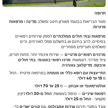
תרופה
מגזר הבריאות בבטומי מאורגן היטב ומשלב
מְדִינָה
ו
מרפאות
פרטיות
.
מרפאות ובתי חולים ממלכתיים
לספק שירותים רפואיים
בסיסיים, לרוב בחינם או בתשלום סמלי לאזרחים. זרים
משלמים תעריפים מסחריים.
מרכזים רפואיים פרטיים
— שירות איכותי יותר, פחות תורים,
ציוד מודרני. דוגמאות:
מרכז רפואי באטומי
,
בתי חולים
איבקס
,
מדיקלאב גאורגיה
.
התייעצות עם רופא כללי או מומחה
במרפאה פרטית - החל
מ
15 עד 40 דולר
.
אולטרסאונד או אבחון
— מ
25 עד 70 דולר
.
רפואת שיניים
— טיפול בעששת:
החל מ-30 דולר
ניקיון
מקצועי -
החל מ-25 דולר
.
עובד במקרי חירום
שירות אמבולנס
, וגם
קווים ישרים
כדי