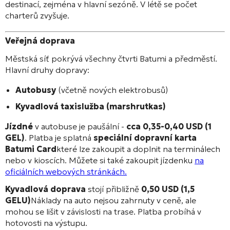
destinací, zejména v hlavní sezóně. V létě se počet
charterů zvyšuje.
Veřejná doprava
Městská síť pokrývá všechny čtvrti Batumi a předměstí.
Hlavní druhy dopravy:
Autobusy
(včetně nových elektrobusů)
Kyvadlová taxislužba (marshrutkas)
Jízdné
v autobuse je paušální -
cca 0,35-0,40 USD (1
GEL)
. Platba je splatná
speciální dopravní karta
Batumi Card
které lze zakoupit a doplnit na terminálech
nebo v kioscích. Můžete si také zakoupit jízdenku
na
oficiálních webových stránkách.
Kyvadlová doprava
stojí přibližně
0,50 USD (1,5
GELU)
Náklady na auto nejsou zahrnuty v ceně, ale
mohou se lišit v závislosti na trase. Platba probíhá v
hotovosti na výstupu.