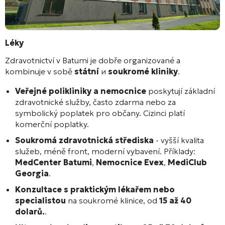
Léky
Zdravotnictví v Batumi je dobře organizované a
kombinuje v sobě
státní
и
soukromé kliniky
.
Veřejné polikliniky a nemocnice
poskytují základní
zdravotnické služby, často zdarma nebo za
symbolický poplatek pro občany. Cizinci platí
komerční poplatky.
Soukromá zdravotnická střediska
- vyšší kvalita
služeb, méně front, moderní vybavení. Příklady:
MedCenter Batumi
,
Nemocnice Evex
,
MediClub
Georgia
.
Konzultace s praktickým lékařem nebo
specialistou
na soukromé klinice, od
15 až 40
dolarů.
.