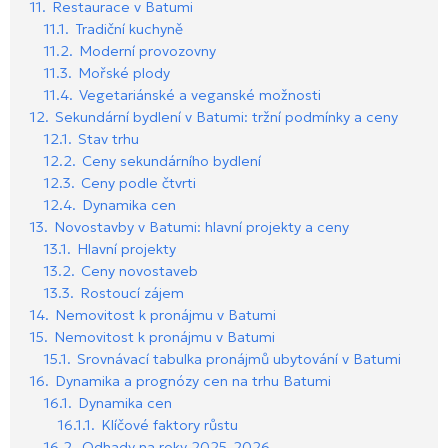
11.
Restaurace v Batumi
11.1.
Tradiční kuchyně
11.2.
Moderní provozovny
11.3.
Mořské plody
11.4.
Vegetariánské a veganské možnosti
12.
Sekundární bydlení v Batumi: tržní podmínky a ceny
12.1.
Stav trhu
12.2.
Ceny sekundárního bydlení
12.3.
Ceny podle čtvrti
12.4.
Dynamika cen
13.
Novostavby v Batumi: hlavní projekty a ceny
13.1.
Hlavní projekty
13.2.
Ceny novostaveb
13.3.
Rostoucí zájem
14.
Nemovitost k pronájmu v Batumi
15.
Nemovitost k pronájmu v Batumi
15.1.
Srovnávací tabulka pronájmů ubytování v Batumi
16.
Dynamika a prognózy cen na trhu Batumi
16.1.
Dynamika cen
16.1.1.
Klíčové faktory růstu
16.2.
Odhady na roky 2025-2026