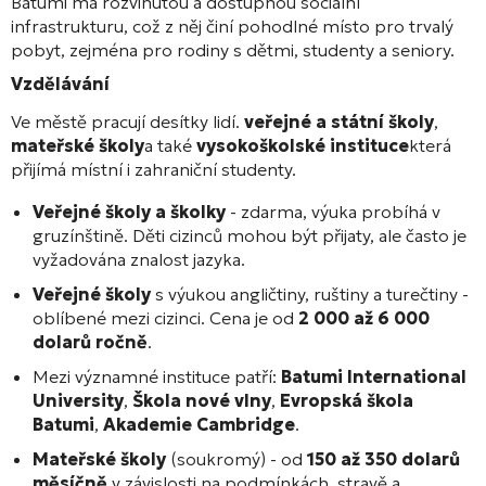
Batumi má rozvinutou a dostupnou sociální
infrastrukturu, což z něj činí pohodlné místo pro trvalý
pobyt, zejména pro rodiny s dětmi, studenty a seniory.
Vzdělávání
Ve městě pracují desítky lidí.
veřejné a státní školy
,
mateřské školy
a také
vysokoškolské instituce
která
přijímá místní i zahraniční studenty.
Veřejné školy a školky
- zdarma, výuka probíhá v
gruzínštině. Děti cizinců mohou být přijaty, ale často je
vyžadována znalost jazyka.
Veřejné školy
s výukou angličtiny, ruštiny a turečtiny -
oblíbené mezi cizinci. Cena je od
2 000 až 6 000
dolarů ročně
.
Mezi významné instituce patří:
Batumi International
University
,
Škola nové vlny
,
Evropská škola
Batumi
,
Akademie Cambridge
.
Mateřské školy
(soukromý) - od
150 až 350 dolarů
měsíčně
v závislosti na podmínkách, stravě a