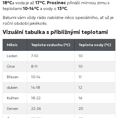
18°C
a voda je až
17°C
.
Prosinec
přináší mírnou zimu s
teplotami
10-14°C
a vody o
13°C
.
Batumi vám vždy rádo nabídne něco speciálního, ať už je
roční období jakékoliv.
Vizuální tabulka s přibližnými teplotami
Měsíc
Teplota vzduchu (°C)
Teplota vody (°C)
Leden
7-10
10
Únor
8-11
10
Březen
10-14
11
duben
14-18
12
Květen
18-22
16
červen
22-26
20