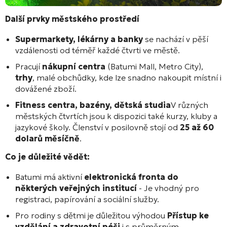
Další prvky městského prostředí
Supermarkety, lékárny a banky
se nachází v pěší
vzdálenosti od téměř každé čtvrti ve městě.
Pracují
nákupní centra
(Batumi Mall, Metro City),
trhy
, malé obchůdky, kde lze snadno nakoupit místní i
dovážené zboží.
Fitness centra, bazény, dětská studia
V různých
městských čtvrtích jsou k dispozici také kurzy, kluby a
jazykové školy. Členství v posilovně stojí od
25 až 60
dolarů měsíčně
.
Co je důležité vědět:
Batumi má aktivní
elektronická fronta do
některých veřejných institucí
- Je vhodný pro
registraci, papírování a sociální služby.
Pro rodiny s dětmi je důležitou výhodou
Přístup ke
vzdělání a zdravotní péči
i s průměrným