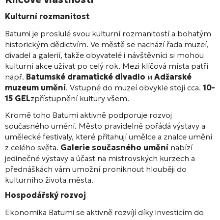
Kulturní rozmanitost
Batumi je proslulé svou kulturní rozmanitostí a bohatým
historickým dědictvím. Ve městě se nachází řada muzeí,
divadel a galerií, takže obyvatelé i návštěvníci si mohou
kulturní akce užívat po celý rok. Mezi klíčová místa patří
např.
Batumské dramatické divadlo
и
Adžarské
muzeum umění
. Vstupné do muzeí obvykle stojí cca.
10-
15 GEL
zpřístupnění kultury všem.
Kromě toho Batumi aktivně podporuje rozvoj
současného umění. Město pravidelně pořádá výstavy a
umělecké festivaly, které přitahují umělce a znalce umění
z celého světa.
Galerie současného umění
nabízí
jedinečné výstavy a účast na mistrovských kurzech a
přednáškách vám umožní proniknout hlouběji do
kulturního života města.
Hospodářský rozvoj
Ekonomika Batumi se aktivně rozvíjí díky investicím do