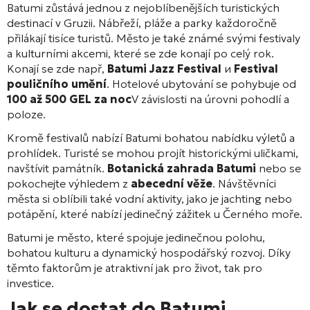
Batumi zůstává jednou z nejoblíbenějších turistických
destinací v Gruzii. Nábřeží, pláže a parky každoročně
přilákají tisíce turistů. Město je také známé svými festivaly
a kulturními akcemi, které se zde konají po celý rok.
Konají se zde např,
Batumi Jazz Festival
и
Festival
pouličního umění
. Hotelové ubytování se pohybuje od
100 až 500 GEL za noc
V závislosti na úrovni pohodlí a
poloze.
Kromě festivalů nabízí Batumi bohatou nabídku výletů a
prohlídek. Turisté se mohou projít historickými uličkami,
navštívit památník.
Botanická zahrada Batumi
nebo se
pokochejte výhledem z
abecední věže
. Návštěvníci
města si oblíbili také vodní aktivity, jako je jachting nebo
potápění, které nabízí jedinečný zážitek u Černého moře.
Batumi je město, které spojuje jedinečnou polohu,
bohatou kulturu a dynamický hospodářský rozvoj. Díky
těmto faktorům je atraktivní jak pro život, tak pro
investice.
Jak se dostat do Batumi