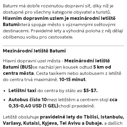
Batumi má dobře rozvinutou dopravní síť, díky níž je
dostupné pro všechny kategorie obyvatel a turistů.
Hlavním dopravním uzlem je mezinárodní letiště
Batumi
která spojuje město s významnými světovými
destinacemi. Pravidelné lety a výhodná poloha z něj dělají
oblíbenou volbu pro cestovatele.
Mezinárodní letiště Batumi
Hlavní dopravní uzel města -
Mezinárodní letiště
Batumi (BUS)
se nachází jen kousek odtud
5 km od
centra města
. Cesta taxíkem nebo autobusem z letiště
do centra trvá maximálně.
10-15 minut
.
Letištní taxi
do centra by stálo asi
$5-$7.
.
Autobus číslo 10
mezi letištěm a centrem stojí
cca
0,35-0,40 USD (1 GEL)
chodí pravidelně.
Letiště obsluhuje
pravidelné lety do Tbilisi, Istanbulu,
Varšavy, Kutaisi, Kyjeva, Tel Avivu a Dubaje.
a dalších