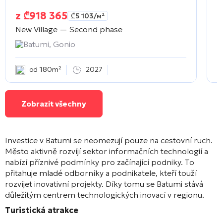
z
₾
918 365
₾
5 103
/м²
New Village — Second phase
A
Batumi, Gonio
od 180m²
2027
Zobrazit všechny
Investice v Batumi se neomezují pouze na cestovní ruch.
Město aktivně rozvíjí sektor informačních technologií a
nabízí příznivé podmínky pro začínající podniky. To
přitahuje mladé odborníky a podnikatele, kteří touží
rozvíjet inovativní projekty. Díky tomu se Batumi stává
důležitým centrem technologických inovací v regionu.
Turistická atrakce