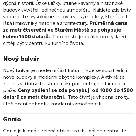
dýchá historií. Úzké uličky, útulné kavárny a historické
budovy vytvářejí jedinečnou atmosféru. Najdete zde byty
v domech s vysokými stropy a velkými okny, které často
lákají milovníky historie a architektury.
Průměrná cena
za metr čtvereční ve Starém Městě se pohybuje
kolem 1500 dolarů.
. Toto místo je ideální pro ty, kteří
chtějí být v centru kulturního života.
Nový bulvár
Nový bulvár je moderní část Batumi, kde se soustřeďují
nové budovy a moderní obytné komplexy. Aktivně se
zde rozvíjí infrastruktura: nákupní centra, restaurace a
pláže.
Ceny bydlení se zde pohybují od 1000 do 1300
dolarů za metr čtvereční.
. Tato čtvrť je vhodná pro ty,
kteří ocení pohodlí a moderní vymoženosti.
Gonio
Gonio je klidná a zelená oblast trochu dál od centra. Je