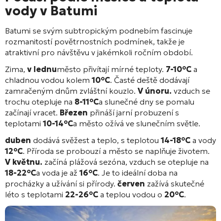
vody v Batumi
Batumi se svým subtropickým podnebím fascinuje
rozmanitostí povětrnostních podmínek, takže je
atraktivní pro návštěvu v jakémkoli ročním období.
Zima,
v lednu
město přivítají mírné teploty.
7-10°C
a
chladnou vodou kolem
10°C
. Časté deště dodávají
zamračeným dnům zvláštní kouzlo.
V únoru.
vzduch se
trochu otepluje na
8-11°C
a slunečné dny se pomalu
začínají vracet.
Březen
přináší jarní probuzení s
teplotami
10-14°C
a město ožívá ve slunečním světle.
duben
dodává svěžest a teplo, s teplotou
14-18°C
a vody
12°C
. Příroda se probouzí a město se naplňuje životem.
V květnu.
začíná plážová sezóna, vzduch se otepluje na
18-22°C
a voda je až
16°C
. Je to ideální doba na
procházky a užívání si přírody.
červen
zažívá skutečné
léto s teplotami
22-26°C
a teplou vodou o
20°C
.