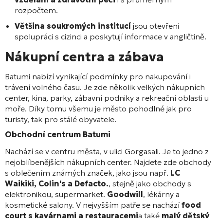
rozpočtem.
Většina soukromých institucí
jsou otevřeni
spolupráci s cizinci a poskytují informace v angličtině.
Nákupní centra a zábava
Batumi nabízí vynikající podmínky pro nakupování i
trávení volného času. Je zde několik velkých nákupních
center, kina, parky, zábavní podniky a rekreační oblasti u
moře. Díky tomu všemu je město pohodlné jak pro
turisty, tak pro stálé obyvatele.
Obchodní centrum Batumi
Nachází se v centru města, v ulici Gorgasali. Je to jedno z
nejoblíbenějších nákupních center. Najdete zde obchody
s oblečením známých značek, jako jsou např.
LC
Waikiki, Colin's a Defacto.
, stejně jako obchody s
elektronikou, supermarket.
Goodwill
, lékárny a
kosmetické salony. V nejvyšším patře se nachází
food
court s kavárnami a restauracemi
a také
malý dětský