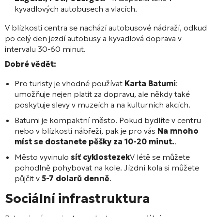
kyvadlových autobusech a vlacích.
V blízkosti centra se nachází autobusové nádraží, odkud
po celý den jezdí autobusy a kyvadlová doprava v
intervalu 30-60 minut.
Dobré vědět:
Pro turisty je vhodné používat
Karta Batumi
:
umožňuje nejen platit za dopravu, ale někdy také
poskytuje slevy v muzeích a na kulturních akcích.
Batumi je kompaktní město. Pokud bydlíte v centru
nebo v blízkosti nábřeží, pak je pro vás
Na mnoho
míst se dostanete pěšky za 10-20 minut.
.
Město vyvinulo
síť cyklostezek
V létě se můžete
pohodlně pohybovat na kole. Jízdní kola si můžete
půjčit v
5-7 dolarů denně
.
Sociální infrastruktura