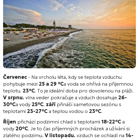
Červenec
- Na vrcholu léta, kdy se teplota vzduchu
pohybuje mezi
25 a 29 °C
a voda se ohřívá na příjemnou
teplotu.
23°C
. To je ideální doba pro dovolenou na pláži.
V srpnu.
vlna veder pokračuje a vzduch dosahuje
26-
30°C
a vody
25°C
.
září
přináší sametovou sezónu s
teplotami
23-27°C
a teplou vodou o
23°C
.
Říjen
přichází podzimní chlad s teplotami
18-22°C
a
vody
20°C
. Je to čas příjemných procházek a užívání si
zlatého podzimu.
V listopadu.
vzduch se ochladí na
14-