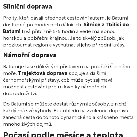
Silniční doprava
Pro ty, kteří dávají přednost cestování autem, je Batumi
dostupné po moderních dálnicích.
Silnice z Tbilisi do
Batumi
trvá přibližně 5-6 hodin a vede malebnou
horskou a pobřežní krajinou. Je to skvělý způsob, jak
prozkoumat region a vychutnat si jeho přírodní krásy.
Námořní doprava
Batumi je také důležitým přístavem na pobřeží Černého
moře.
Trajektová doprava
spojuje s dalšími
černomořskými přístavy, což může být zajímavá
možnost cestování pro milovníky námořních
dobrodružství.
Do Batumi se můžete dostat různými způsoby, z nichž
každý má své výhody. Bez ohledu na zvolenou dopravu
zanechá cesta do tohoto dynamického a krásného města
mnoho živých dojmů.
Počasí podle měsíce a teplota