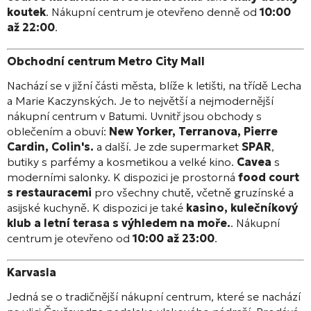
koutek
. Nákupní centrum je otevřeno denně od
10:00
až 22:00
.
Obchodní centrum Metro City Mall
Nachází se v jižní části města, blíže k letišti, na třídě Lecha
a Marie Kaczynských. Je to největší a nejmodernější
nákupní centrum v Batumi. Uvnitř jsou obchody s
oblečením a obuví:
New Yorker, Terranova, Pierre
Cardin, Colin's.
a další. Je zde supermarket
SPAR
,
butiky s parfémy a kosmetikou a velké kino.
Cavea
s
moderními salonky. K dispozici je prostorná
food court
s restauracemi
pro všechny chutě, včetně gruzínské a
asijské kuchyně. K dispozici je také
kasino, kulečníkový
klub a letní terasa s výhledem na moře.
. Nákupní
centrum je otevřeno od
10:00 až 23:00
.
Karvasla
Jedná se o tradičnější nákupní centrum, které se nachází