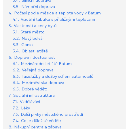
3.4.
Silniční doprava
3.5.
Námořní doprava
4.
Počasí podle měsíce a teplota vody v Batumi
4.1.
Vizuální tabulka s přibližnými teplotami
5.
Vlastnosti a ceny bytů
5.1.
Staré město
5.2.
Nový bulvár
5.3.
Gonio
5.4.
Oblast letiště
6.
Dopravní dostupnost
6.1.
Mezinárodní letiště Batumi
6.2.
Veřejná doprava
6.3.
Taxislužby a služby sdílení automobilů
6.4.
Meziměstská doprava
6.5.
Dobré vědět:
7.
Sociální infrastruktura
7.1.
Vzdělávání
7.2.
Léky
7.3.
Další prvky městského prostředí
7.4.
Co je důležité vědět:
8.
Nákupní centra a zábava