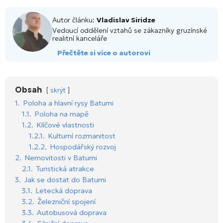
Autor článku:
Vladislav Siridze
Vedoucí oddělení vztahů se zákazníky gruzínské
realitní kanceláře
Přečtěte si více o autorovi
Obsah
skrýt
1.
Poloha a hlavní rysy Batumi
1.1.
Poloha na mapě
1.2.
Klíčové vlastnosti
1.2.1.
Kulturní rozmanitost
1.2.2.
Hospodářský rozvoj
2.
Nemovitosti v Batumi
2.1.
Turistická atrakce
3.
Jak se dostat do Batumi
3.1.
Letecká doprava
3.2.
Železniční spojení
3.3.
Autobusová doprava