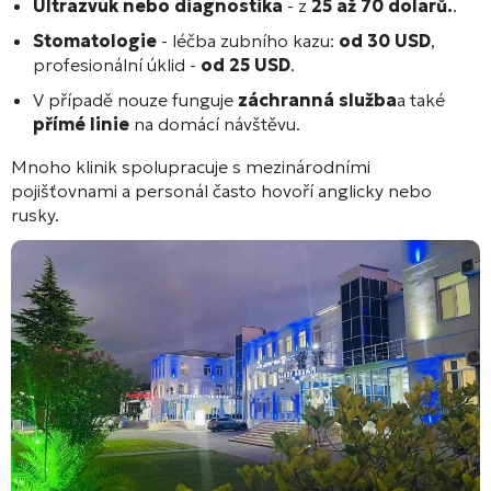
Ultrazvuk nebo diagnostika
- z
25 až 70 dolarů.
.
Stomatologie
- léčba zubního kazu:
od 30 USD
,
profesionální úklid -
od 25 USD
.
V případě nouze funguje
záchranná služba
a také
přímé linie
na domácí návštěvu.
Mnoho klinik spolupracuje s mezinárodními
pojišťovnami a personál často hovoří anglicky nebo
rusky.