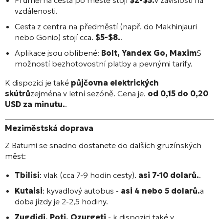
Průměrná cesta po městě stojí
$2-$5.
v závislosti na
vzdálenosti.
Cesta z centra na předměstí (např. do Makhinjauri
nebo Gonio) stojí cca.
$5-$8.
.
Aplikace jsou oblíbené:
Bolt, Yandex Go, Maxim
S
možností bezhotovostní platby a pevnými tarify.
K dispozici je také
půjčovna elektrických
skútrů
zejména v letní sezóně. Cena je.
od 0,15 do 0,20
USD za minutu.
.
Meziměstská doprava
Z Batumi se snadno dostanete do dalších gruzínských
měst:
Tbilisi
: vlak (cca 7-9 hodin cesty).
asi 7-10 dolarů.
.
Kutaisi
: kyvadlový autobus -
asi 4 nebo 5 dolarů.
a
doba jízdy je 2-2,5 hodiny.
Zugdidi, Poti, Ozurgeti
- k dispozici také v