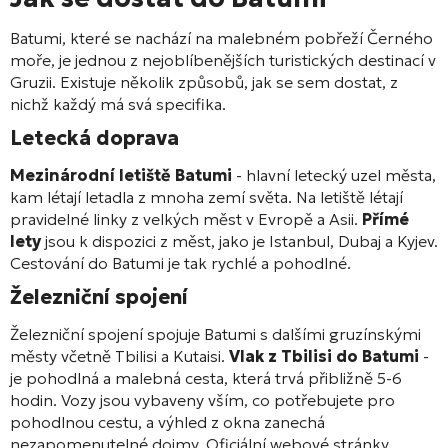
Batumi, které se nachází na malebném pobřeží Černého
moře, je jednou z nejoblíbenějších turistických destinací v
Gruzii. Existuje několik způsobů, jak se sem dostat, z
nichž každý má svá specifika.
Letecká doprava
Mezinárodní letiště Batumi
- hlavní letecký uzel města,
kam létají letadla z mnoha zemí světa. Na letiště létají
pravidelné linky z velkých měst v Evropě a Asii.
Přímé
lety
jsou k dispozici z měst, jako je Istanbul, Dubaj a Kyjev.
Cestování do Batumi je tak rychlé a pohodlné.
Železniční spojení
Železniční spojení spojuje Batumi s dalšími gruzínskými
městy včetně Tbilisi a Kutaisi.
Vlak z Tbilisi do Batumi
-
je pohodlná a malebná cesta, která trvá přibližně 5-6
hodin. Vozy jsou vybaveny vším, co potřebujete pro
pohodlnou cestu, a výhled z okna zanechá
nezapomenutelné dojmy. Oficiální webové stránky