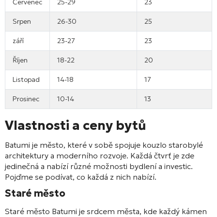
Červenec
25-29
23
Srpen
26-30
25
září
23-27
23
Říjen
18-22
20
Listopad
14-18
17
Prosinec
10-14
13
Vlastnosti a ceny bytů
Batumi je město, které v sobě spojuje kouzlo starobylé
architektury a moderního rozvoje. Každá čtvrť je zde
jedinečná a nabízí různé možnosti bydlení a investic.
Pojďme se podívat, co každá z nich nabízí.
Staré město
Staré město Batumi je srdcem města, kde každý kámen