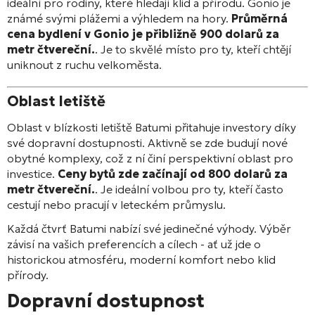
ideální pro rodiny, které hledají klid a přírodu. Gonio je
známé svými plážemi a výhledem na hory.
Průměrná
cena bydlení v Gonio je přibližně 900 dolarů za
metr čtvereční.
. Je to skvělé místo pro ty, kteří chtějí
uniknout z ruchu velkoměsta.
Oblast letiště
Oblast v blízkosti letiště Batumi přitahuje investory díky
své dopravní dostupnosti. Aktivně se zde budují nové
obytné komplexy, což z ní činí perspektivní oblast pro
investice.
Ceny bytů zde začínají od 800 dolarů za
metr čtvereční.
. Je ideální volbou pro ty, kteří často
cestují nebo pracují v leteckém průmyslu.
Každá čtvrť Batumi nabízí své jedinečné výhody. Výběr
závisí na vašich preferencích a cílech - ať už jde o
historickou atmosféru, moderní komfort nebo klid
přírody.
Dopravní dostupnost