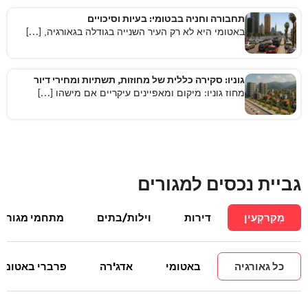
תחבורה וחניה בבטומי: בעיות וסיכויים
באטומי היא לא רק העיר השנייה בגודלה בגאורגיה, […]
גוניו: סקירה כללית של מחוזות, תשתיות ומחירי דיור
מחוז גוניו: מיקום ומאפיינים עיקריים אם מישהו […]
גביית נכסים למגורים
מְקַרקְעִין
דירות
וילות/בתים
מתחמי מגורים
כל גאורגיה
באטומי
אדג'רה
פרברי באטומי