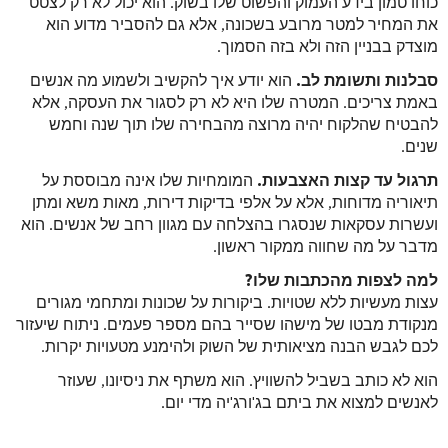
כוחו טמון בידע העמוק והפשוט שלו בשוק. הוא יכול לא רק לצטט
את המחיר למטר מרובע בשכונה, אלא גם להסביר מדוע הוא
מוצדק בבניין הזה ולא בזה הסמוך.
סבלנות ותשומת לב.
הוא יודע איך להקשיב ולשמוע מה אנשים
באמת צריכים. המטרה שלו היא לא רק לסגור את העסקה, אלא
להבטיח שהלקוח יהיה מרוצה מהבחירה שלו תוך שנה וחמש
שנים.
תרגול עד קצות האצבעות.
המומחיות שלו אינה מבוססת על
תיאוריה מדוחות, אלא על אלפי בדיקות דירות, מאות משא ומתן
ועשרות עסקאות שנסגרו בהצלחה עם מגוון רחב של אנשים. הוא
מדבר על מה שחווה ממקור ראשון.
למה לצפות מהכתבות שלו?
עצות מעשיות ללא שטויות. ביקורות על שכונות ומתחמי מגורים
מנקודת מבטו של מישהו שסייר בהם מספר פעמים. ניתוח שיעזור
לכם לגבש הבנה מציאותית של השוק ולהימנע מטעויות יקרות.
הוא לא כותב בשביל להשוויץ. הוא משתף את ניסיונו, שעוזר
לאנשים למצוא את ביתם בג'ורג'יה מדי יום.