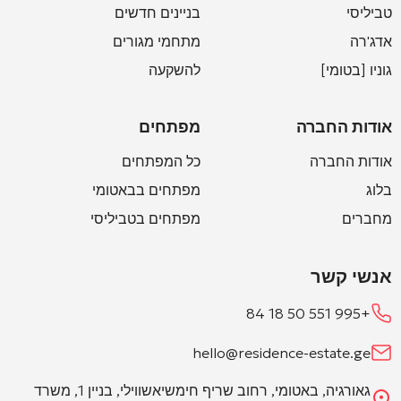
טביליסי
בניינים חדשים
אדג'רה
מתחמי מגורים
גוניו [בטומי]
להשקעה
אודות החברה
מפתחים
אודות החברה
כל המפתחים
בלוג
מפתחים בבאטומי
מחברים
מפתחים בטביליסי
אנשי קשר
+995 551 50 18 84
hello@residence-estate.ge
גאורגיה, באטומי, רחוב שריף חימשיאשווילי, בניין 1, משרד