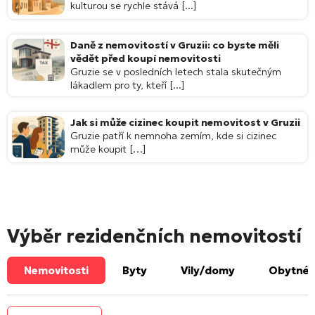
kulturou se rychle stává [...]
Daně z nemovitostí v Gruzii: co byste měli
vědět před koupí nemovitosti
Gruzie se v posledních letech stala skutečným
lákadlem pro ty, kteří [...]
Jak si může cizinec koupit nemovitost v Gruzii
Gruzie patří k nemnoha zemím, kde si cizinec
může koupit […]
Výběr rezidenčních nemovitostí
Nemovitosti
Byty
Vily/domy
Obytné 