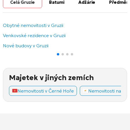
Celá Gruzie
Batumi
Adžárie
Předměst
Obytné nemovitosti v Gruzii
Venkovské rezidence v Gruzii
Nové budovy v Gruzii
Majetek v jiných zemích
Nemovitosti v Černé Hoře
Nemovitosti na Ky