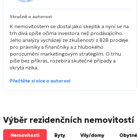
Stručně o autorovi
K nemovitostem se dostal jako skeptik a nyní se na
trh dívá spíše očima investora než prodávajícího.
Jeho analýzy vycházejí ze zkušeností z B2B prodeje
pro právníky a finančníky a z hlubokého
porozumění marketingovým strategiím. O trhu
píše bez příkras, rozebírá skutečné případy a
skrytá rizika.
Přečtěte si více o autorovi
Výběr rezidenčních nemovitostí
Nemovitosti
Byty
Vily/domy
Obytné 