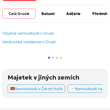
Celá Gruzie
Batumi
Adžárie
Předměst
Obytné nemovitosti v Gruzii
Venkovské rezidence v Gruzii
Majetek v jiných zemích
Nemovitosti v Černé Hoře
Nemovitosti na Ky