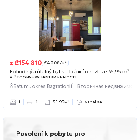
z
₾
154 810
₾
4 308
/м²
Pohodlný a útulný byt s 1 ložnicí o rozloze 35,95 m²
v
Вторичная недвижимость
Batumi, okres Bagrationi
Вторичная недвижимост
1
1
35.95м²
Vzdal se
Povolení k pobytu pro