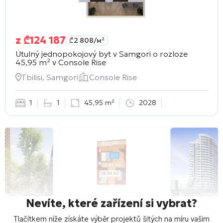
z
₾
124 187
₾
2 808
/м²
Útulný jednopokojový byt v Samgori o rozloze
45,95 m² v
Console Rise
Tbilisi, Samgori
Console Rise
1
1
45,95 m²
2028
Nevíte, které zařízení si vybrat?
Tlačítkem níže získáte výběr projektů šitých na míru vašim