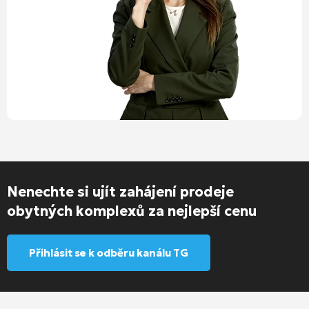
Nenechte si ujít zahájení prodeje
obytných komplexů za nejlepší cenu
Přihlásit se k odběru kanálu TG