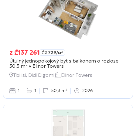
z
₾
137 261
₾
2 729
/м²
Útulný jednopokojový byt s balkonem o rozloze
50,3 m² v
Elinor Towers
Tbilisi, Didi Digomi
Elinor Towers
1
1
50,3 m²
2026