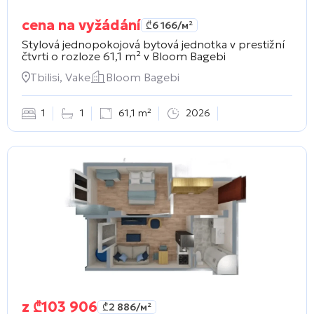
cena na vyžádání
₾
6 166
/м²
Stylová jednopokojová bytová jednotka v prestižní
čtvrti o rozloze 61,1 m² v
Bloom Bagebi
Tbilisi, Vake
Bloom Bagebi
1
1
61,1 m²
2026
z
₾
103 906
₾
2 886
/м²