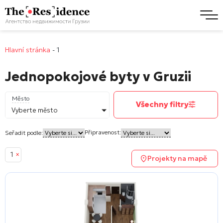
Hlavní stránka
-
1
Jednopokojové byty v Gruzii
Město
Všechny filtry
Vyberte město
Připravenost:
Seřadit podle:
1
×
Projekty na mapě