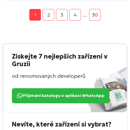
1
2
3
4
…
30
Získejte 7 nejlepších zařízení v
Gruzii
od renomovaných developerů
Přijímání katalogu v aplikaci WhatsApp
Nevíte, které zařízení si vybrat?