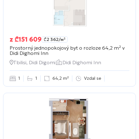
z
₾
151 609
₾
2 362
/м²
Prostorný jednopokojový byt o rozloze 64,2 m² v
Didi Dighomi Inn
Tbilisi, Didi Digomi
Didi Dighomi Inn
1
1
64,2 m²
Vzdal se