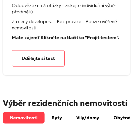
Odpovězte na 3 otázky - získejte individuální výběr
předmětů
Za ceny developera - Bez provize - Pouze ověřené
nemovitosti
Máte zájem? Klikněte na tlačítko "Projít testem".
Udělejte si test
Výběr rezidenčních nemovitostí
Nemovitosti
Byty
Vily/domy
Obytné 