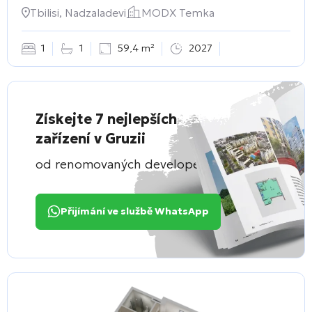
Tbilisi, Nadzaladevi
MODX Temka
1
1
59,4 m²
2027
Získejte 7 nejlepších
zařízení v Gruzii
od renomovaných developerů
Přijímání ve službě WhatsApp