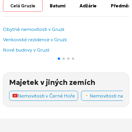
Celá Gruzie
Batumi
Adžárie
Předměst
Obytné nemovitosti v Gruzii
Venkovské rezidence v Gruzii
Nové budovy v Gruzii
Majetek v jiných zemích
Nemovitosti v Černé Hoře
Nemovitosti na Ky