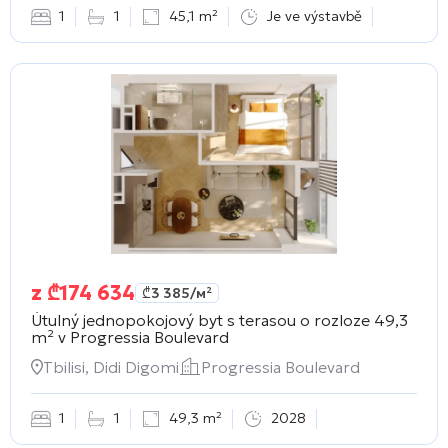
1
1
45,1 m²
Je ve výstavbě
z
₾
174 634
₾
3 385
/м²
Útulný jednopokojový byt s terasou o rozloze 49,3
m² v
Progressia Boulevard
Tbilisi, Didi Digomi
Progressia Boulevard
1
1
49,3 m²
2028