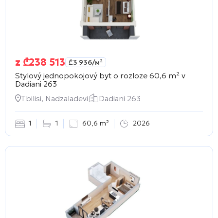
z
₾
238 513
₾
3 936
/м²
Stylový jednopokojový byt o rozloze 60,6 m² v
Dadiani 263
Tbilisi, Nadzaladevi
Dadiani 263
1
1
60,6 m²
2026