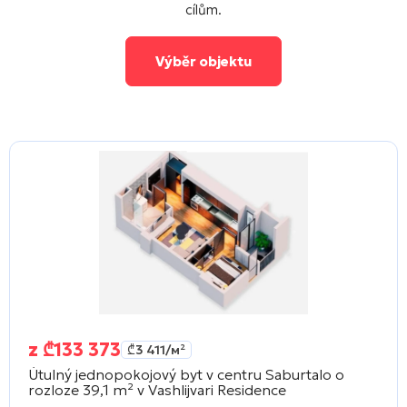
cílům.
Výběr objektu
z
₾
133 373
₾
3 411
/м²
Útulný jednopokojový byt v centru Saburtalo o
rozloze 39,1 m² v
Vashlijvari Residence