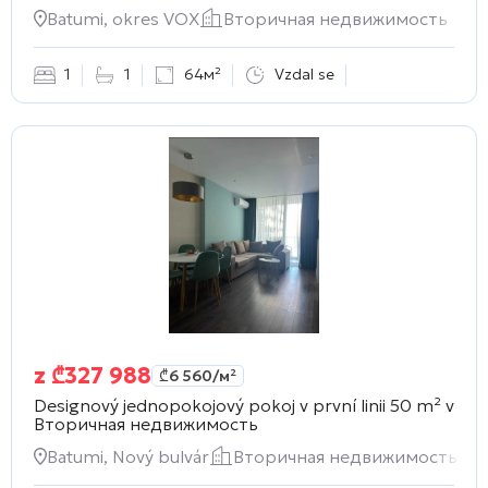
Batumi, okres VOX
Вторичная недвижимость
1
1
64м²
Vzdal se
z
₾
327 988
₾
6 560
/м²
Designový jednopokojový pokoj v první linii 50 m² v
Вторичная недвижимость
Batumi, Nový bulvár
Вторичная недвижимость