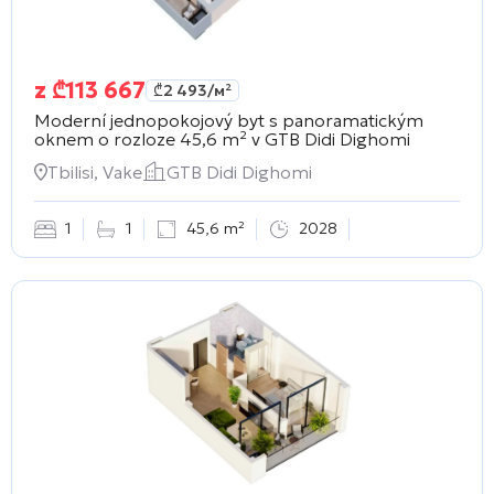
z
₾
113 667
₾
2 493
/м²
Moderní jednopokojový byt s panoramatickým
oknem o rozloze 45,6 m² v
GTB Didi Dighomi
Tbilisi, Vake
GTB Didi Dighomi
1
1
45,6 m²
2028