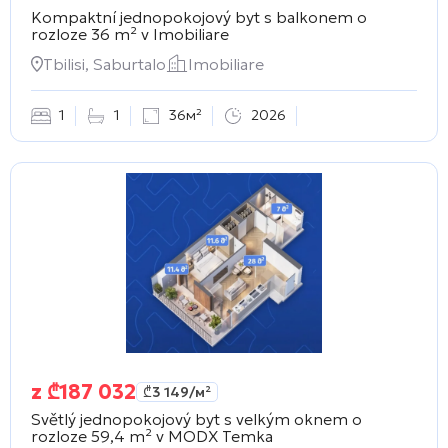
Kompaktní jednopokojový byt s balkonem o
rozloze 36 m² v
Imobiliare
Tbilisi, Saburtalo
Imobiliare
1
1
36м²
2026
z
₾
187 032
₾
3 149
/м²
Světlý jednopokojový byt s velkým oknem o
rozloze 59,4 m² v
MODX Temka