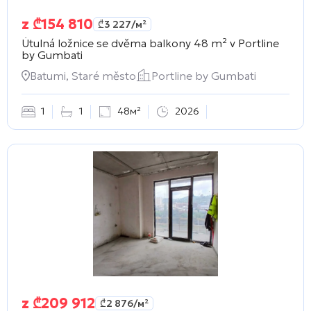
z
₾
154 810
₾
3 227
/м²
Útulná ložnice se dvěma balkony 48 m² v
Portline
by Gumbati
Batumi, Staré město
Portline by Gumbati
1
1
48м²
2026
z
₾
209 912
₾
2 876
/м²