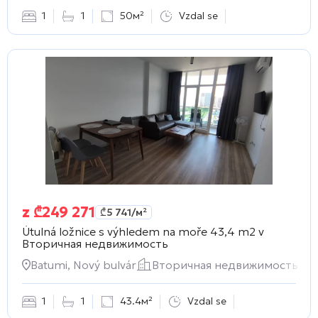
1
1
50м²
Vzdal se
z
₾
249 271
₾
5 741
/м²
Útulná ložnice s výhledem na moře 43,4 m2 v
Вторичная недвижимость
Batumi, Nový bulvár
Вторичная недвижимость
1
1
43.4м²
Vzdal se