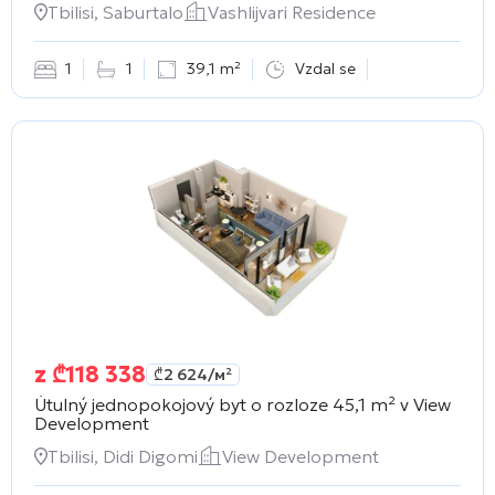
Tbilisi, Saburtalo
Vashlijvari Residence
1
1
39,1 m²
Vzdal se
z
₾
118 338
₾
2 624
/м²
Útulný jednopokojový byt o rozloze 45,1 m² v
View
Development
Tbilisi, Didi Digomi
View Development