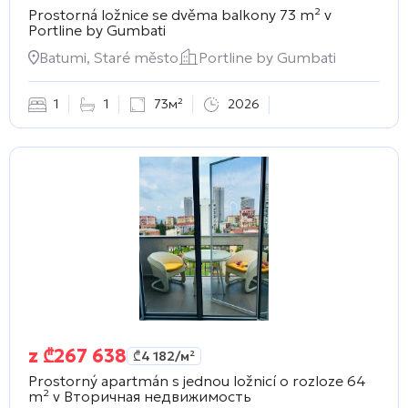
Prostorná ložnice se dvěma balkony 73 m² v
Portline by Gumbati
Batumi, Staré město
Portline by Gumbati
1
1
73м²
2026
z
₾
267 638
₾
4 182
/м²
Prostorný apartmán s jednou ložnicí o rozloze 64
m² v
Вторичная недвижимость