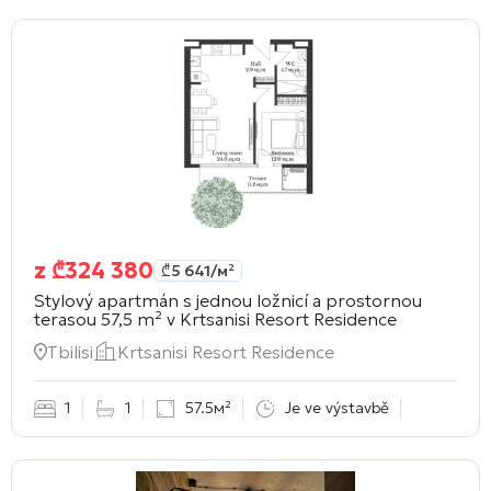
z
₾
324 380
₾
5 641
/м²
Stylový apartmán s jednou ložnicí a prostornou
terasou 57,5 m² v
Krtsanisi Resort Residence
Tbilisi
Krtsanisi Resort Residence
1
1
57.5м²
Je ve výstavbě