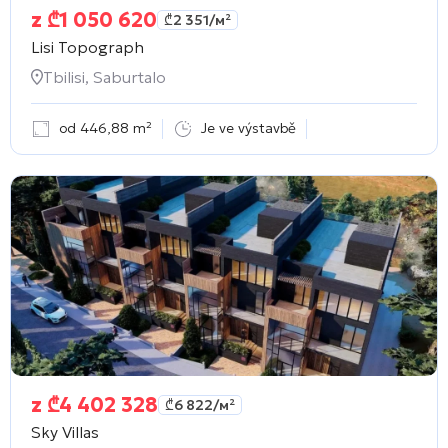
z
₾
1 050 620
₾
2 351
/м²
Lisi Topograph
Tbilisi, Saburtalo
od 446,88 m²
Je ve výstavbě
z
₾
4 402 328
₾
6 822
/м²
Sky Villas