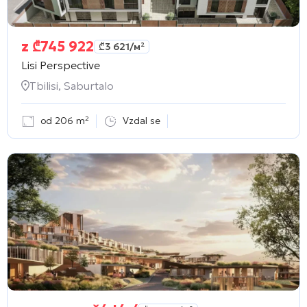
z
₾
745 922
₾
3 621
/м²
Lisi Perspective
Tbilisi, Saburtalo
od 206 m²
Vzdal se