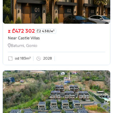
z
₾
472 302
₾
2 438
/м²
Near Castle Villas
Batumi, Gonio
od 183m²
2028