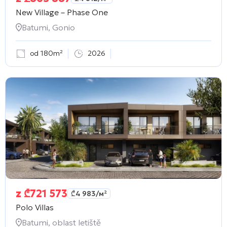
New Village – Phase One
Batumi, Gonio
od 180m²
2026
z
₾
721 573
₾
4 983
/м²
Polo Villas
Batumi, oblast letiště