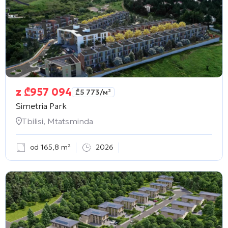
z
₾
957 094
₾
5 773
/м²
Simetria Park
Tbilisi, Mtatsminda
od 165,8 m²
2026