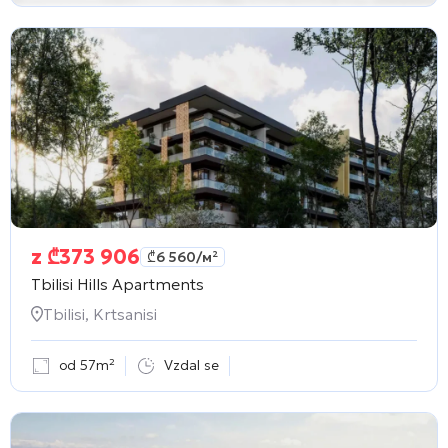
z
₾
373 906
₾
6 560
/м²
Tbilisi Hills Apartments
Tbilisi, Krtsanisi
od 57m²
Vzdal se