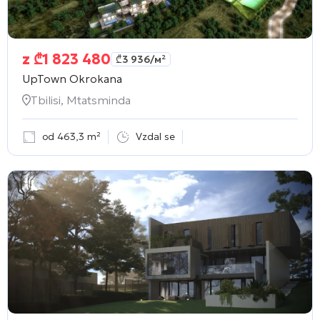
z
₾
1 823 480
₾
3 936
/м²
UpTown Okrokana
Tbilisi, Mtatsminda
od 463,3 m²
Vzdal se