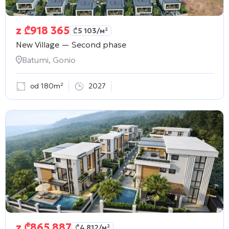
z
₾
918 365
₾
5 103
/м²
New Village — Second phase
Batumi, Gonio
od 180m²
2027
z
₾
865 887
₾
4 812
/м²