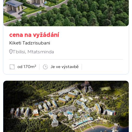
cena na vyžádání
Kiketi Tadzrisubani
Tbilisi, Mtatsminda
od 170m²
Je ve výstavbě