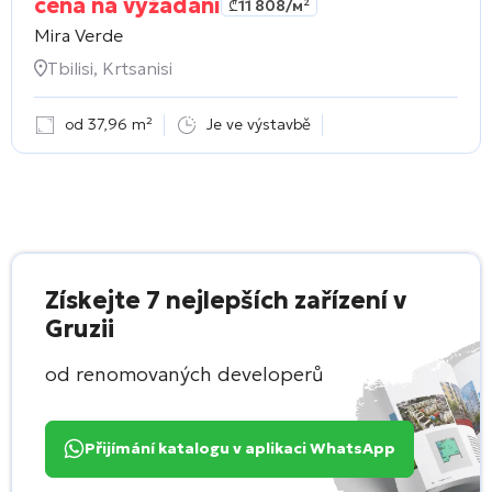
cena na vyžádání
₾
11 808
/м²
Mira Verde
Tbilisi, Krtsanisi
od 37,96 m²
Je ve výstavbě
Získejte 7 nejlepších zařízení v
Gruzii
od renomovaných developerů
Přijímání katalogu v aplikaci WhatsApp