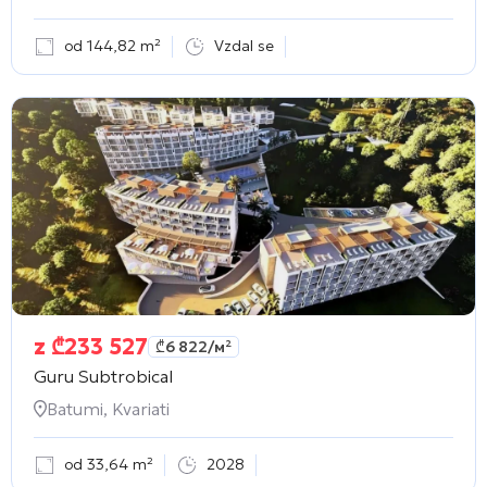
od 144,82 m²
Vzdal se
z
₾
233 527
₾
6 822
/м²
Guru Subtrobical
Batumi, Kvariati
od 33,64 m²
2028