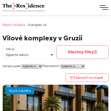
Hlavní stránka
-
Komplex vil
Vilové komplexy v Gruzii
Město
Všechny filtry
Vyberte město
Připravenost:
Seřadit podle:
Zobrazit na mapě
Nová nabídka