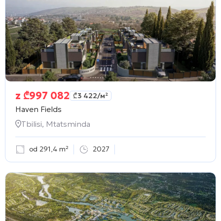
z
₾
997 082
₾
3 422
/м²
Haven Fields
Tbilisi, Mtatsminda
od 291,4 m²
2027