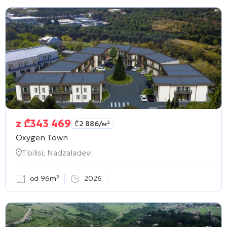
z
₾
343 469
₾
2 886
/м²
Oxygen Town
Tbilisi, Nadzaladevi
od 96m²
2026