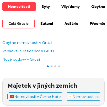
Nemovitosti
Byty
Vily/domy
Obytné 
Celá Gruzie
Batumi
Adžárie
Předměst
Obytné nemovitosti v Gruzii
Venkovské rezidence v Gruzii
Nové budovy v Gruzii
Majetek v jiných zemích
Nemovitosti v Černé Hoře
Nemovitosti na Ky