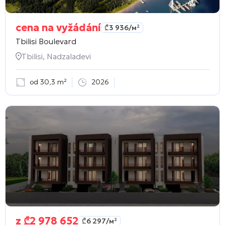
cena na vyžádání
₾
3 936
/м²
Tbilisi Boulevard
Tbilisi, Nadzaladevi
od 30,3 m²
2026
z
₾
2 978 652
₾
6 297
/м²