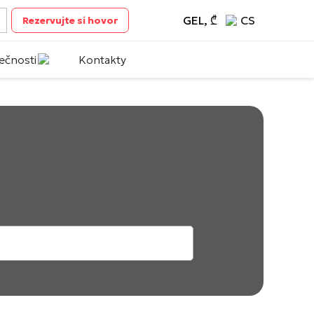
GEL, ₾
CS
Rezervujte si hovor
ečnosti
Kontakty