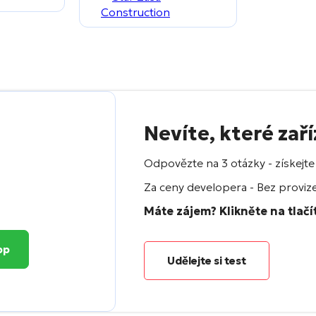
Nevíte, které zaří
Odpovězte na 3 otázky - získejte
Za ceny developera - Bez proviz
Máte zájem? Klikněte na tlačít
pp
Udělejte si test