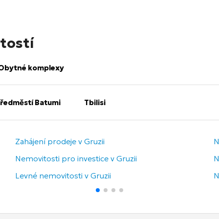
tostí
Obytné komplexy
ředměstí Batumi
Tbilisi
Zahájení prodeje v Gruzii
N
Nemovitosti pro investice v Gruzii
N
Levné nemovitosti v Gruzii
N