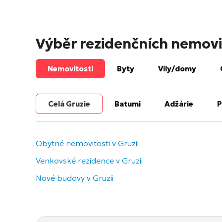
Výběr rezidenčních nemovi
Nemovitosti
Byty
Vily/domy
Celá Gruzie
Batumi
Adžárie
P
Obytné nemovitosti v Gruzii
Venkovské rezidence v Gruzii
Nové budovy v Gruzii