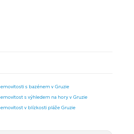
emovitosti s bazénem v Gruzie
Nemovi
emovitost s výhledem na hory v Gruzie
Luxusní
emovitost v blízkosti pláže Gruzie
Ready-