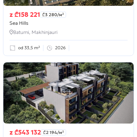
z
₾
158 221
₾
3 280
/м²
Sea Hills
Batumi, Makhinjauri
od 33,5 m²
2026
z
₾
543 132
₾
2 194
/м²