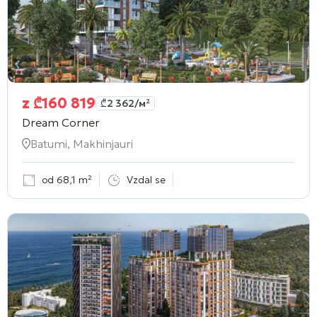
z
₾
160 819
₾
2 362
/м²
Dream Corner
Batumi, Makhinjauri
od 68,1 m²
Vzdal se