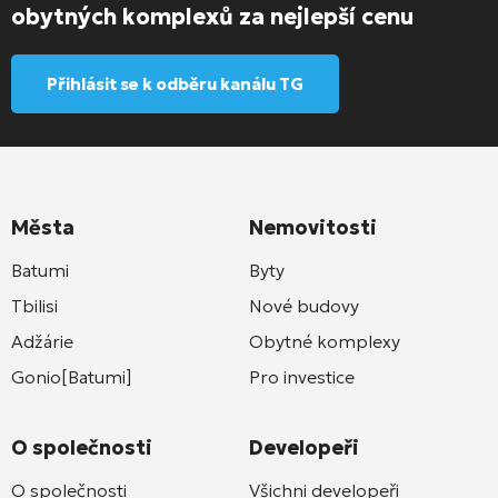
obytných komplexů za nejlepší cenu
Přihlásit se k odběru kanálu TG
Města
Nemovitosti
Batumi
Byty
Tbilisi
Nové budovy
Adžárie
Obytné komplexy
Gonio[Batumi]
Pro investice
O společnosti
Developeři
O společnosti
Všichni developeři