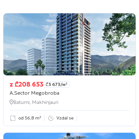
z
₾
208 653
₾
3 673
/м²
A.Sector Megobroba
Batumi, Makhinjauri
od 56,8 m²
Vzdal se