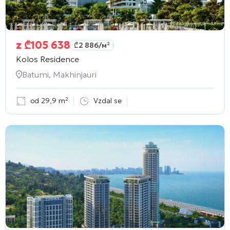
z
₾
105 638
₾
2 886
/м²
Kolos Residence
Batumi, Makhinjauri
od 29,9 m²
Vzdal se