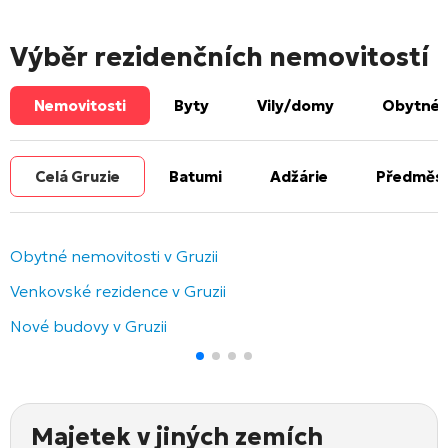
Výběr rezidenčních nemovitostí
Nemovitosti
Byty
Vily/domy
Obytné 
Celá Gruzie
Batumi
Adžárie
Předměst
Obytné nemovitosti v Gruzii
Venkovské rezidence v Gruzii
Nové budovy v Gruzii
Majetek v jiných zemích