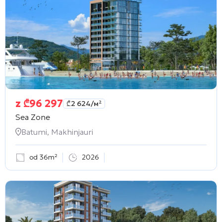
z
₾
96 297
₾
2 624
/м²
Sea Zone
Batumi, Makhinjauri
od 36m²
2026