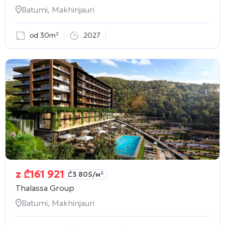
Batumi, Makhinjauri
od 30m²
2027
z
₾
161 921
₾
3 805
/м²
Thalassa Group
Batumi, Makhinjauri