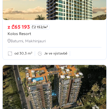
z
₾
65 193
₾
2 152
/м²
Kolos Resort
Batumi, Makhinjauri
od 30,3 m²
Je ve výstavbě