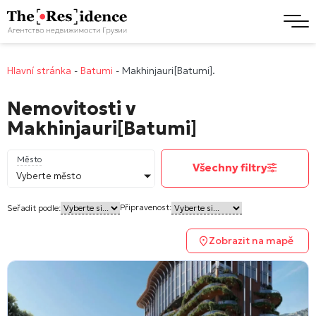
Hlavní stránka
-
Batumi
-
Makhinjauri[Batumi].
Nemovitosti v
Makhinjauri[Batumi]
Město
Všechny filtry
Vyberte město
Připravenost:
Seřadit podle:
Zobrazit na mapě