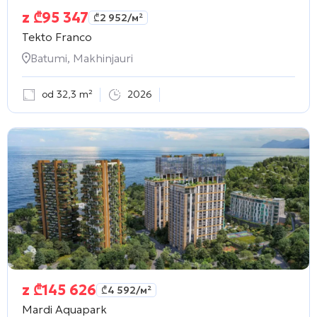
z
₾
95 347
₾
2 952
/м²
Tekto Franco
Batumi, Makhinjauri
od 32,3 m²
2026
z
₾
145 626
₾
4 592
/м²
Mardi Aquapark