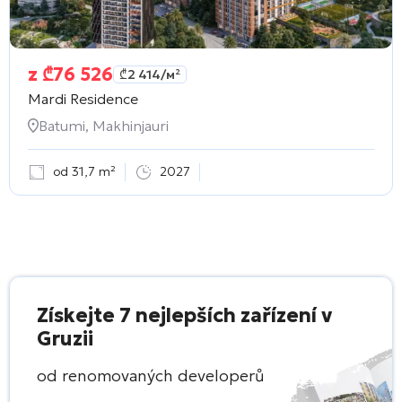
z
₾
76 526
₾
2 414
/м²
Mardi Residence
Batumi, Makhinjauri
od 31,7 m²
2027
Získejte 7 nejlepších zařízení v
Gruzii
od renomovaných developerů