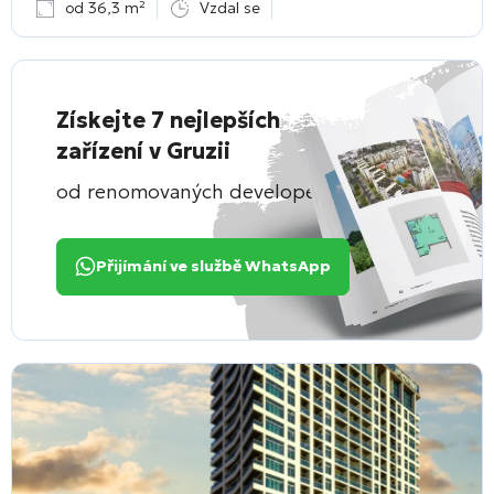
od 36,3 m²
Vzdal se
Získejte 7 nejlepších
zařízení v Gruzii
od renomovaných developerů
Přijímání ve službě WhatsApp