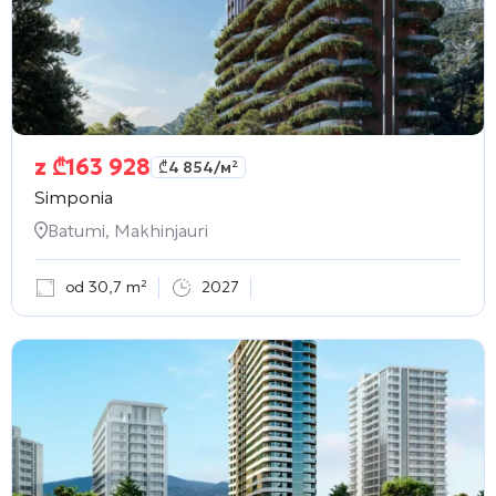
z
₾
163 928
₾
4 854
/м²
Simponia
Batumi, Makhinjauri
od 30,7 m²
2027