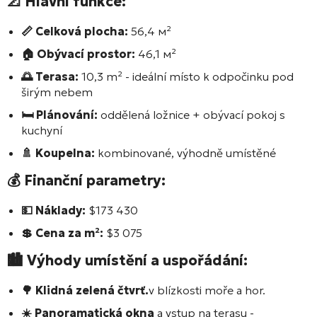
📐 Hlavní funkce:
📏 Celková plocha:
56,4 м²
🏠 Obývací prostor:
46,1 м²
🌅 Terasa:
10,3 m² - ideální místo k odpočinku pod
širým nebem
🛏️ Plánování:
oddělená ložnice + obývací pokoj s
kuchyní
🚿 Koupelna:
kombinované, výhodně umístěné
💰 Finanční parametry:
💵 Náklady:
$173 430
💲 Cena za m²:
$3 075
🏙️ Výhody umístění a uspořádání:
🌳 Klidná zelená čtvrť.
v blízkosti moře a hor.
☀️ Panoramatická okna
a vstup na terasu -