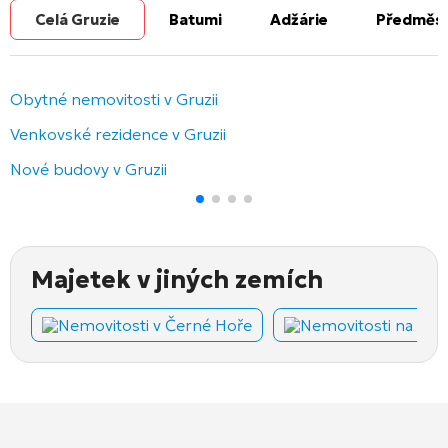
Celá Gruzie
Batumi
Adžárie
Předměst
Obytné nemovitosti v Gruzii
Venkovské rezidence v Gruzii
Nové budovy v Gruzii
Majetek v jiných zemích
Nemovitosti v Černé Hoře
Nemovitosti na Kyp