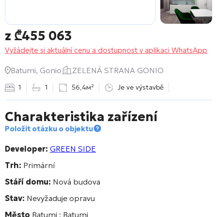
z
₾
455 063
Vyžádejte si aktuální cenu a dostupnost v aplikaci WhatsApp
Batumi, Gonio
ZELENÁ STRANA GONIO
1
1
56,4м²
Je ve výstavbě
Charakteristika zařízení
Položit otázku o objektu
Developer:
GREEN SIDE
Trh:
Primární
Stáří domu:
Nová budova
Stav:
Nevyžaduje opravu
Město
Batumi : Batumi