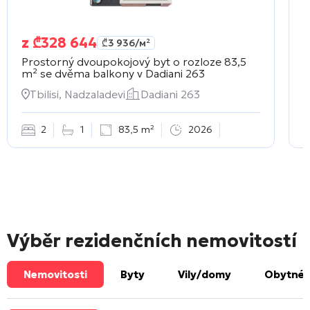
z
₾
328 644
₾
3 936
/м²
Prostorný dvoupokojový byt o rozloze 83,5
S
m² se dvěma balkony v
Dadiani 263
v
Tbilisi, Nadzaladevi
Dadiani 263
2
1
83,5 m²
2026
Výběr rezidenčních nemovitostí
Nemovitosti
Byty
Vily/domy
Obytné 