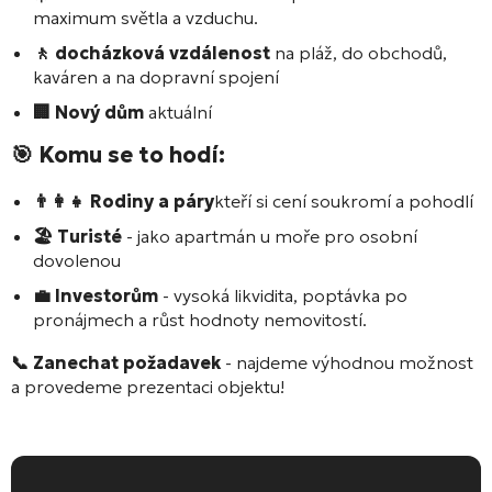
maximum světla a vzduchu.
🚶 docházková vzdálenost
na pláž, do obchodů,
kaváren a na dopravní spojení
🏢 Nový dům
aktuální
🎯 Komu se to hodí:
👨‍👩‍👧 Rodiny a páry
kteří si cení soukromí a pohodlí
🏖️ Turisté
- jako apartmán u moře pro osobní
dovolenou
💼 Investorům
- vysoká likvidita, poptávka po
pronájmech a růst hodnoty nemovitostí.
📞 Zanechat požadavek
- najdeme výhodnou možnost
a provedeme prezentaci objektu!