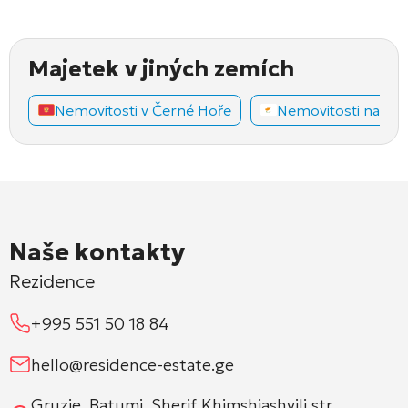
Majetek v jiných zemích
Nemovitosti v Černé Hoře
Nemovitosti na Ky
Naše kontakty
Rezidence
+995 551 50 18 84
hello@residence-estate.ge
Gruzie, Batumi, Sherif Khimshiashvili str.,