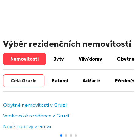
Výběr rezidenčních nemovitostí
Nemovitosti
Byty
Vily/domy
Obytné 
Celá Gruzie
Batumi
Adžárie
Předměst
Obytné nemovitosti v Gruzii
Venkovské rezidence v Gruzii
Nové budovy v Gruzii