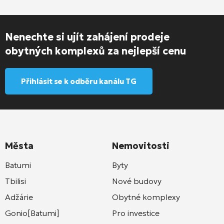
Nenechte si ujít zahájení prodeje
obytných komplexů za nejlepší cenu
Přihlásit se k odběru kanálu TG
Města
Nemovitosti
Batumi
Byty
Tbilisi
Nové budovy
Adžárie
Obytné komplexy
Gonio[Batumi]
Pro investice