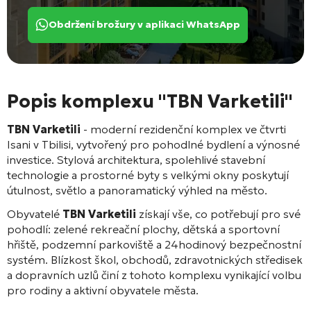
Obdržení brožury v aplikaci WhatsApp
Popis komplexu "TBN Varketili"
TBN Varketili
- moderní rezidenční komplex ve čtvrti
Isani v Tbilisi, vytvořený pro pohodlné bydlení a výnosné
investice. Stylová architektura, spolehlivé stavební
technologie a prostorné byty s velkými okny poskytují
útulnost, světlo a panoramatický výhled na město.
Obyvatelé
TBN Varketili
získají vše, co potřebují pro své
pohodlí: zelené rekreační plochy, dětská a sportovní
hřiště, podzemní parkoviště a 24hodinový bezpečnostní
systém. Blízkost škol, obchodů, zdravotnických středisek
a dopravních uzlů činí z tohoto komplexu vynikající volbu
pro rodiny a aktivní obyvatele města.