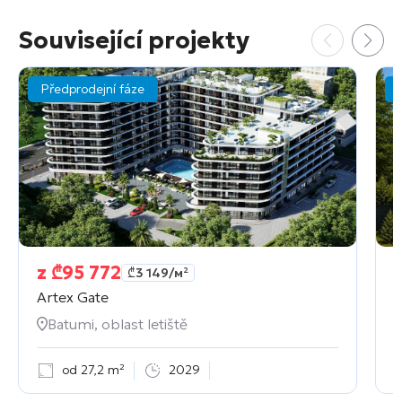
Související projekty
Předprodejní fáze
z
₾
95 772
₾
3 149
/м²
Artex Gate
N
Batumi, oblast letiště
od 27,2 m²
2029