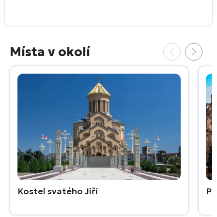
Místa v okolí
Kostel svatého Jiří
Pe