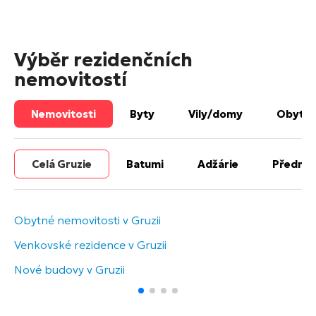
Výběr rezidenčních
nemovitostí
Nemovitosti
Byty
Vily/domy
Obytné
Celá Gruzie
Batumi
Adžárie
Předměs
Obytné nemovitosti v Gruzii
Venkovské rezidence v Gruzii
Nové budovy v Gruzii