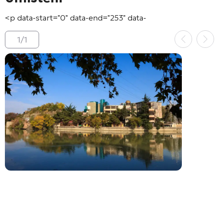
<p data-start="0" data-end="253" data-
1
/
1