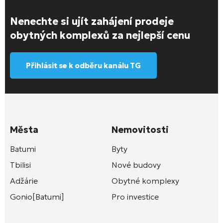
Nenechte si ujít zahájení prodeje
obytných komplexů za nejlepší cenu
Přihlásit se k odběru kanálu TG
Města
Nemovitosti
Batumi
Byty
Tbilisi
Nové budovy
Adžárie
Obytné komplexy
Gonio[Batumi]
Pro investice