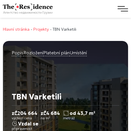
Hlavní stránka
-
Projekty
-
TBN Varketili
Popis
Rozložení
Platební plán
Umístění
TBN Varketili
z
₾
204 664
z
₾
4 684
od 43,7 m²
výchozí cena
na m²
metráž
Vzdal se
připravenost