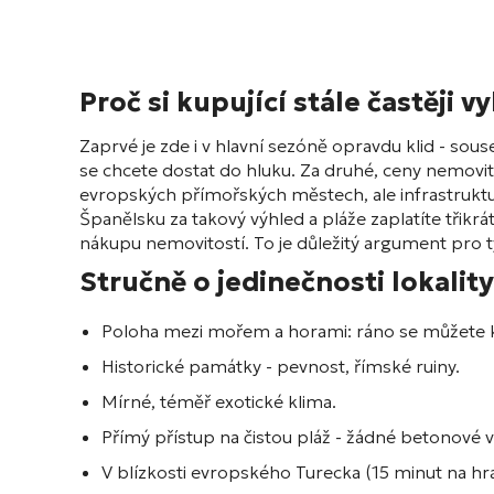
Proč si kupující stále častěji v
Zaprvé je zde i v hlavní sezóně opravdu klid - sous
se chcete dostat do hluku. Za druhé, ceny nemovitost
evropských přímořských městech, ale infrastruktura
Španělsku za takový výhled a pláže zaplatíte třikrát
nákupu nemovitostí. To je důležitý argument pro ty,
Stručně o jedinečnosti lokalit
Poloha mezi mořem a horami: ráno se můžete k
Historické památky - pevnost, římské ruiny.
Mírné, téměř exotické klima.
Přímý přístup na čistou pláž - žádné betonové 
V blízkosti evropského Turecka (15 minut na hran