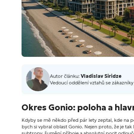
Autor článku:
Vladislav Siridze
Vedoucí oddělení vztahů se zákazníky 
Okres Gonio: poloha a hlav
Kdyby se mě někdo před pár lety zeptal, kde na 
bych si vybral oblast Gonio. Nejen proto, že je tak
subtropy, šumění příboje a absolutní pocit odlouč