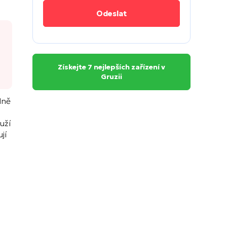
Získejte 7 nejlepších zařízení v
Gruzii
lně
uží
jí