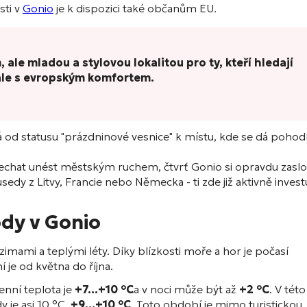
sti v
Gonio
je k dispozici také občanům EU.
 ale mladou a stylovou lokalitou pro ty, kteří hledají
 ale s evropským komfortem.
 od statusu "prázdninové vesnice" k místu, kde se dá pohod
 nechat unést městským ruchem, čtvrť Gonio si opravdu zaslo
y z Litvy, Francie nebo Německa - ti zde již aktivně investu
ody v Gonio
imami a teplými léty. Díky blízkosti moře a hor je počasí
 je od května do října.
enní teplota je
+7...+10 °C
a v noci může být až
+2 °C
. V této
 je asi 10 °C.
+9...+10 °C
. Toto období je mimo turistickou