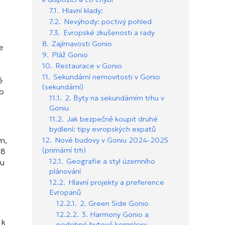
7.1.
Hlavní klady:
7.2.
Nevýhody: poctivý pohled
7.3.
Evropské zkušenosti a rady
8.
Zajímavosti Gonio
e
9.
Pláž Gonio
10.
Restaurace v Gonio
11.
Sekundární nemovitosti v Gonio
é
(sekundární)
lo
11.1.
2. Byty na sekundárním trhu v
Goniu
11.2.
Jak bezpečně koupit druhé
bydlení: tipy evropských expatů
m,
12.
Nové budovy v Goniu 2024-2025
(primární trh)
28
12.1.
Geografie a styl územního
iu
plánování
12.2.
Hlavní projekty a preference
Evropanů
12.2.1.
2. Green Side Gonio
12.2.2.
3. Harmony Gonio a
 k
podobné bytové komplexy