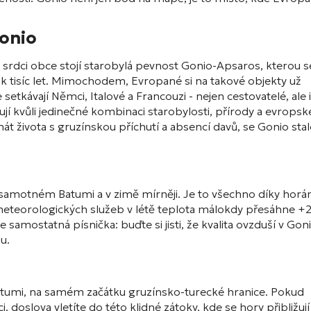
Gonio
V srdci obce stojí starobylá pevnost Gonio-Apsaros, kterou s
 tisíc let. Mimochodem, Evropané si na takové objekty už
etkávají Němci, Italové a Francouzi - nejen cestovatelé, ale i
jí kvůli jedinečné kombinaci starobylosti, přírody a evropsk
rmát života s gruzínskou příchutí a absencí davů, se Gonio sta
ž v samotném Batumi a v zimě mírněji. Je to všechno díky horá
meteorologických služeb v létě teplota málokdy přesáhne +
 samostatná písnička: buďte si jisti, že kvalita ovzduší v Gon
u.
Batumi, na samém začátku gruzínsko-turecké hranice. Pokud
, doslova vletíte do této klidné zátoky, kde se hory přibližují