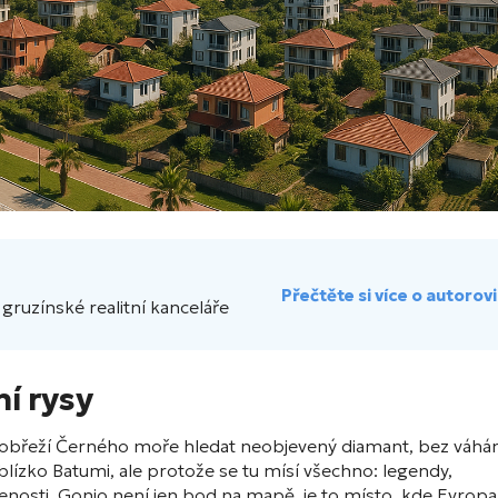
Přečtěte si více o autorovi
gruzínské realitní kanceláře
ní rysy
pobřeží Černého moře hledat neobjevený diamant, bez váhá
 blízko Batumi, ale protože se tu mísí všechno: legendy,
enosti. Gonio není jen bod na mapě, je to místo, kde Evropa