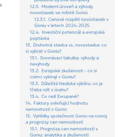
h
12.3.
Moderní úroveň a výhody
novostaveb ve městě Gonio
12.3.1.
Cenové rozpětí novostaveb v
Goniu v letech 2024-2025.
12.4.
Investiční potenciál a evropská
poptávka
13.
Druhotná stavba vs. novostavba: co
si vybrat v Goniu?
13.1.
Srovnávací tabulka: výhody a
nevýhody
13.2.
Evropské zkušenosti - co si
cizinci vybírají v Goniu?
13.3.
Důležitá hlediska výběru: co je
třeba vzít v úvahu?
13.4.
Co radí Evropané?
14.
Faktory ovlivňující hodnotu
nemovitostí v Gonio
15.
Vyhlídky společnosti Gonio na rozvoj
a prognózy cen nemovitostí
15.1.
Prognóza cen nemovitostí v
Goniu: analytika a zkušenosti