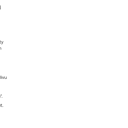
í
ty
h
livu
".
t.