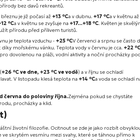
přírody bez davů rekreantů.
březnu je již počasí až
+13 °C
a v dubnu.
+17 °C
a v květnu až
+12 °C
a v květnu se zvyšuje na
+17...+18 °C
. Květen je skvěl
užít přírodu před přílivem turistů.
rvnu je teplota vzduchu -
+25 °C
V červenci a srpnu se často d
 díky mořskému vánku. Teplota vody v červnu je cca.
+22 °
a pro dovolenou na pláži, vodní aktivity a noční procházky po
(
+26 °C ve dne, +23 °C ve vodě
) a v říjnu se ochladí
plavat. V listopadu klesá teplota na
+14 °C
a voda se ochladí n
d června do poloviny října.
Zejména pokud se chystáte
rodu, procházky a klid.
t)
štní životní filozofie. Ocitnout se zde je jako rozbít obvyklo
e ve skrytém vesmíru mezi svahy, které se táhnou přímo k