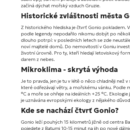
začíná dýchat mořský vzduch Gruzie.
Historické zvláštnosti města 
Z historického hlediska je čtvrť Gonio pokladem. 
podle legendy nepodařilo nikomu dobýt po několik
dlouho potrpí: v posledních letech se zde neustále s
noví majitelé domů. Do nemovitostí v Goniu investu
životní úrovně. Pro ty, kteří hledají letoviskový fo
darem z nebes.
Mikroklima - skrytá výhoda
Je to pravda, jen je tu v létě o něco chladněji ne
které odřezávají větry, a mořskému vánku. Podle 
°C a moře se ohřeje na ideálních +25 °C. Ekologie je
je uznávána evropskými ekology z nějakého důvod
Kde se nachází čtvrť Gonio?
Gonio leží pouhých 15 kilometrů jižně od centra 
pojedete z Batumi 10-15 minut na jih po nové dálnici