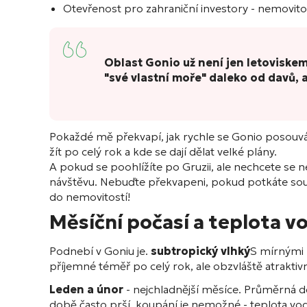
Otevřenost pro zahraniční investory - nemovito
Oblast Gonio už není jen letoviskem,
"své vlastní moře" daleko od davů,
Pokaždé mě překvapí, jak rychle se Gonio posouvá
žít po celý rok a kde se dají dělat velké plány.
A pokud se poohlížíte po Gruzii, ale nechcete se
návštěvu. Nebuďte překvapeni, pokud potkáte soused
do nemovitostí!
Měsíční počasí a teplota v
Podnebí v Goniu je.
subtropický vlhký
S mírnými z
příjemné téměř po celý rok, ale obzvláště atraktivní
Leden a únor
- nejchladnější měsíce. Průměrná d
době často prší, koupání je nemožné - teplota vody