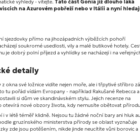
tické výhledy - vítejte.
Tato část Gonia již dlouho láká
oviscích na Azurovém pobřeží nebo v Itálii a nyní hledaj
lní sjezdovky přímo na jihozápadních výběžcích pohoří
ázejí soukromé usedlosti, vily a malé butikové hotely. Ces
je dobrý polní příjezd a vyhlídky se nacházejí i na veřejnýc
cké detaily
 z okna své ložnice vidíte nejen moře, ale i třpytivé stříbro zá
roto tu pořád vídám Evropany - například Rakušané Rebecca a
stavili si dům ve skandinávském stylu. Jejich recenze na
io otevírá nové obzory života, kdy nemusíte obětovat přírodu
 i v létě téměř klidně. Nejsou tu žádné noční bary ani hluk au
- podle gruzínského ministerstva přírody se oblast vyznačuje
ky zde jsou potěšením, nikde jinde neucítíte vůni borovic a