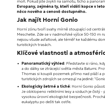
moři. Pokud jste zvyklí na samotu, ticho a panorama
Evropany, zejména ty, kteří viděli kopce v let
něco nového a cenově dostupného.
Jak najít Horní Gonio
Horní zónu tvoří svahy mírně stoupající od centrá
Meschetie. Zde se v nadmořské výšce 50-150 m nach
nejsou všude asfaltové, ale téměř ke každému domu 
turistických trasách.
Klíčové vlastnosti a atmosféri
Panoramatický výhled
: Představte si ráno, kdy
a do dálky se ztrácející světla města Batumi. P
Thomas si koupili pozemek přímo nad pláží a po
turistických zdrojích se omezují na jediné: "Gon
Ekologicky šetrné a tiché
: Horní Gonio působí
Je obklopeno reliktními lesy a vzduch je čistý 
vysokou úrovní ekologické bezpečnosti. Procház
eukalyptu po dešti tak ostře.