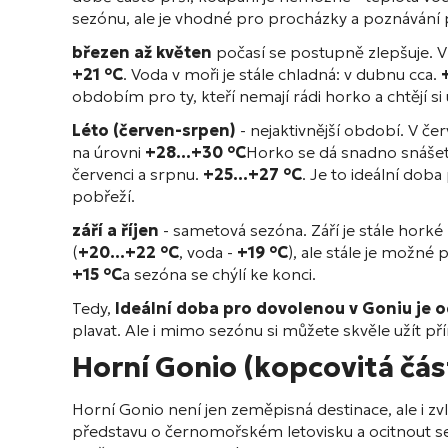
sezónu, ale je vhodné pro procházky a poznávání 
březen až květen
počasí se postupně zlepšuje. V 
+21 °C
. Voda v moři je stále chladná: v dubnu cca.
obdobím pro ty, kteří nemají rádi horko a chtějí si 
Léto (červen-srpen)
- nejaktivnější období. V če
na úrovni
+28...+30 °C
Horko se dá snadno snášet
červenci a srpnu.
+25...+27 °C
. Je to ideální dob
pobřeží.
září a říjen
- sametová sezóna. Září je stále horké 
(
+20...+22 °C
, voda -
+19 °C
), ale stále je možné 
+15 °C
a sezóna se chýlí ke konci.
Tedy,
Ideální doba pro dovolenou v Goniu je o
plavat. Ale i mimo sezónu si můžete skvěle užít pří
Horní Gonio (kopcovitá čás
Horní Gonio není jen zeměpisná destinace, ale i zvlá
představu o černomořském letovisku a ocitnout s