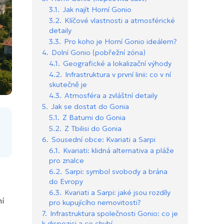
3.1.
Jak najít Horní Gonio
3.2.
Klíčové vlastnosti a atmosférické
detaily
3.3.
Pro koho je Horní Gonio ideálem?
4.
Dolní Gonio (pobřežní zóna)
4.1.
Geografické a lokalizační výhody
4.2.
Infrastruktura v první linii: co v ní
skutečně je
4.3.
Atmosféra a zvláštní detaily
5.
Jak se dostat do Gonia
5.1.
Z Batumi do Gonia
5.2.
Z Tbilisi do Gonia
6.
Sousední obce: Kvariati a Sarpi
6.1.
Kvariati: klidná alternativa a pláže
pro znalce
6.2.
Sarpi: symbol svobody a brána
do Evropy
6.3.
Kvariati a Sarpi: jaké jsou rozdíly
ní
pro kupujícího nemovitosti?
7.
Infrastruktura společnosti Gonio: co je
k dispozici a co chybí