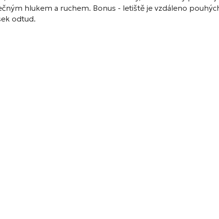
bytečným hlukem a ruchem. Bonus - letiště je vzdáleno pouhýc
usek odtud.