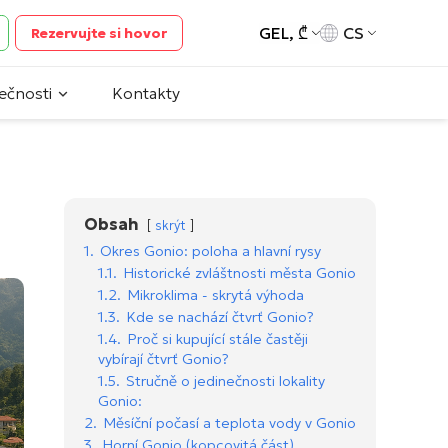
GEL, ₾
CS
Rezervujte si hovor
ečnosti
Kontakty
Obsah
skrýt
1.
Okres Gonio: poloha a hlavní rysy
1.1.
Historické zvláštnosti města Gonio
1.2.
Mikroklima - skrytá výhoda
1.3.
Kde se nachází čtvrť Gonio?
1.4.
Proč si kupující stále častěji
vybírají čtvrť Gonio?
1.5.
Stručně o jedinečnosti lokality
Gonio:
2.
Měsíční počasí a teplota vody v Gonio
3.
Horní Gonio (kopcovitá část)