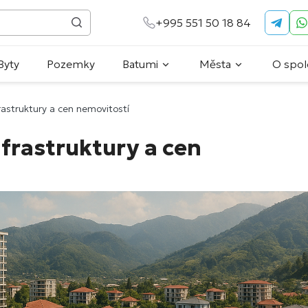
+995 551 50 18 84
Byty
Pozemky
Batumi
Města
O spol
frastruktury a cen nemovitostí
nfrastruktury a cen