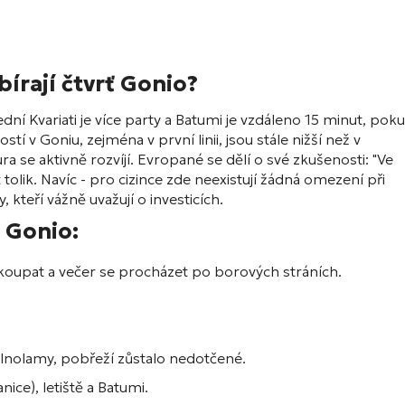
ybírají čtvrť Gonio?
ední Kvariati je více party a Batumi je vzdáleno 15 minut, pok
í v Goniu, zejména v první linii, jsou stále nižší než v
 se aktivně rozvíjí. Evropané se dělí o své zkušenosti: "Ve
 tolik. Navíc - pro cizince zde neexistují žádná omezení při
 kteří vážně uvažují o investicích.
y Gonio:
oupat a večer se procházet po borových stráních.
vlnolamy, pobřeží zůstalo nedotčené.
ice), letiště a Batumi.