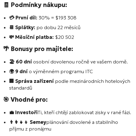
🧾 Podmínky nákupu:
💳 První díl:
30% = $193 308
📆 Splátky:
po dobu 22 měsíců
💸 Měsíční platba:
$20 502
🌴 Bonusy pro majitele:
🏖️ 60 dní
osobní dovolenou ročně ve vašem domě.
🌍 9 dní
o výměnném programu ITC
🏢 Správa zařízení
podle mezinárodních hotelových
standardů
🎯 Vhodné pro:
💼 Investoři
Ti, kteří chtějí zablokovat zisky v rané fázi.
👨‍👩‍👧‍👦 Semey
plánování dovolené a stabilního
příjmu z pronájmu