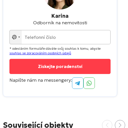
Karina
Odborník na nemovitosti
Nebyla
vybrána
* odesláním formuláře dáváte svůj souhlas k tomu, abyste
žádná
souhlas se zpracováním osobních údajů
země
Napište nám na messengery:
Související objekty