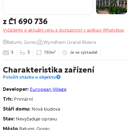
z
₾
1 690 736
Vyžádejte si aktuální cenu a dostupnost v aplikaci WhatsApp
Batumi, Gonio
Wyndham Grand Riviera
3
3
130м²
Je ve výstavbě
Charakteristika zařízení
Položit otázku o objektu
Developer:
European Village
Trh:
Primární
Stáří domu:
Nová budova
Stav:
Nevyžaduje opravu
Město
Batumi, Gonio