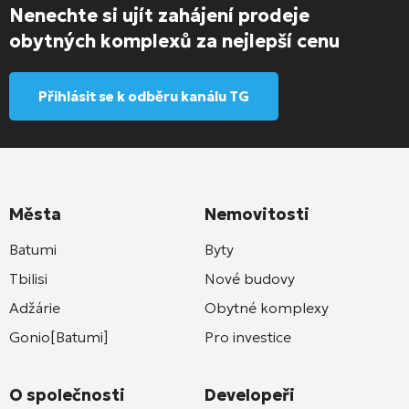
Nenechte si ujít zahájení prodeje
obytných komplexů za nejlepší cenu
Přihlásit se k odběru kanálu TG
Města
Nemovitosti
Batumi
Byty
Tbilisi
Nové budovy
Adžárie
Obytné komplexy
Gonio[Batumi]
Pro investice
O společnosti
Developeři