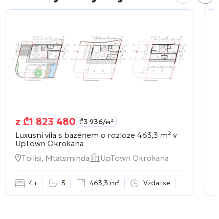
z
₾
1 823 480
₾
3 936
/м²
Luxusní vila s bazénem o rozloze 463,3 m² v
E
UpTown Okrokana
2
Tbilisi, Mtatsminda
UpTown Okrokana
4+
5
463,3 m²
Vzdal se