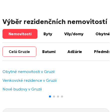
Výběr rezidenčních nemovitostí
Nemovitosti
Byty
Vily/domy
Obytné 
Celá Gruzie
Batumi
Adžárie
Předměst
Obytné nemovitosti v Gruzii
Venkovské rezidence v Gruzii
Nové budovy v Gruzii