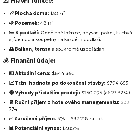
📐 Hlavní funkce:
📏 Plocha domu:
130 м²
🌱 Pozemek:
48 м²
🛏️ 3 podlaží:
Oddělené ložnice, obývací pokoj, kuchyň
s jídelnou a koupelny na každém podlaží.
🌅 Balkon, terasa
a soukromé uspořádání
💰 Finanční údaje:
💵 Aktuální cena:
$644 360
📈 Tržní hodnota po dokončení stavby:
$794 655
🟢 Výhody při dalším prodeji:
$150 295 (až 23.32%)
📆 Roční příjem z hotelového managementu:
$82
774
✅ Zaručený příjem:
5% = $32 218 za rok
📊 Potenciální výnos:
12,85%