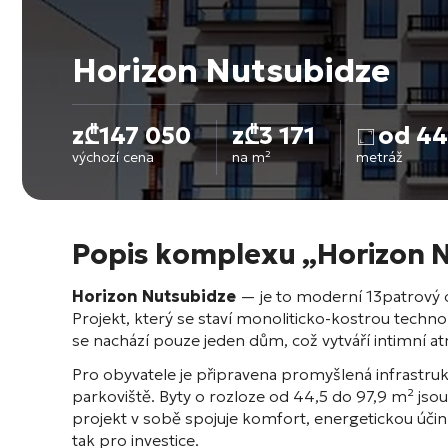
Horizon Nutsubidze
z
₾
147 050
z
₾
3 171
od 44
výchozí cena
na m²
metráž
Popis komplexu „Horizon 
Horizon Nutsubidze
— je to moderní 13patrový ob
Projekt, který se staví monoliticko-kostrou techn
se nachází pouze jeden dům, což vytváří intimní 
Pro obyvatele je připravena promyšlená infrastr
parkoviště
. Byty o rozloze od 44,5 do 97,9 m² js
projekt v sobě spojuje komfort, energetickou účin
tak pro investice
.