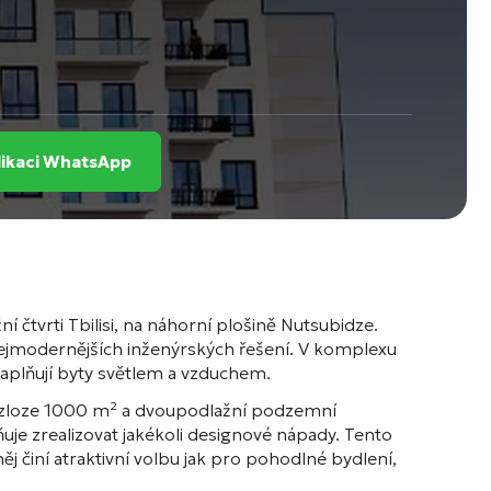
likaci WhatsApp
 čtvrti Tbilisi, na náhorní plošině Nutsubidze
.
nejmodernějších inženýrských řešení
. V komplexu
naplňují byty světlem a vzduchem
.
 rozloze 1000 m² a dvoupodlažní podzemní
uje zrealizovat jakékoli designové nápady
. Tento
 činí atraktivní volbu jak pro pohodlné bydlení,