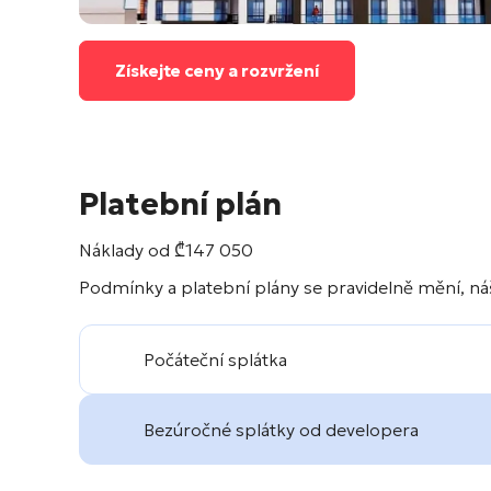
Získejte ceny a rozvržení
Platební plán
Náklady od
₾
147 050
Podmínky a platební plány se pravidelně mění, náš
Počáteční splátka
Bezúročné splátky od developera