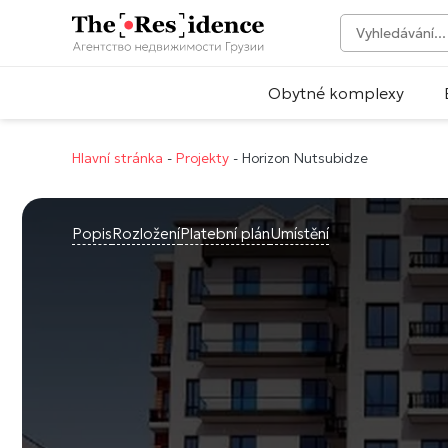
Obytné komplexy
Hlavní stránka
-
Projekty
-
Horizon Nutsubidze
Popis
Rozložení
Platební plán
Umístění