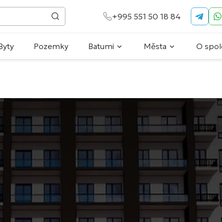
+995 551 50 18 84
Byty
Pozemky
Batumi
Města
O spol