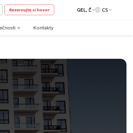
GEL, ₾
CS
Rezervujte si hovor
ečnosti
Kontakty