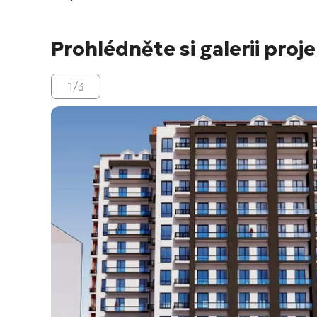
Prohlédněte si galerii proj
1
/
3