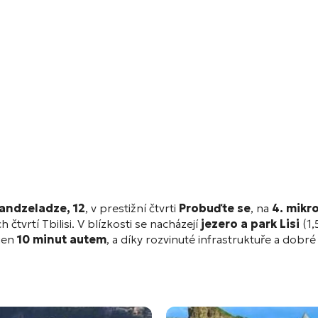
Bandzeladze, 12
, v prestižní čtvrti
Probuďte se
, na
4. mikr
 čtvrtí Tbilisi. V blízkosti se nacházejí
jezero a park Lisi
(1,
 jen
10 minut autem
, a díky rozvinuté infrastruktuře a dobré