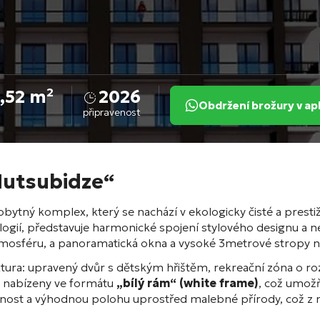
,52 m²
2026
Obdržení brožury v ap
připravenost
Nutsubidze“
ytný komplex, který se nachází v ekologicky čisté a prestižní
ologií, představuje harmonické spojení stylového designu a 
atmosféru, a panoramatická okna a vysoké 3metrové stropy 
uktura: upravený dvůr s dětským hřištěm, rekreační zóna o
ou nabízeny ve formátu
„bílý rám“ (white frame)
, což umožň
nost a výhodnou polohu uprostřed malebné přírody, což z něj