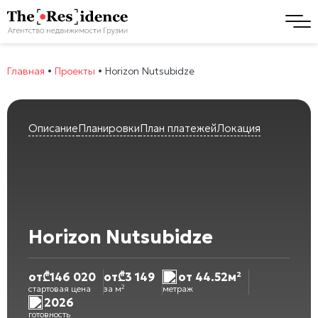
Главная
•
Проекты
•
Horizon Nutsubidze
Описание
Планировки
План платежей
Локация
Horizon Nutsubidze
от
₾
146 020
от
₾
3 149
от 44.52м²
стартовая цена
за м²
метраж
2026
готовность