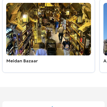
Meidan Bazaar
A