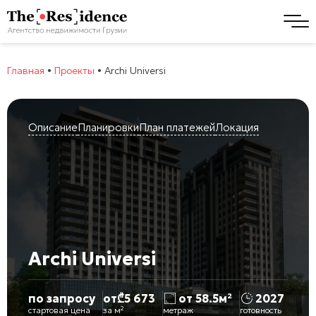
Главная
•
Проекты
•
Archi Universi
Описание
Планировки
План платежей
Локация
Archi Universi
по запросу
от
₾
5 673
от 58.5м²
2027
стартовая цена
за м²
метраж
готовность