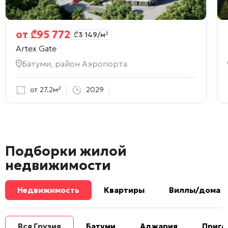
от
₾
95 772
₾
3 149
/м²
Artex Gate
Батуми, район Аэропорта
от 27.2м²
2029
Подборки жилой
недвижимости
Недвижимость
Квартиры
Виллы/дома
Вся Грузия
Батуми
Аджария
Приго