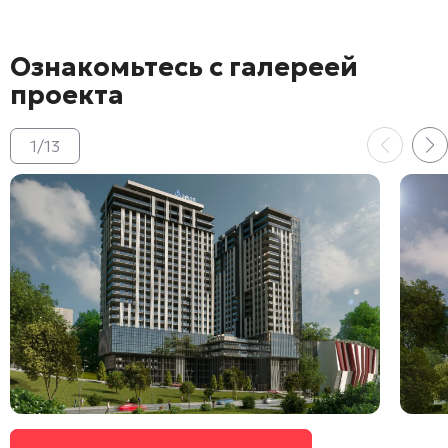
Ознакомьтесь с галереей
проекта
1
/
13