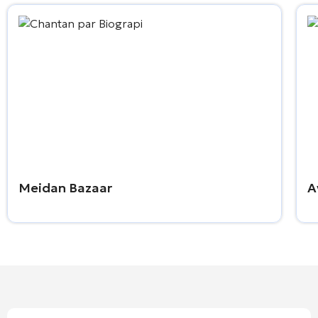
Meidan Bazaar
A