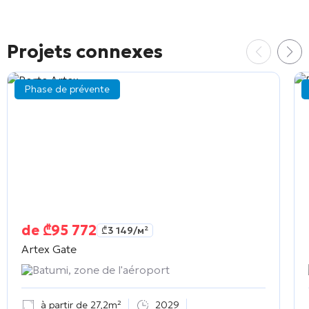
Projets connexes
Phase de prévente
de
₾
95 772
₾
3 149
/м²
Artex Gate
Batumi, zone de l'aéroport
à partir de 27,2m²
2029