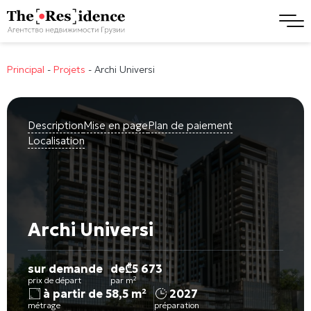
Principal
-
Projets
-
Archi Universi
Description
Mise en page
Plan de paiement
Localisation
Archi Universi
sur demande
de
₾
5 673
prix de départ
par m²
à partir de 58,5 m²
2027
métrage
préparation