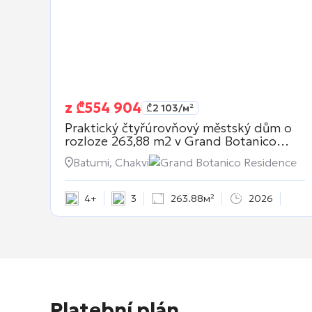
z
₾
554 904
₾
2 103
/м²
Praktický čtyřúrovňový městský dům o
rozloze 263,88 m2 v
Grand Botanico
Residence
Batumi, Chakvi
Grand Botanico Residence
4+
3
263.88м²
2026
Platební plán