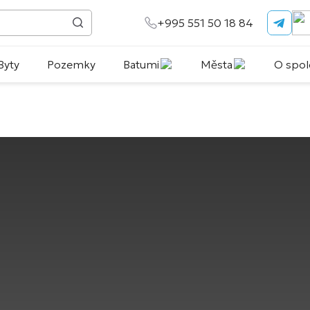
+995 551 50 18 84
Byty
Pozemky
Batumi
Města
O spol