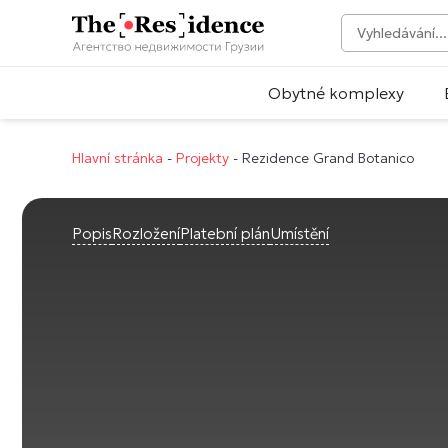
Obytné komplexy
Hlavní stránka
-
Projekty
-
Rezidence Grand Botanico
Popis
Rozložení
Platební plán
Umístění