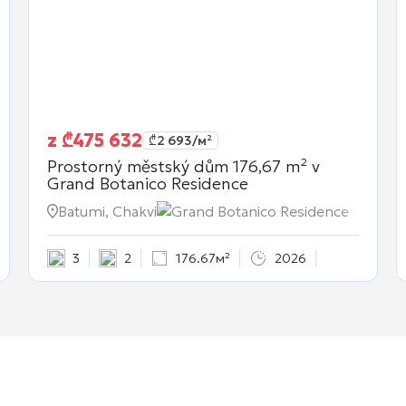
z
₾
475 632
₾
2 693
/м²
Prostorný městský dům 176,67 m² v
Grand Botanico Residence
Batumi, Chakvi
Grand Botanico Residence
3
2
176.67м²
2026