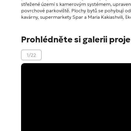
střežené území s kamerovým systémem, upravené n
povrchové parkoviště. Plochy bytů se pohybují od 
kavárny, supermarkety Spar a Maria Kakiashvili, ško
Prohlédněte si galerii proj
1
/
22