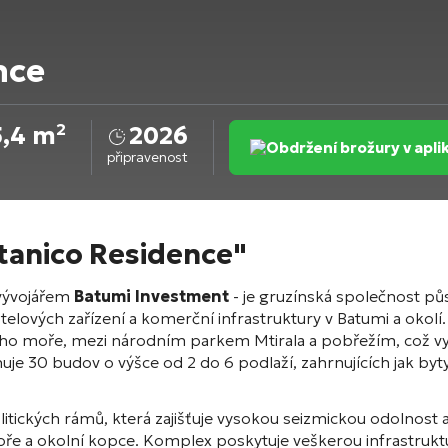
nce
5,4 m²
2026
Obdržení brožury v apl
připravenost
tanico Residence"
 vývojářem
Batumi Investment
- je gruzínská společnost půs
lových zařízení a komerční infrastruktury v Batumi a okolí
ho moře, mezi národním parkem Mtirala a pobřežím, což vytv
e 30 budov o výšce od 2 do 6 podlaží, zahrnujících jak b
ických rámů, která zajišťuje vysokou seizmickou odolnost a
moře a okolní kopce. Komplex poskytuje veškerou infrastrukt