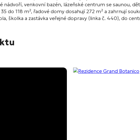
ádvoří, venkovní bazén, lázeňské centrum se saunou, děts
35 do 118 m², řadové domy dosahují 272 m² a zahrnují soukr
la, školka a zastávka veřejné dopravy (linka č. 440), do cent
ektu