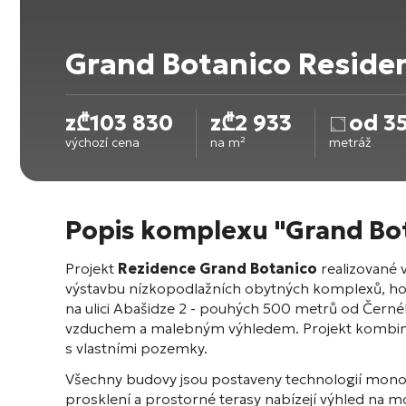
Grand Botanico Reside
z
₾
103 830
z
₾
2 933
od 3
výchozí cena
na m²
metráž
Popis komplexu "Grand Bo
Projekt
Rezidence Grand Botanico
realizované
výstavbu nízkopodlažních obytných komplexů, hote
na ulici Abašidze 2 - pouhých 500 metrů od Černé
vzduchem a malebným výhledem. Projekt kombinuj
s vlastními pozemky.
Všechny budovy jsou postaveny technologií monolit
prosklení a prostorné terasy nabízejí výhled na 