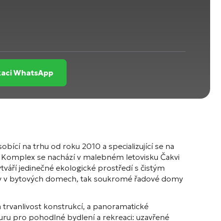
ikaci WhatsApp
obící na trhu od roku 2010 a specializující se na
. Komplex se nachází v malebném letovisku Čakvi
áří jedinečné ekologické prostředí s čistým
yty v bytových domech, tak soukromé řadové domy
 trvanlivost konstrukcí, a panoramatické
uru pro pohodlné bydlení a rekreaci: uzavřené