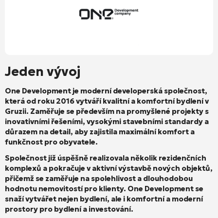
Jeden vývoj
One Development je moderní developerská společnost,
která od roku 2016 vytváří kvalitní a komfortní bydlení v
Gruzii. Zaměřuje se především na promyšlené projekty s
inovativními řešeními, vysokými stavebními standardy a
důrazem na detail, aby zajistila maximální komfort a
funkčnost pro obyvatele.
Společnost již úspěšně realizovala několik rezidenčních
komplexů a pokračuje v aktivní výstavbě nových objektů,
přičemž se zaměřuje na spolehlivost a dlouhodobou
hodnotu nemovitostí pro klienty. One Development se
snaží vytvářet nejen bydlení, ale i komfortní a moderní
prostory pro bydlení a investování.