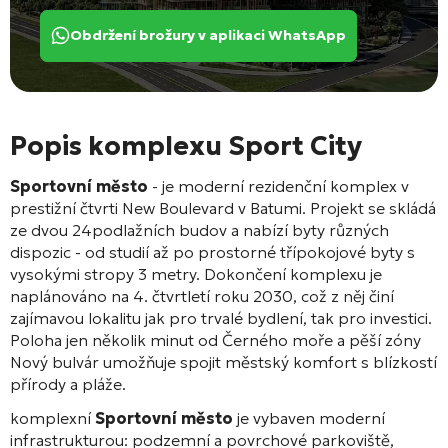
Obdržení brožury v aplikaci WhatsApp
Popis komplexu Sport City
Sportovní město
- je moderní rezidenční komplex v
prestižní čtvrti New Boulevard v Batumi. Projekt se skládá
ze dvou 24podlažních budov a nabízí byty různých
dispozic - od studií až po prostorné třípokojové byty s
vysokými stropy 3 metry. Dokončení komplexu je
naplánováno na 4. čtvrtletí roku 2030, což z něj činí
zajímavou lokalitu jak pro trvalé bydlení, tak pro investici.
Poloha jen několik minut od Černého moře a pěší zóny
Nový bulvár umožňuje spojit městský komfort s blízkostí
přírody a pláže.
komplexní
Sportovní město
je vybaven moderní
infrastrukturou: podzemní a povrchové parkoviště,