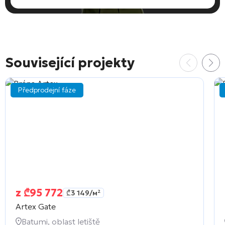
Související projekty
Předprodejní fáze
z
₾
95 772
₾
3 149
/м²
Artex Gate
Batumi, oblast letiště