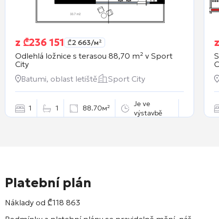
z
₾
236 151
₾
2 663
/м²
Odlehlá ložnice s terasou 88,70 m² v
Sport
S
City
C
Batumi, oblast letiště
Sport City
Je ve
1
1
88.70м²
výstavbě
Platební plán
Náklady od
₾
118 863
Podmínky a platební plány se pravidelně mění, náš