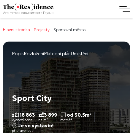
Hlavní stránka
-
Projekty
-
Sportovní město
Popis
Rozložení
Platební plán
Umístění
Sport City
z
₾
118 863
z
₾
3 899
od 30,5m²
výchozí cena
na m²
metráž
Je ve výstavbě
připravenost