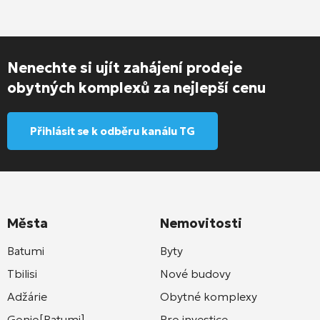
Nenechte si ujít zahájení prodeje
obytných komplexů za nejlepší cenu
Přihlásit se k odběru kanálu TG
Města
Nemovitosti
Batumi
Byty
Tbilisi
Nové budovy
Adžárie
Obytné komplexy
Gonio[Batumi]
Pro investice