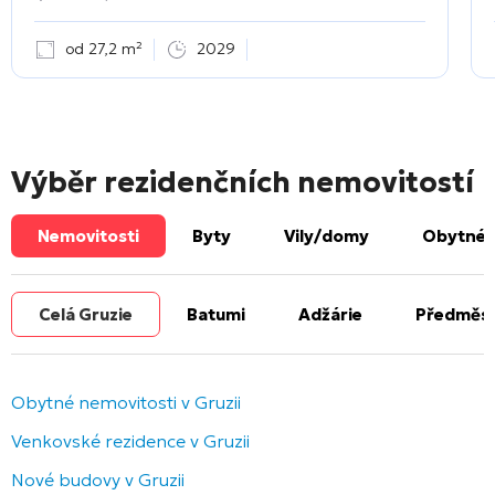
od 27,2 m²
2029
Výběr rezidenčních nemovitostí
Nemovitosti
Byty
Vily/domy
Obytné 
Celá Gruzie
Batumi
Adžárie
Předměst
Obytné nemovitosti v Gruzii
Venkovské rezidence v Gruzii
Nové budovy v Gruzii