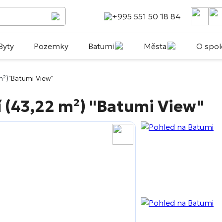
+995 551 50 18 84
Byty
Pozemky
Batumi
Města
O spol
m²)
"Batumi View"
í (43,22 m²)
"Batumi View"