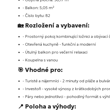
- Balkon: 5,05 m²
- Číslo bytu: 82
🏡 Rozložení a vybavení:
- Prostorný pokoj kombinující ložnici a obývací 
- Otevřená kuchyně - funkční a moderní
- Útulný balkon pro večerní relaxaci
- Koupelna s vanou
🎯 Vhodné pro:
- Turisté a nájemníci - 2 minuty od pláže a bulvá
- Investoři - vysoké výnosy z krátkodobých pr
- Páry nebo jednotlivci - pohodlný formát s v
📍 Poloha a výhody: