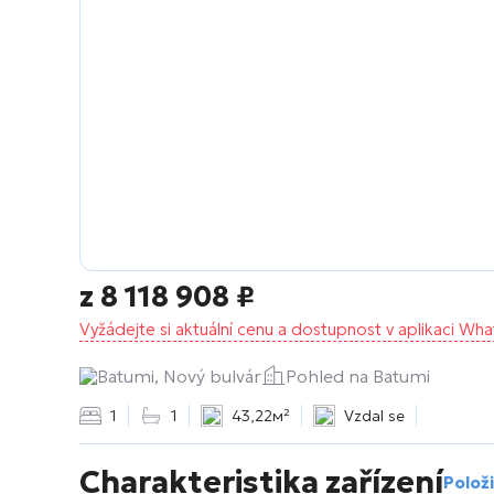
z
8 118 908
₽
Vyžádejte si aktuální cenu a dostupnost v aplikaci Wh
Batumi, Nový bulvár
Pohled na Batumi
1
1
43,22м²
Vzdal se
Charakteristika zařízení
Položi