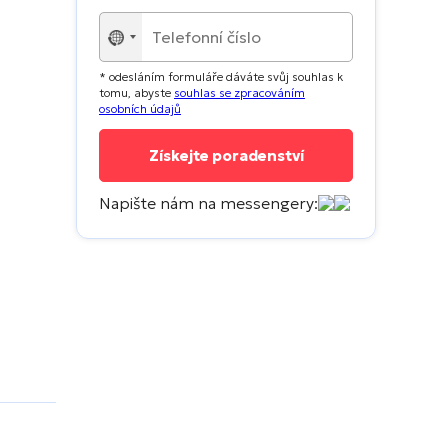
No
country
* odesláním formuláře dáváte svůj souhlas k
selected
tomu, abyste
souhlas se zpracováním
osobních údajů
Napište nám na messengery: