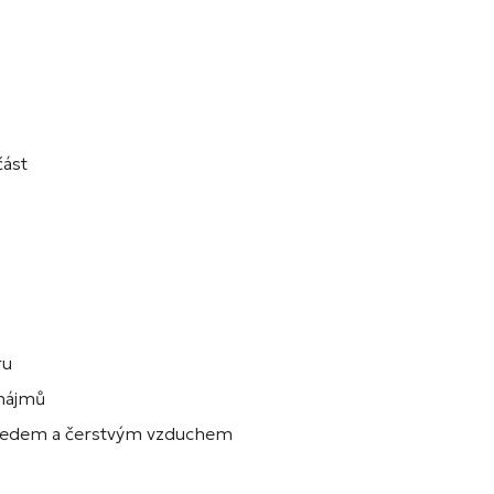
část
ru
onájmů
ýhledem a čerstvým vzduchem