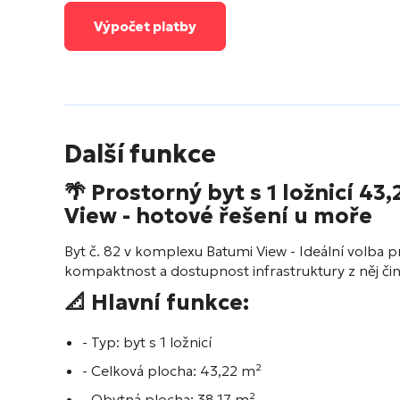
Výpočet platby
Další funkce
🌴 Prostorný byt s 1 ložnicí 4
View
- hotové řešení u moře
Byt č. 82 v komplexu
Batumi View
- Ideální volba p
kompaktnost a dostupnost infrastruktury z něj čin
📐 Hlavní funkce:
- Typ: byt s 1 ložnicí
- Celková plocha: 43,22 m²
- Obytná plocha: 38,17 m²