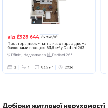
від
₾
328 644
₾
3 936
/м²
Простора двокімнатна квартира з двома
С
балконами площею 83,5 м² у
Dadiani 263
6
Тбілісі, Надзаладеві
Dadiani 263
2
1
83,5 м²
2026
Добірки житлової нерухомості