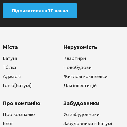
Підписатися на ТГ-канал
Міста
Нерухомість
Батумі
Квартири
Тбілісі
Новобудови
Аджарія
Житлові комплекси
Гоніо[Батумі]
Для інвестицій
Про компанію
Забудовники
Про компанію
Усі забудовники
Блог
Забудовники в Батумі