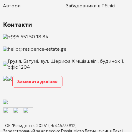
Автори
Забудовники в Тбілісі
Контакти
+995 551 50 18 84
hello@residence-estate.ge
Грузія, Батумі, вул. Шерифа Хімшіашвілі, будинок 1,
офіс 1204
Замовити дзвінок
ТОВ "Резиденція 2025" (ІН: 445773912)
Зареєстрований за адресою: Грузія, місто Батумі, вулиця Леха і