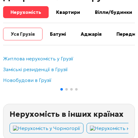
Нерухомість
Квартири
Вілли/будинки
Уся Грузія
Батумі
Аджарія
Передміс
Житлова нерухомість у Грузії
Заміські резиденції в Грузії
Новобудови в Грузії
Нерухомість в інших країнах
Нерухомість у Чорногорії
Нерухомість на Кі