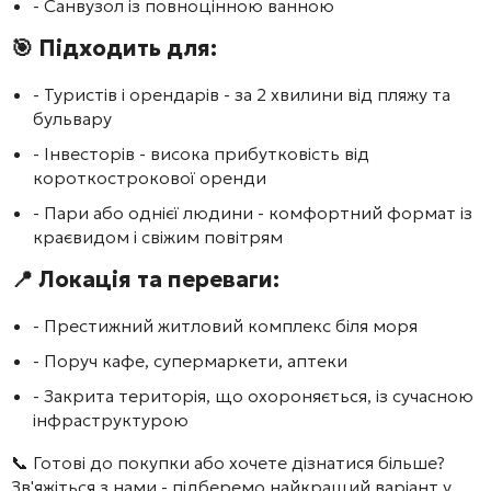
- Санвузол із повноцінною ванною
🎯 Підходить для:
- Туристів і орендарів - за 2 хвилини від пляжу та
бульвару
- Інвесторів - висока прибутковість від
короткострокової оренди
- Пари або однієї людини - комфортний формат із
краєвидом і свіжим повітрям
📍 Локація та переваги:
- Престижний житловий комплекс біля моря
- Поруч кафе, супермаркети, аптеки
- Закрита територія, що охороняється, із сучасною
інфраструктурою
📞 Готові до покупки або хочете дізнатися більше?
Зв'яжіться з нами - підберемо найкращий варіант у