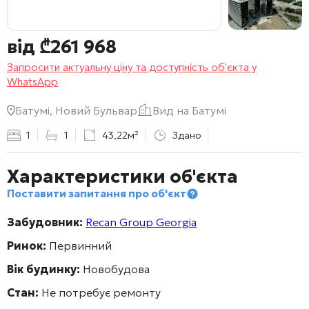
від
₾
261 968
Запросити актуальну ціну та доступність об'єкта у
WhatsApp
Батумі, Новий Бульвар
Вид на Батумі
1
1
43,22м²
Здано
Характеристики об'єкта
Поставити запитання про об'єкт
Забудовник:
Recan Group Georgia
Ринок:
Первинний
Вік будинку:
Новобудова
Стан:
Не потребує ремонту