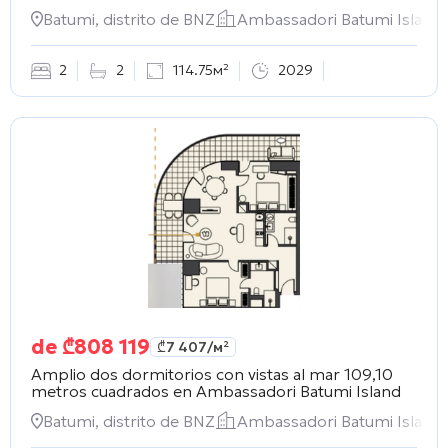
Batumi, distrito de BNZ
Ambassadori Batumi Island
2
2
114.75м²
2029
de
₾
808 119
₾
7 407
/м²
Amplio dos dormitorios con vistas al mar 109,10
metros cuadrados en
Ambassadori Batumi Island
Batumi, distrito de BNZ
Ambassadori Batumi Island