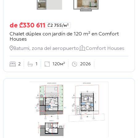
de
₾
330 611
₾
2 755
/м²
Chalet dúplex con jardín de 120 m² en
Comfort
Houses
Batumi, zona del aeropuerto
Comfort Houses
2
1
120м²
2026