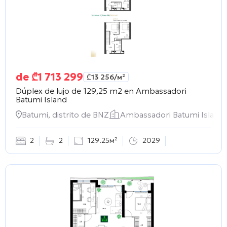
de
₾
1 713 299
₾
13 256
/м²
Dúplex de lujo de 129,25 m2 en
Ambassadori
Batumi Island
Batumi, distrito de BNZ
Ambassadori Batumi Island
2
2
129.25м²
2029