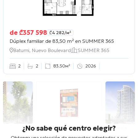
de
₾
357 598
₾
4 282
/м²
Dúplex familiar de 83,50 m² en
SUMMER 365
Batumi, Nuevo Boulevard
SUMMER 365
2
2
83.50м²
2026
¿No sabe qué centro elegir?
Obtenga una selección de proyectos adaptados a sus