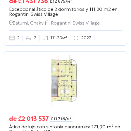
de
₾
1 431 736
₾
12 875
/м²
Excepcional ático de 2 dormitorios y 111,20 m2 en
Rogantini Swiss Village
Batumi, Chakvi
Rogantini Swiss Village
2
2
111.20м²
2027
de
₾
2 013 537
₾
11 716
/м²
Ático de lujo con sinfonia panorámica 171,90 m² en