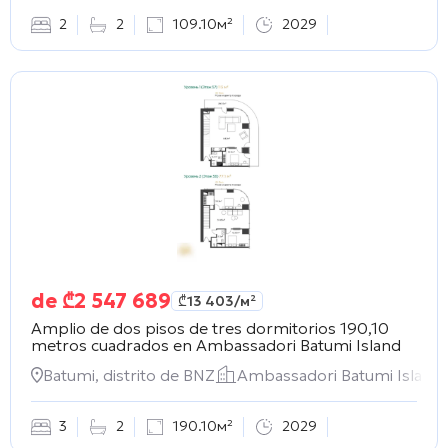
2
2
109.10м²
2029
de
₾
2 547 689
₾
13 403
/м²
Amplio de dos pisos de tres dormitorios 190,10
metros cuadrados en
Ambassadori Batumi Island
Batumi, distrito de BNZ
Ambassadori Batumi Island
3
2
190.10м²
2029