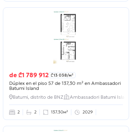
de
₾
1 789 912
₾
13 038
/м²
Dúplex en el piso 57 de 137,30 m² en
Ambassadori
Batumi Island
Batumi, distrito de BNZ
Ambassadori Batumi Island
2
2
137.30м²
2029