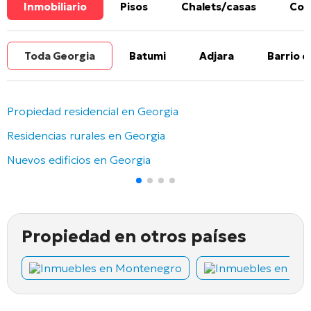
Inmobiliario
Pisos
Chalets/casas
Com
Toda Georgia
Batumi
Adjara
Barrio d
Propiedad residencial en Georgia
Residencias rurales en Georgia
Nuevos edificios en Georgia
Propiedad en otros países
Inmuebles en Montenegro
Inmuebles en Chi