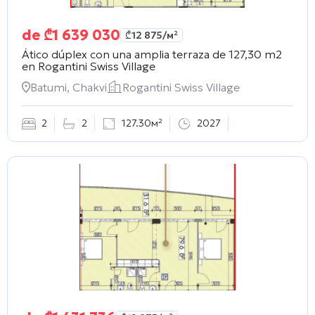
de
₾
1 639 030
₾
12 875
/м²
Ático dúplex con una amplia terraza de 127,30 m2
en
Rogantini Swiss Village
Batumi, Chakvi
Rogantini Swiss Village
2
2
127.30м²
2027