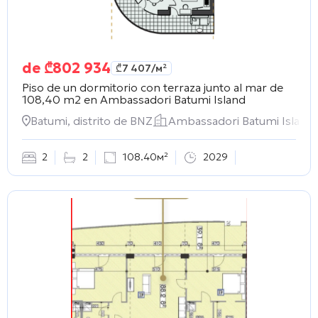
de
₾
802 934
₾
7 407
/м²
Piso de un dormitorio con terraza junto al mar de
108,40 m2 en
Ambassadori Batumi Island
Batumi, distrito de BNZ
Ambassadori Batumi Island
2
2
108.40м²
2029