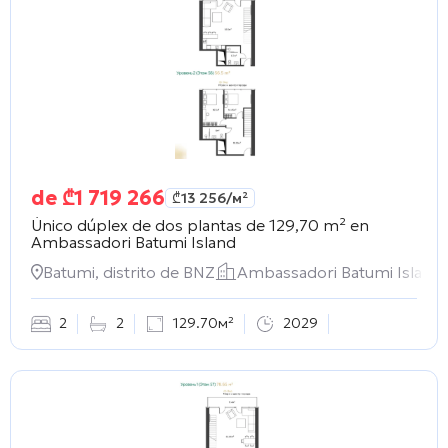
de
₾
1 719 266
₾
13 256
/м²
Único dúplex de dos plantas de 129,70 m² en
Ambassadori Batumi Island
Batumi, distrito de BNZ
Ambassadori Batumi Island
2
2
129.70м²
2029