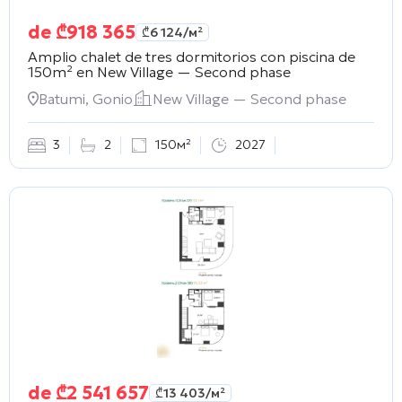
de
₾
918 365
₾
6 124
/м²
Amplio chalet de tres dormitorios con piscina de
150m² en
New Village — Second phase
Batumi, Gonio
New Village — Second phase
3
2
150м²
2027
de
₾
2 541 657
₾
13 403
/м²