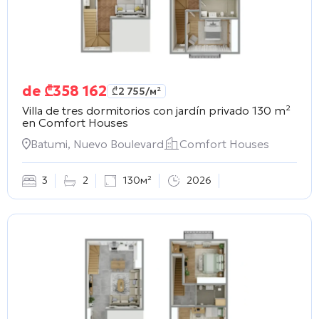
de
₾
358 162
₾
2 755
/м²
Villa de tres dormitorios con jardín privado 130 m²
en
Comfort Houses
Batumi, Nuevo Boulevard
Comfort Houses
3
2
130м²
2026