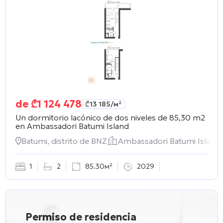
de
₾
1 124 478
₾
13 185
/м²
Un dormitorio lacónico de dos niveles de 85,30 m2
en
Ambassadori Batumi Island
Batumi, distrito de BNZ
Ambassadori Batumi Island
1
2
85.30м²
2029
Permiso de residencia