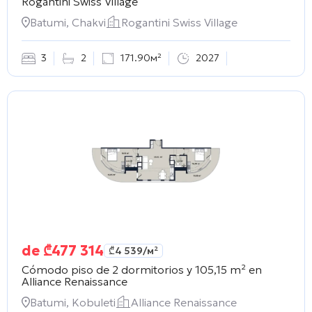
Rogantini Swiss Village
Batumi, Chakvi
Rogantini Swiss Village
3
2
171.90м²
2027
de
₾
477 314
₾
4 539
/м²
Cómodo piso de 2 dormitorios y 105,15 m² en
Alliance Renaissance
Batumi, Kobuleti
Alliance Renaissance