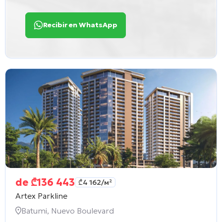
Recibir en WhatsApp
de
₾
136 443
₾
4 162
/м²
Artex Parkline
Batumi, Nuevo Boulevard