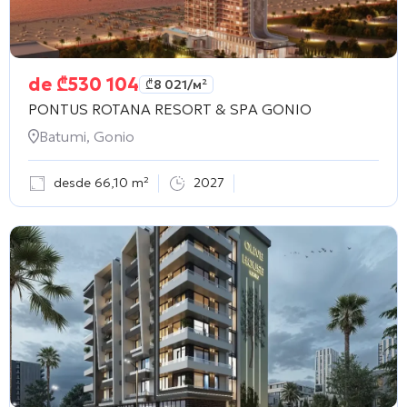
de
₾
530 104
₾
8 021
/м²
PONTUS ROTANA RESORT & SPA GONIO
Batumi, Gonio
desde 66,10 m²
2027