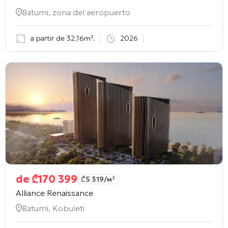
Batumi, zona del aeropuerto
a partir de 32,16m².
2026
de
₾
170 399
₾
5 319
/м²
Alliance Renaissance
Batumi, Kobuleti