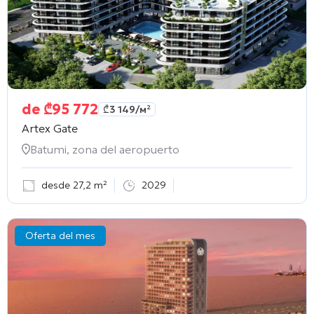
de
₾
95 772
₾
3 149
/м²
Artex Gate
Batumi, zona del aeropuerto
desde 27,2 m²
2029
Oferta del mes