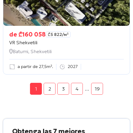
de
₾
160 058
₾
5 822
/м²
VR Shekvetili
Batumi, Shekvetili
a partir de 27,5m².
2027
1
2
3
4
…
19
Obtenga las 7 mejores