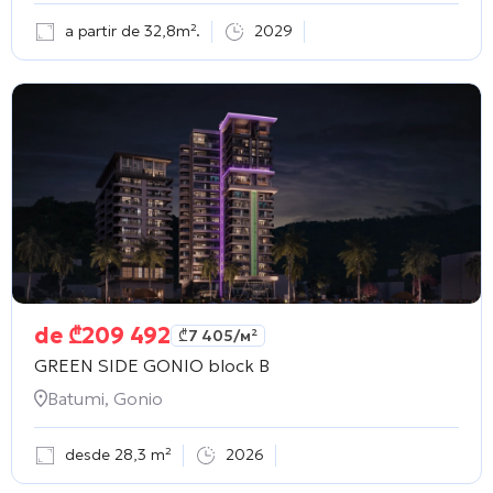
a partir de 32,8m².
2029
de
₾
209 492
₾
7 405
/м²
GREEN SIDE GONIO block B
Batumi, Gonio
desde 28,3 m²
2026