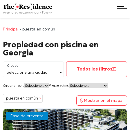
Principal
-
puesta en común
Propiedad con piscina en
Georgia
Ciudad
Todos los filtros
Seleccione una ciudad
Preparación:
Ordenar por:
puesta en común
×
Mostrar en el mapa
Fase de preventa