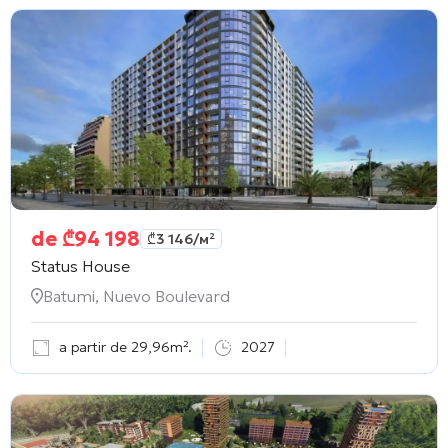
de
₾
94 198
₾
3 146
/м²
Status House
Batumi, Nuevo Boulevard
a partir de 29,96m².
2027