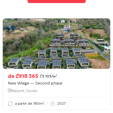
de
₾
918 365
₾
5 103
/м²
New Village — Second phase
Batumi, Gonio
a partir de 180m².
2027