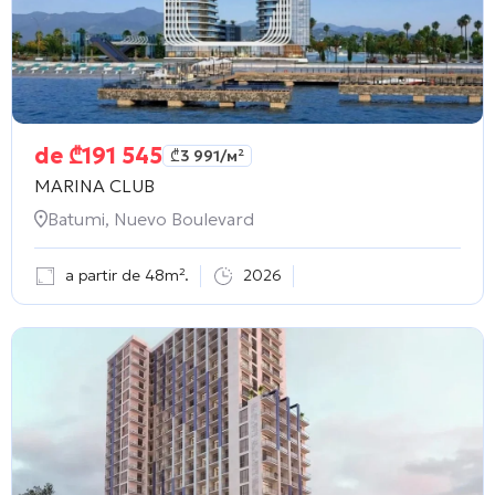
de
₾
191 545
₾
3 991
/м²
MARINA CLUB
Batumi, Nuevo Boulevard
a partir de 48m².
2026