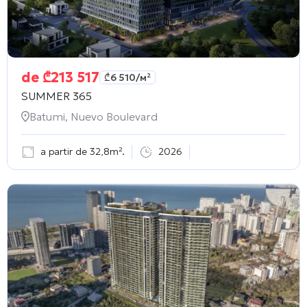
de
₾
213 517
₾
6 510
/м²
SUMMER 365
Batumi, Nuevo Boulevard
a partir de 32,8m².
2026