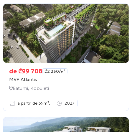
de
₾
99 708
₾
2 230
/м²
MVP Atlantis
Batumi, Kobuleti
a partir de 39m².
2027