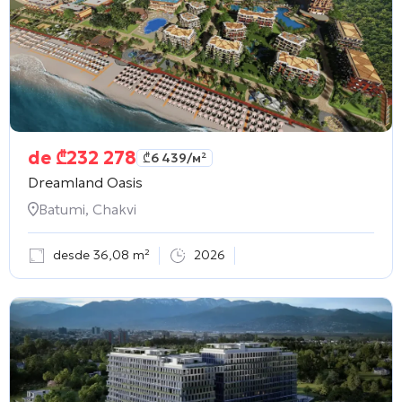
de
₾
232 278
₾
6 439
/м²
Dreamland Oasis
Batumi, Chakvi
desde 36,08 m²
2026