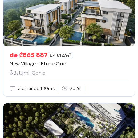
de
₾
865 887
₾
4 812
/м²
New Village – Phase One
Batumi, Gonio
a partir de 180m².
2026