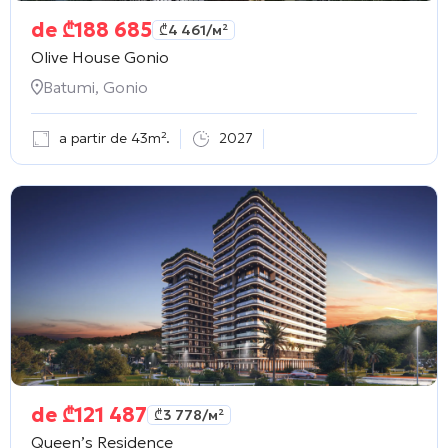
de
₾
188 685
₾
4 461
/м²
Olive House Gonio
Batumi, Gonio
a partir de 43m².
2027
de
₾
121 487
₾
3 778
/м²
Queen’s Residence