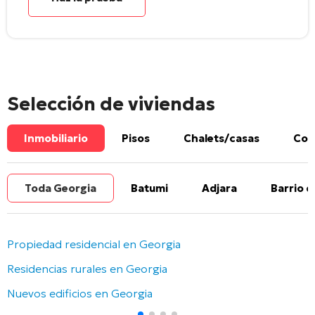
Selección de viviendas
Inmobiliario
Pisos
Chalets/casas
Com
Toda Georgia
Batumi
Adjara
Barrio d
Propiedad residencial en Georgia
Residencias rurales en Georgia
Nuevos edificios en Georgia