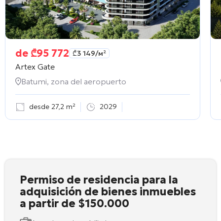
de
₾
95 772
₾
3 149
/м²
Artex Gate
Batumi, zona del aeropuerto
desde 27,2 m²
2029
Permiso de residencia para la
adquisición de bienes inmuebles
a partir de $150.000