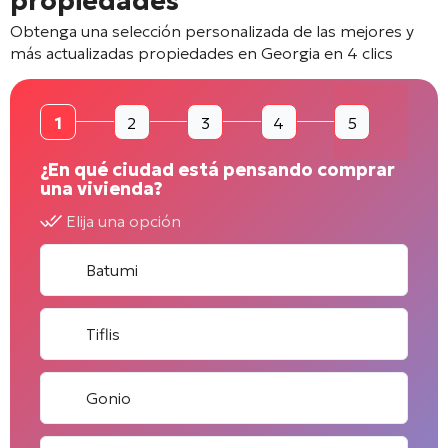
propiedades
Obtenga una selección personalizada de las mejores y
más actualizadas propiedades en Georgia en 4 clics
1
2
3
4
5
¿En qué ciudad está pensando comprar
una vivienda?
Elija una opción
Batumi
Tiflis
Gonio