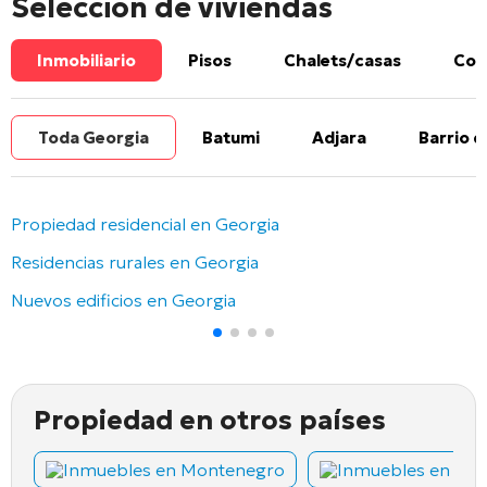
Selección de viviendas
Inmobiliario
Pisos
Chalets/casas
Com
Toda Georgia
Batumi
Adjara
Barrio d
Propiedad residencial en Georgia
Residencias rurales en Georgia
Nuevos edificios en Georgia
Propiedad en otros países
Inmuebles en Montenegro
Inmuebles en Chi