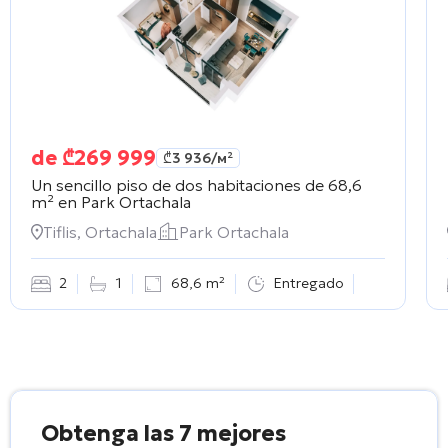
de
₾
269 999
₾
3 936
/м²
Un sencillo piso de dos habitaciones de 68,6
m² en
Park Ortachala
Tiflis, Ortachala
Park Ortachala
2
1
68,6 m²
Entregado
Obtenga las 7 mejores