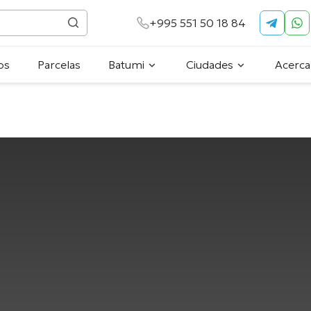
+995 551 50 18 84
os
Parcelas
Batumi
Ciudades
Acerca