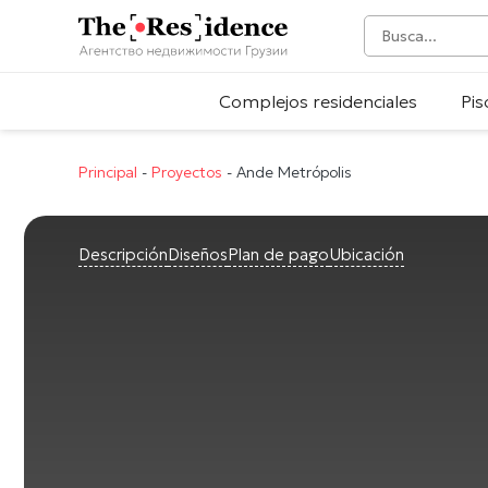
Complejos residenciales
Pis
Principal
-
Proyectos
-
Ande Metrópolis
Descripción
Diseños
Plan de pago
Ubicación