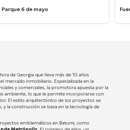
Parque 6 de mayo
Fue
tora de Georgia que lleva más de 10 años
l mercado inmobiliario. Especializada en la
iales y comerciales, la promotora apuesta por la
edio ambiente, lo que le permite incorporarse con
ctor. El estilo arquitectónico de los proyectos se
n, y la construcción se basa en la tecnología de
s proyectos emblemáticos en Batumi, como
nde Metrópolis
. El primero de ellos, un