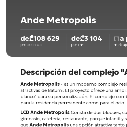
Ande Metropolis
de
₾
108 629
de
₾
3 104
a 
precio inicial
por m²
metraj
Descripción del complejo 
Ande Metropolis
- es un moderno complejo reside
atractivas de Batumi. El proyecto ofrece una ampl
blanco" para su personalización. El complejo comb
para la residencia permanente como para el ocio.
LCD
Ande Metropolis
Consta de dos bloques, cons
gimnasio, cafetería, restaurante, parque infantil y
que
Ande Metropolis
una opción atractiva tanto p