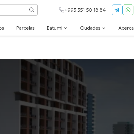
+995 551 50 18 84
os
Parcelas
Batumi
Ciudades
Acerca