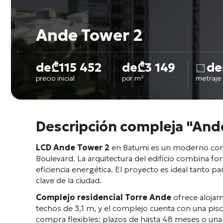
Ande Tower 2
de
₾
115 452
de
₾
3 149
de
precio inicial
por m²
metraje
Descripción compleja "And
LCD Ande Tower 2
en Batumi es un moderno compl
Boulevard. La arquitectura del edificio combina f
eficiencia energética. El proyecto es ideal tanto pa
clave de la ciudad.
Complejo residencial Torre Ande
ofrece alojam
techos de 3,1 m, y el complejo cuenta con una pisc
compra flexibles: plazos de hasta 48 meses o una