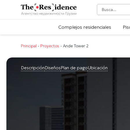
Complejos residenciales
Pis
Principal
-
Proyectos
-
Ande Tower 2
Descripción
Diseños
Plan de pago
Ubicación