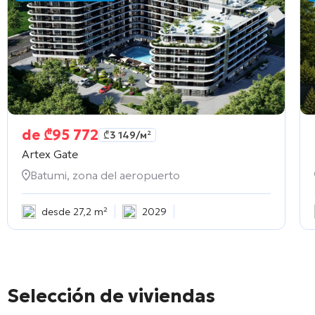
de
₾
95 772
₾
3 149
/м²
Artex Gate
Batumi, zona del aeropuerto
desde 27,2 m²
2029
Selección de viviendas