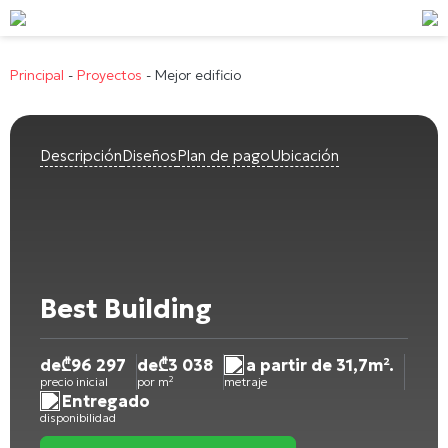
Principal
-
Proyectos
-
Mejor edificio
Descripción
Diseños
Plan de pago
Ubicación
Best Building
de
₾
96 297
de
₾
3 038
a partir de 31,7m².
precio inicial
por m²
metraje
Entregado
disponibilidad