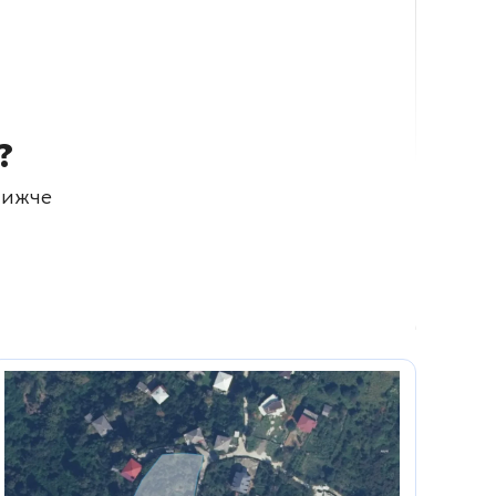
?
нижче