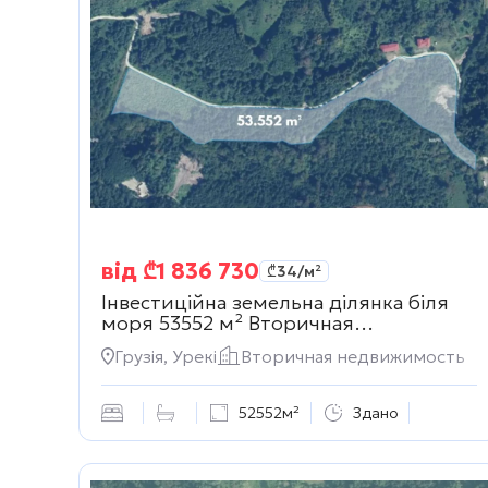
від
₾
1 836 730
₾
34
/м²
Інвестиційна земельна ділянка біля
моря 53552 м²
Вторичная
недвижимость
Грузія, Урекі
Вторичная недвижимость
52552м²
Здано