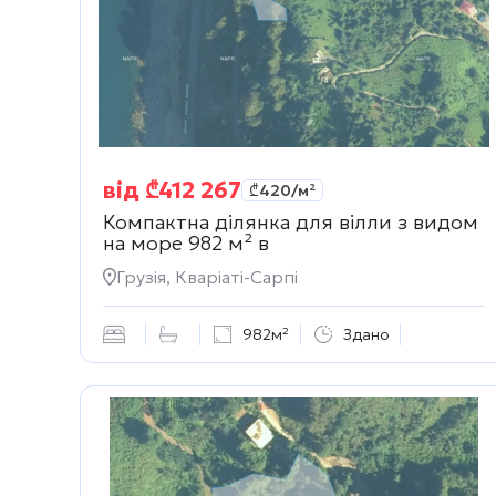
від
₾
412 267
₾
420
/м²
Компактна ділянка для вілли з видом
на море 982 м² в
Грузія, Кваріаті-Сарпі
982м²
Здано