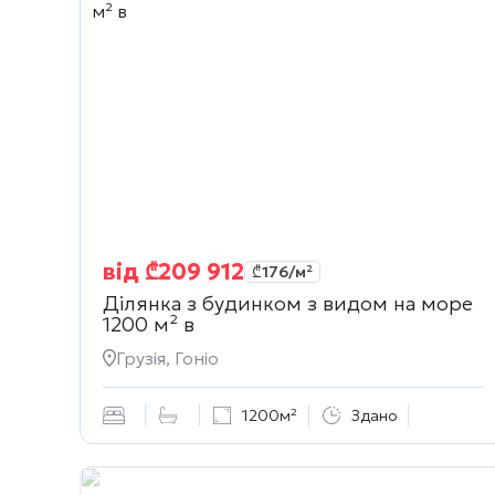
від
₾
209 912
₾
176
/м²
Ділянка з будинком з видом на море
1200 м² в
Грузія, Гоніо
1200м²
Здано