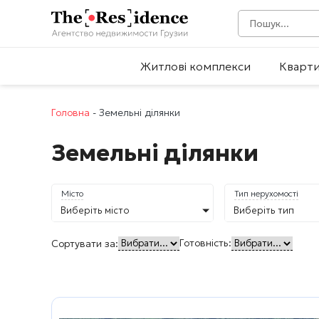
Житлові комплекси
Кварт
Головна
-
Земельні ділянки
Земельні ділянки
Місто
Тип нерухомості
Виберіть місто
Виберіть тип
Готовність:
Сортувати за: