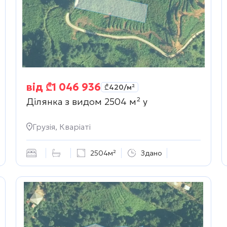
від
₾
1 046 936
₾
420
/м²
Ділянка з видом 2504 м² у
Грузія, Кваріаті
2504м²
Здано