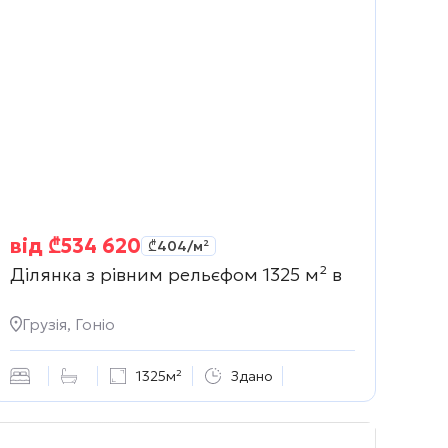
від
₾
534 620
₾
404
/м²
Ділянка з рівним рельєфом 1325 м² в
Грузія, Гоніо
1325м²
Здано