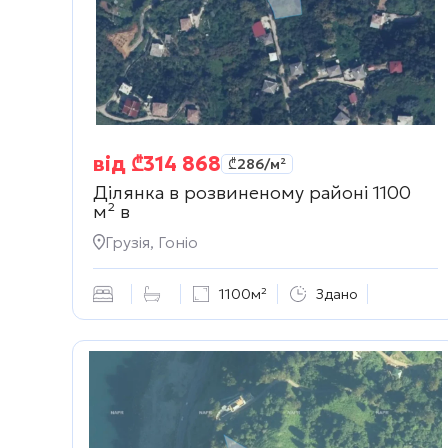
від
₾
314 868
₾
286
/м²
Ділянка в розвиненому районі 1100
м² в
Грузія, Гоніо
1100м²
Здано