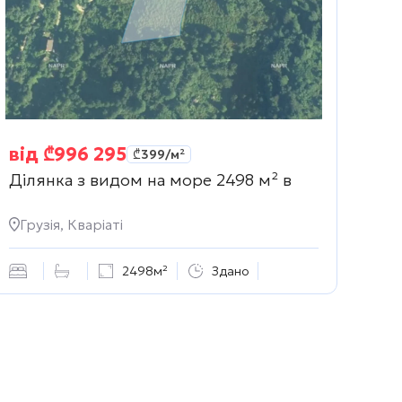
від
₾
996 295
₾
399
/м²
Ділянка з видом на море 2498 м² в
Грузія, Кваріаті
2498м²
Здано