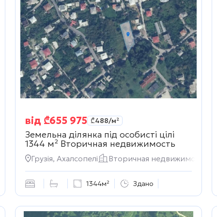
від
₾
655 975
₾
488
/м²
Земельна ділянка під особисті цілі
1344 м²
Вторичная недвижимость
Грузія, Ахалсопелі
Вторичная недвижимость
1344м²
Здано