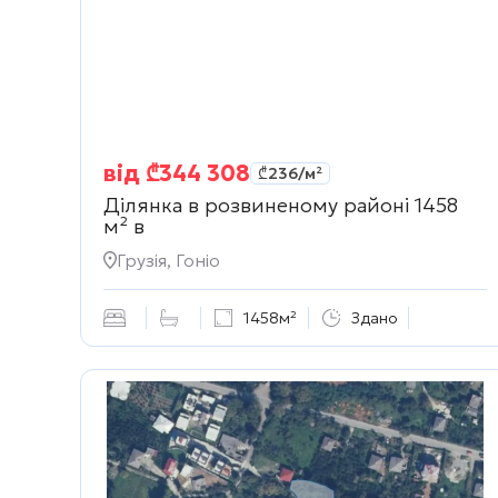
від
₾
344 308
₾
236
/м²
Ділянка в розвиненому районі 1458
м² в
Грузія, Гоніо
1458м²
Здано