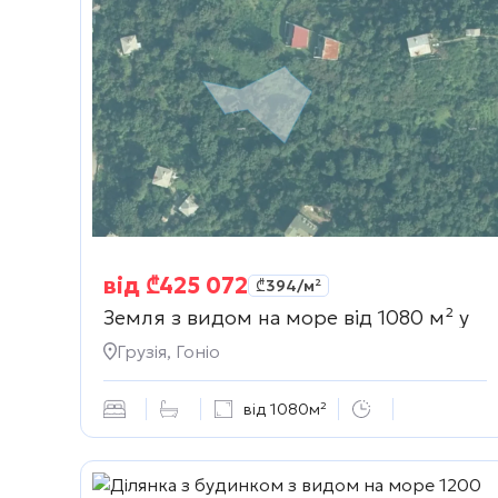
від
₾
425 072
₾
394
/м²
Земля з видом на море від 1080 м² у
Грузія, Гоніо
від 1080м²