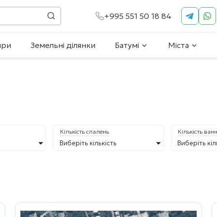
+995 551 50 18 84
ири
Земельні ділянки
Батумі
Міста
Кількість спалень
Кількість ван
Виберіть кількість
Виберіть кіл