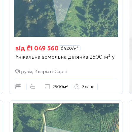
від
₾
1 049 560
₾
420
/м²
Унікальна земельна ділянка 2500 м² у
Грузія, Кваріаті-Сарпі
2500м²
Здано