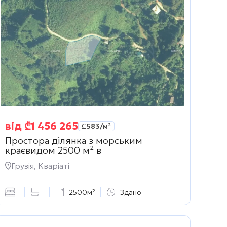
від
₾
1 456 265
₾
583
/м²
Простора ділянка з морським
краєвидом 2500 м² в
Грузія, Кваріаті
2500м²
Здано