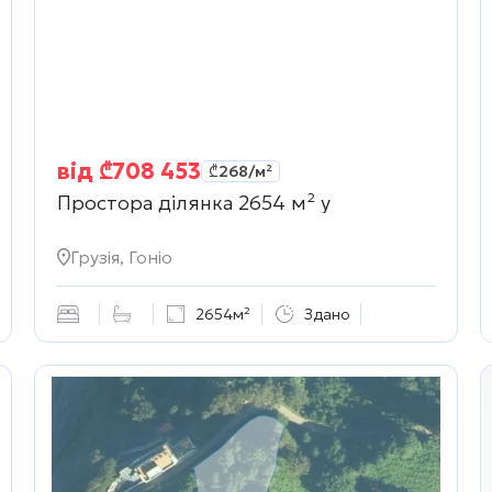
від
₾
708 453
₾
268
/м²
Простора ділянка 2654 м² у
Грузія, Гоніо
2654м²
Здано