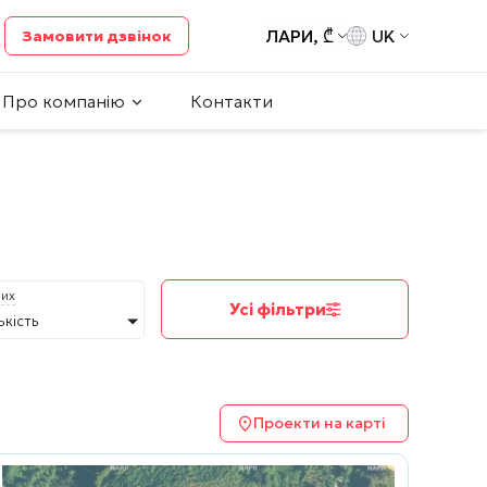
ЛАРИ, ₾
UK
Замовити дзвінок
Про компанію
Контакти
них
Усі фільтри
ькість
Проекти на карті