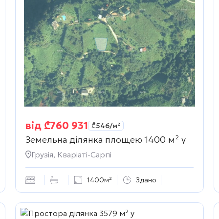
від
₾
760 931
₾
546
/м²
Земельна ділянка площею 1400 м² у
Грузія, Кваріаті-Сарпі
1400м²
Здано