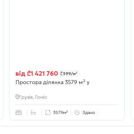
від
₾
1 421 760
₾
399
/м²
Простора ділянка 3579 м² у
Грузія, Гоніо
3579м²
Здано