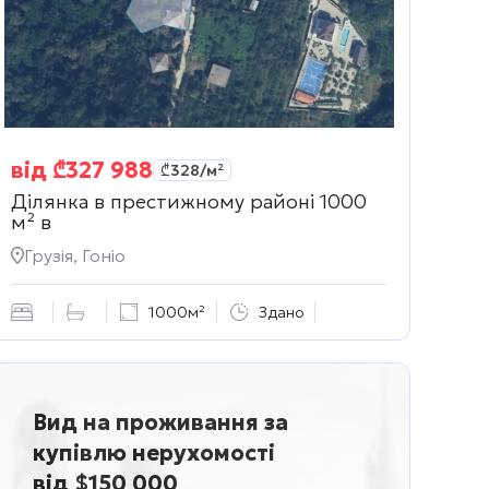
від
₾
327 988
₾
328
/м²
Ділянка в престижному районі 1000
м² в
Грузія, Гоніо
1000м²
Здано
Вид на проживання за
купівлю нерухомості
від $150 000