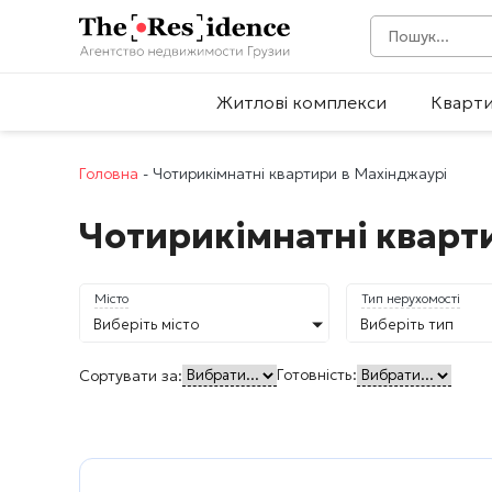
Житлові комплекси
Кварт
Головна
-
Чотирикімнатні квартири в Махінджаурі
Чотирикімнатні кварт
Місто
Тип нерухомості
Виберіть місто
Виберіть тип
Готовність:
Сортувати за: