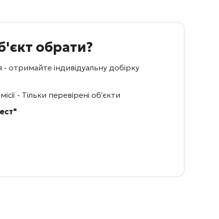
б'єкт обрати?
я - отримайте індивідуальну добірку
ісії - Тільки перевірені об'єкти
ест"