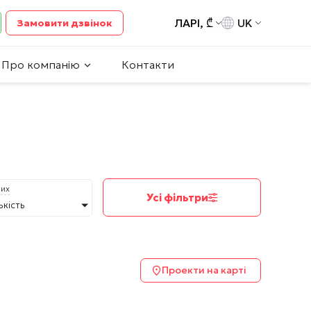
ЛАРІ, ₾
UK
Замовити дзвінок
Про компанію
Контакти
них
Усі фільтри
ькість
Проекти на карті