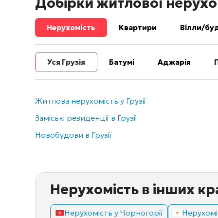
Добірки житлової нерухо
Нерухомість
Квартири
Вілли/бу
Уся Грузія
Батумі
Аджарія
Житлова нерухомість у Грузії
Заміські резиденції в Грузії
Новобудови в Грузії
Нерухомість в інших кр
Нерухомість у Чорногорії
Нерухоміс