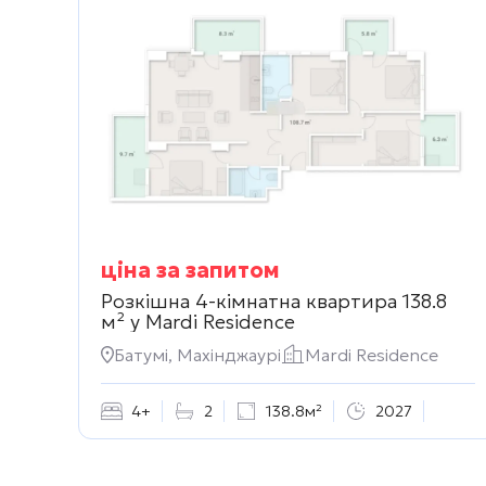
ціна за запитом
Розкішна 4-кімнатна квартира 138.8
м² у
Mardi Residence
Батумі, Махінджаурі
Mardi Residence
4+
2
138.8м²
2027