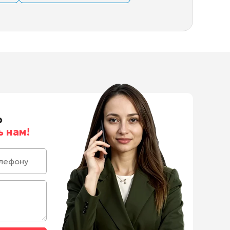
о
 нам!