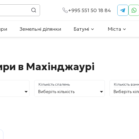
+995 551 50 18 84
ири
Земельні ділянки
Батумі
Міста
ири в Махінджаурі
Кількість спалень
Кількість ван
Виберіть кількість
Виберіть кіл