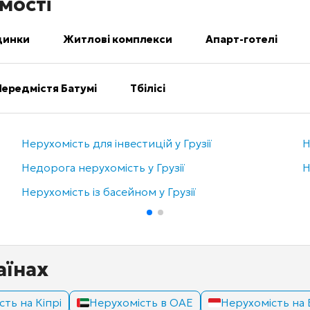
мості
динки
Житлові комплекси
Апарт-готелі
Передмістя Батумі
Тбілісі
Нерухомість для інвестицій у Грузії
Н
Недорога нерухомість у Грузії
Н
Нерухомість із басейном у Грузії
аїнах
ть на Кіпрі
Нерухомість в ОАЕ
Нерухомість на 