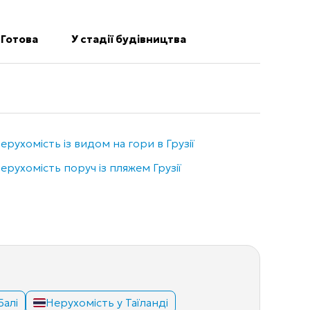
Готова
У стадії будівництва
ерухомість із видом на гори в Грузії
Нерухо
ерухомість поруч із пляжем Грузії
Елітна
Балі
Нерухомість у Таїланді