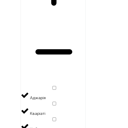
Аджарія
Кваріаті