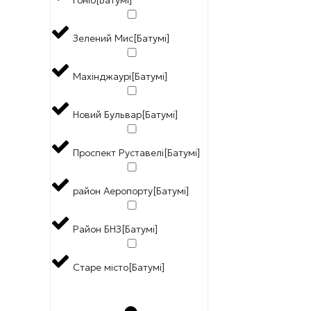
Гоніо[Батумі]
Зелений Мис[Батумі]
Махінджаурі[Батумі]
Новий Бульвар[Батумі]
Проспект Руставелі[Батумі]
район Аеропорту[Батумі]
Район БНЗ[Батумі]
Старе місто[Батумі]