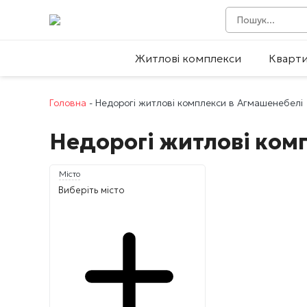
Житлові комплекси
Кварт
Головна
-
Недорогі житлові комплекси в Агмашенебелі
Недорогі житлові ком
Місто
Виберіть місто