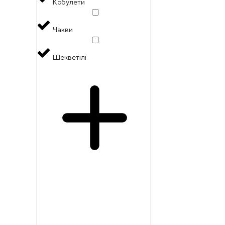
Кобулети
Чакви
Шекветілі