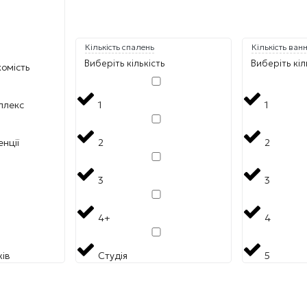
Кількість спалень
Кількість ван
Виберіть кількість
Виберіть кіл
омість
плекс
1
1
енції
2
2
3
3
4+
4
ів
Студія
5