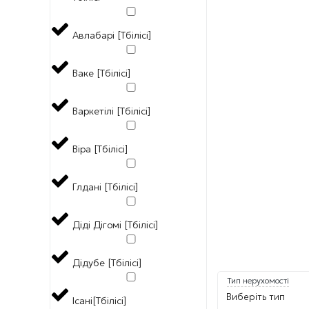
Авлабарі [Тбілісі]
Ваке [Тбілісі]
Варкетілі [Тбілісі]
Віра [Тбілісі]
Глдані [Тбілісі]
Діді Дігомі [Тбілісі]
Дідубе [Тбілісі]
Тип нерухомості
Виберіть тип
Ісані[Тбілісі]