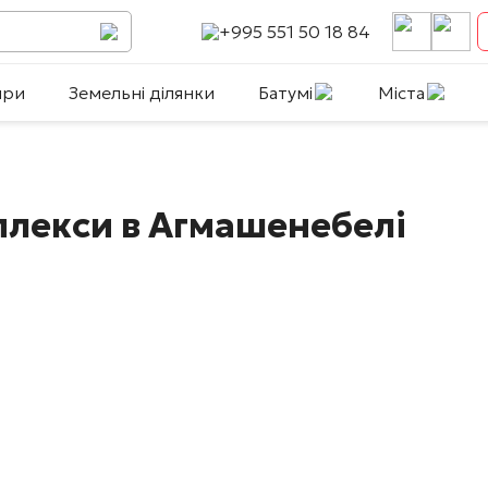
+995 551 50 18 84
ири
Земельні ділянки
Батумі
Міста
плекси в Агмашенебелі