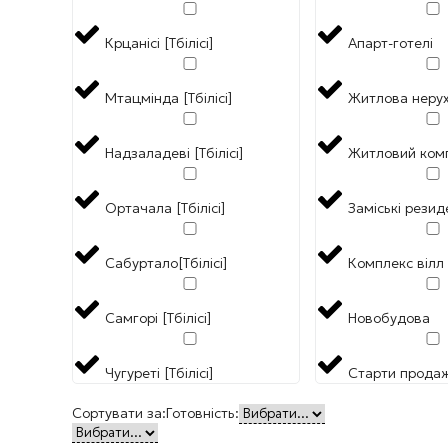
Крцанісі [Тбілісі]
Апарт-готелі
Мтацмінда [Тбілісі]
Житлова нерух
Надзаладеві [Тбілісі]
Житловий ком
Ортачала [Тбілісі]
Заміські резид
Сабуртало[Тбілісі]
Комплекс вілл
Самгорі [Тбілісі]
Новобудова
Чугуреті [Тбілісі]
Старти продаж
Сортувати за:
Готовність: