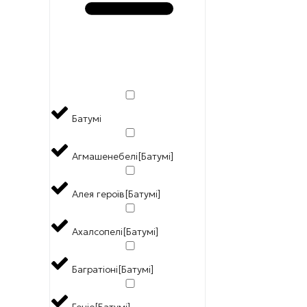
Батумі
Агмашенебелі[Батумі]
Алея героїв[Батумі]
Ахалсопелі[Батумі]
Багратіоні[Батумі]