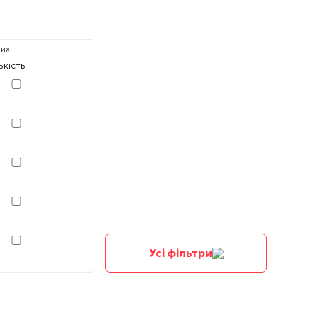
них
ькість
Усі фільтри