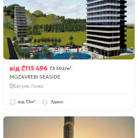
від
₾
115 496
₾
3 502
/м²
MGZAVREBI SEASIDE
Батумі, Гоніо
від 33м²
Здано