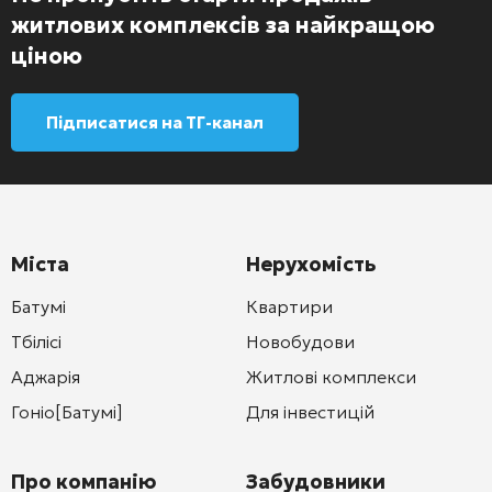
житлових комплексів за найкращою
ціною
Підписатися на ТГ-канал
Міста
Нерухомість
Батумі
Квартири
Тбілісі
Новобудови
Аджарія
Житлові комплекси
Гоніо[Батумі]
Для інвестицій
Про компанію
Забудовники