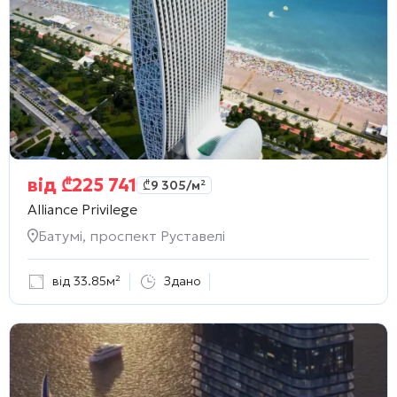
від
₾
225 741
₾
9 305
/м²
Alliance Privilege
Батумі, проспект Руставелі
від 33.85м²
Здано