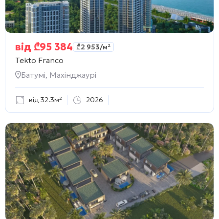
від
₾
95 384
₾
2 953
/м²
Tekto Franco
Батумі, Махінджаурі
від 32.3м²
2026