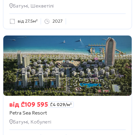
Батумі, Шекветілі
від 27.5м²
2027
від
₾
109 595
₾
4 029
/м²
Petra Sea Resort
Батумі, Кобулеті