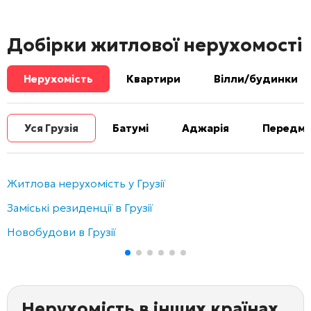
Добірки житлової нерухомості
Нерухомість
Квартири
Вілли/будинки
Уся Грузія
Батумі
Аджарія
Передміс
Житлова нерухомість у Грузії
Заміські резиденції в Грузії
Новобудови в Грузії
Нерухомість в інших країнах