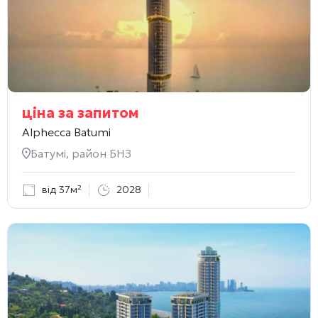
ціна за запитом
Alphecca Batumi
Батумі, район БНЗ
від 37м²
2028