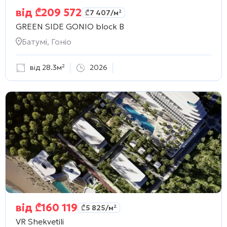
від
₾
209 572
₾
7 407
/м²
GREEN SIDE GONIO block B
Батумі, Гоніо
від 28.3м²
2026
від
₾
160 119
₾
5 825
/м²
VR Shekvetili