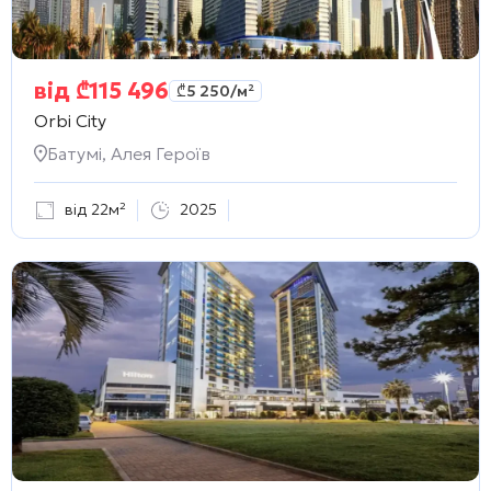
від
₾
115 496
₾
5 250
/м²
Orbi City
Батумі, Алея Героїв
від 22м²
2025