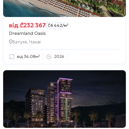
від
₾
232 367
₾
6 442
/м²
Dreamland Oasis
Батумі, Чакві
від 36.08м²
2026