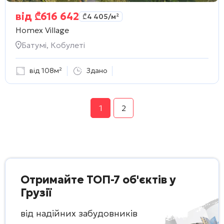
від
₾
616 642
₾
4 405
/м²
Homex Village
Батумі, Кобулеті
від 108м²
Здано
1
2
Отримайте ТОП-7 об'єктів у
Грузії
від надійних забудовників