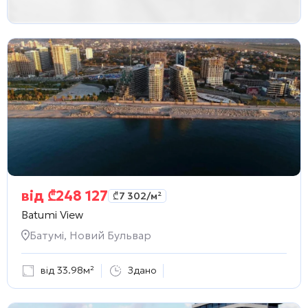
від
₾
248 127
₾
7 302
/м²
Batumi View
Батумі, Новий Бульвар
від 33.98м²
Здано