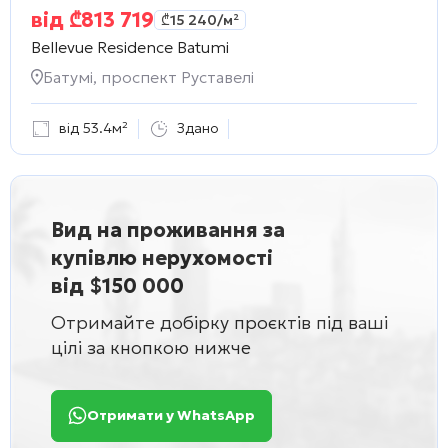
від
₾
813 719
₾
15 240
/м²
Bellevue Residence Batumi
Батумі, проспект Руставелі
від 53.4м²
Здано
Вид на проживання за
купівлю нерухомості
від $150 000
Отримайте добірку проєктів під ваші
цілі за кнопкою нижче
Отримати у WhatsApp