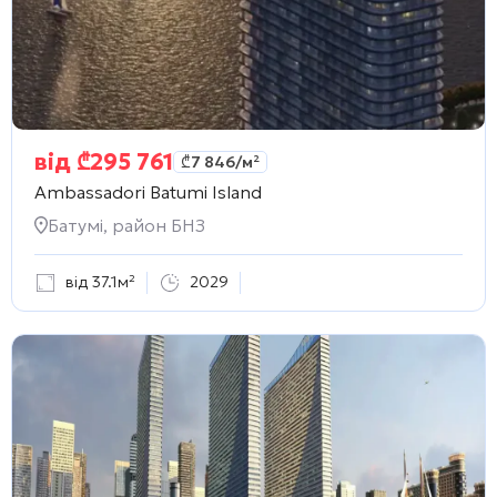
від
₾
295 761
₾
7 846
/м²
Ambassadori Batumi Island
Батумі, район БНЗ
від 37.1м²
2029