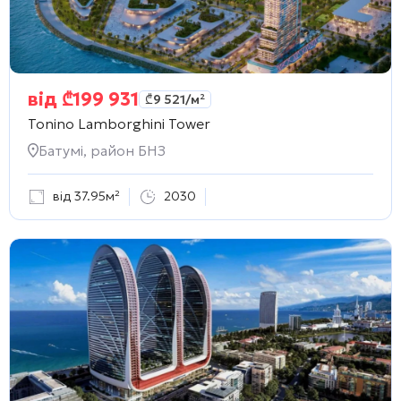
від
₾
199 931
₾
9 521
/м²
Tonino Lamborghini Tower
Батумі, район БНЗ
від 37.95м²
2030