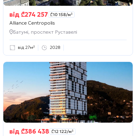
від
₾
274 257
₾
10 158
/м²
Alliance Centropolis
Батумі, проспект Руставелі
від 27м²
2028
від
₾
386 438
₾
12 122
/м²