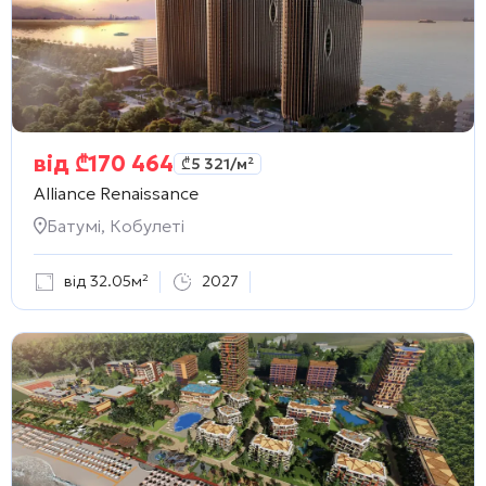
від
₾
170 464
₾
5 321
/м²
Alliance Renaissance
Батумі, Кобулеті
від 32.05м²
2027