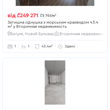
від
₾
249 271
₾
5 741
/м²
Затишна однушка з морським краєвидом 43.4
м² у
Вторичная недвижимость
Батумі, Новий Бульвар
Вторичная недвижимость
1
1
43.4м²
Здано