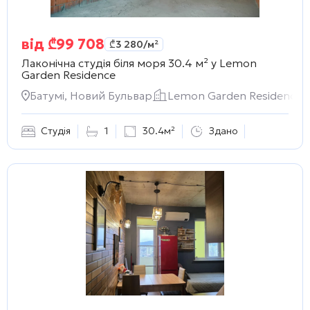
від
₾
99 708
₾
3 280
/м²
Лаконічна студія біля моря 30.4 м² у
Lemon
Garden Residence
Батумі, Новий Бульвар
Lemon Garden Residence
Студія
1
30.4м²
Здано