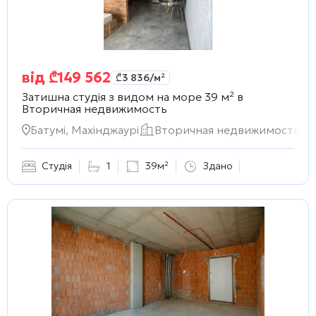
від
₾
149 562
₾
3 836
/м²
Затишна студія з видом на море 39 м² в
Вторичная недвижимость
Батумі, Махінджаурі
Вторичная недвижимость
Студія
1
39м²
Здано