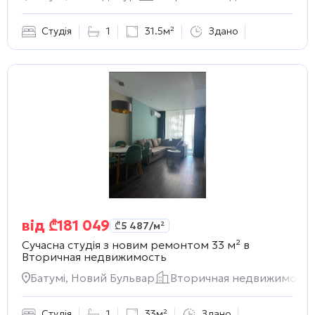
Студія
1
31.5м²
Здано
від
₾
181 049
₾
5 487
/м²
Сучасна студія з новим ремонтом 33 м² в
Вторичная недвижимость
Батумі, Новий Бульвар
Вторичная недвижимость
Студія
1
33м²
Здано