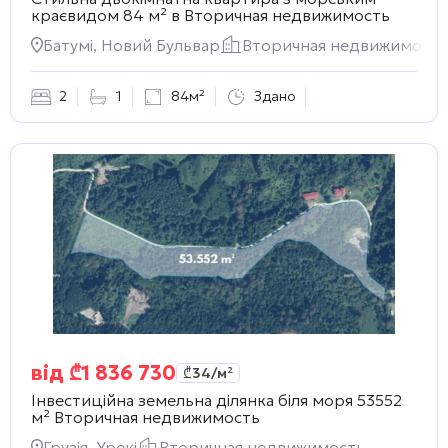
краєвидом 84 м² в
Вторичная недвижимость
Батумі, Новий Бульвар
Вторичная недвижимость
2
1
84м²
Здано
від
₾
1 836 730
₾
34
/м²
Інвестиційна земельна ділянка біля моря 53552
м²
Вторичная недвижимость
Грузія, Урекі
Вторичная недвижимость