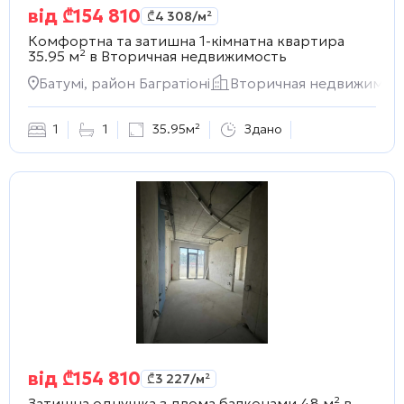
від
₾
154 810
₾
4 308
/м²
Комфортна та затишна 1-кімнатна квартира
35.95 м² в
Вторичная недвижимость
Батумі, район Багратіоні
Вторичная недвижимос
1
1
35.95м²
Здано
від
₾
154 810
₾
3 227
/м²
Затишна однушка з двома балконами 48 м² в