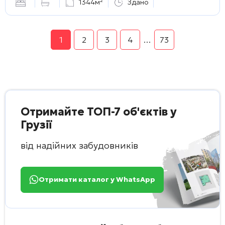
1344м²
Здано
1
2
3
4
…
73
Отримайте ТОП-7 об'єктів у
Грузії
від надійних забудовників
Отримати каталог у WhatsApp