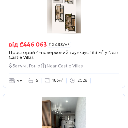
від
₾
446 063
₾
2 438
/м²
Просторий 4-поверховий таунхаус 183 м² у
Near
Castle Villas
Батумі, Гоніо
Near Castle Villas
4+
5
183м²
2028