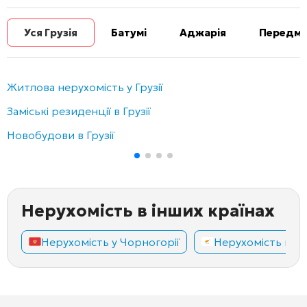
Уся Грузія
Батумі
Аджарія
Передміс
Житлова нерухомість у Грузії
Заміські резиденції в Грузії
Новобудови в Грузії
Нерухомість в інших країнах
Нерухомість у Чорногорії
Нерухомість на К