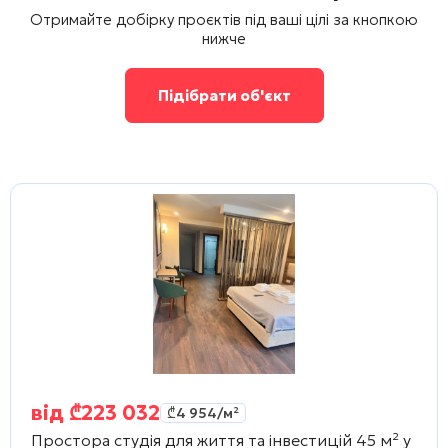
Отримайте добірку проєктів під ваші цілі за кнопкою
нижче
Підібрати об'єкт
від
₾
223 032
₾
4 954
/м²
Простора студія для життя та інвестицій 45 м² у