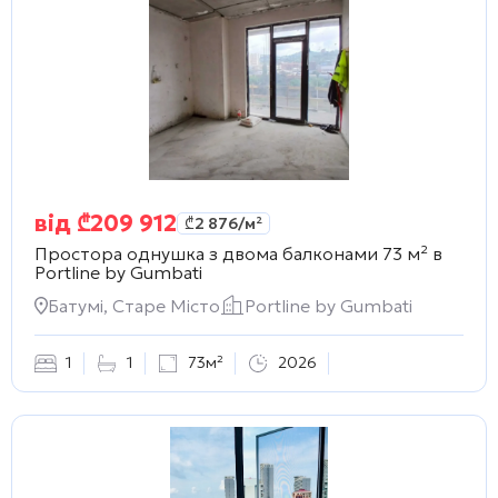
від
₾
209 912
₾
2 876
/м²
Простора однушка з двома балконами 73 м² в
Portline by Gumbati
Батумі, Старе Місто
Portline by Gumbati
1
1
73м²
2026