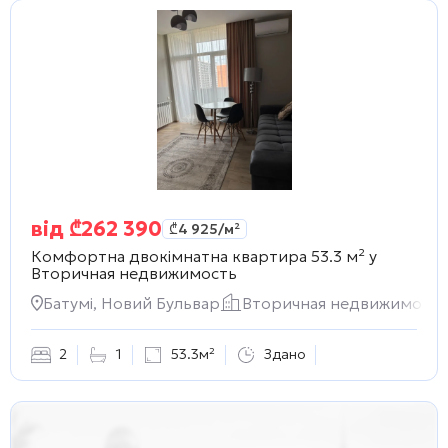
від
₾
262 390
₾
4 925
/м²
Комфортна двокімнатна квартира 53.3 м² у
Вторичная недвижимость
Батумі, Новий Бульвар
Вторичная недвижимость
2
1
53.3м²
Здано