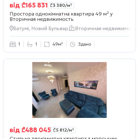
від
₾
165 831
₾
3 380
/м²
Простора однокімнатна квартира 49 м² у
Вторичная недвижимость
Батумі, Новий Бульвар
Вторичная недвижимость
1
1
49м²
Здано
від
₾
488 045
₾
5 812
/м²
Стильна двокімнатна квартира з морським