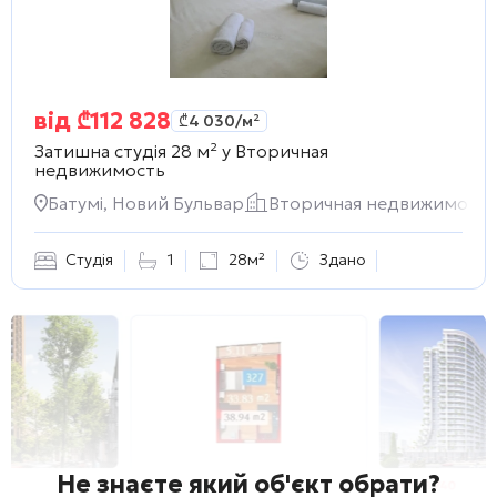
від
₾
112 828
₾
4 030
/м²
Затишна студія 28 м² у
Вторичная
недвижимость
Батумі, Новий Бульвар
Вторичная недвижимость
Студія
1
28м²
Здано
Не знаєте який об'єкт обрати?