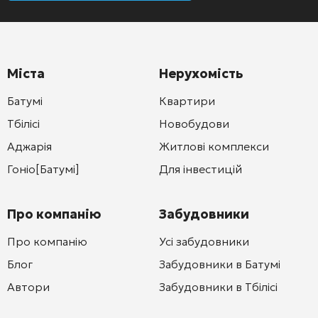
Міста
Нерухомість
Батумі
Квартири
Тбілісі
Новобудови
Аджарія
Житлові комплекси
Гоніо[Батумі]
Для інвестицій
Про компанію
Забудовники
Про компанію
Усі забудовники
Блог
Забудовники в Батумі
Автори
Забудовники в Тбілісі