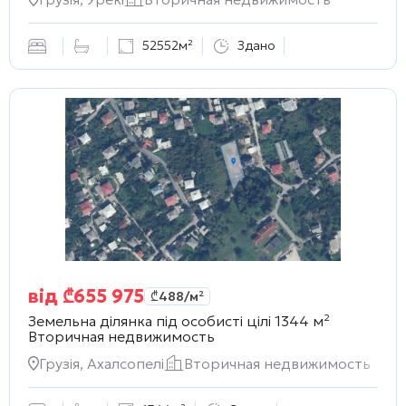
52552м²
Здано
від
₾
655 975
₾
488
/м²
Земельна ділянка під особисті цілі 1344 м²
Вторичная недвижимость
Грузія, Ахалсопелі
Вторичная недвижимость