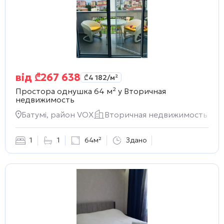
від
₾
267 638
₾
4 182
/м²
Простора однушка 64 м² у
Вторичная
недвижимость
Батумі, район VOX
Вторичная недвижимость
1
1
64м²
Здано