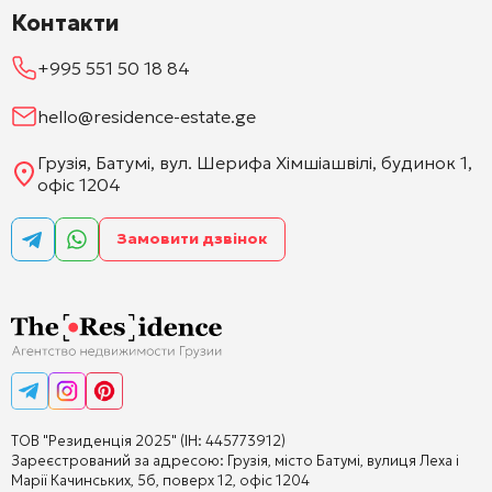
Контакти
+995 551 50 18 84
hello@residence-estate.ge
Грузія, Батумі, вул. Шерифа Хімшіашвілі, будинок 1,
офіс 1204
Замовити дзвінок
ТОВ "Резиденція 2025" (ІН: 445773912)
Зареєстрований за адресою: Грузія, місто Батумі, вулиця Леха і
Марії Качинських, 5б, поверх 12, офіс 1204