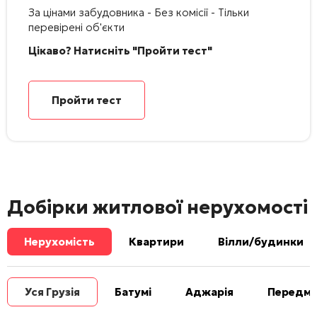
За цінами забудовника - Без комісії - Тільки
перевірені об'єкти
Цікаво? Натисніть "Пройти тест"
Пройти тест
Добірки житлової нерухомості
Нерухомість
Квартири
Вілли/будинки
Уся Грузія
Батумі
Аджарія
Передміс