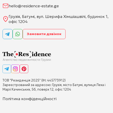
hello@residence-estate.ge
Грузія, Батумі, вул. Шерифа Хімшіашвілі, будинок 1,
офіс 1204
Замовити дзвінок
ТОВ "Резиденція 2025" (ІН: 445773912)
Зареєстрований за адресою: Грузія, місто Батумі, вулиця Леха і
Марії Качинських, 5б, поверх 12, офіс 1204
Політика конфіденційності