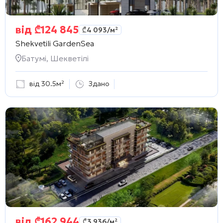
від
₾
124 845
₾
4 093
/м²
Shekvetili GardenSea
Батумі, Шекветілі
від 30.5м²
Здано
від
₾
162 944
₾
3 936
/м²