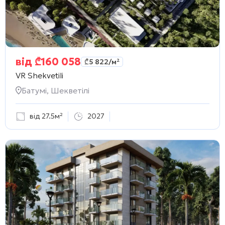
від
₾
160 058
₾
5 822
/м²
VR Shekvetili
Батумі, Шекветілі
від 27.5м²
2027