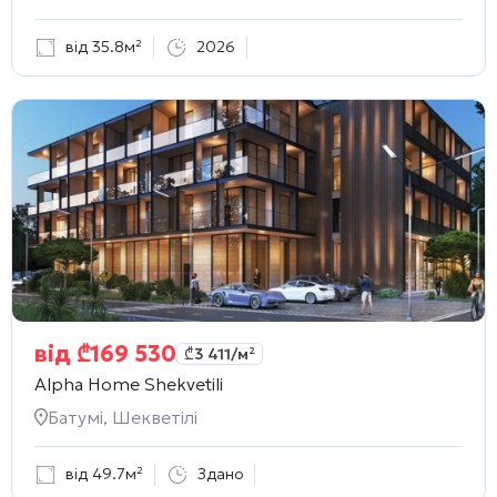
від 35.8м²
2026
від
₾
169 530
₾
3 411
/м²
Alpha Home Shekvetili
Батумі, Шекветілі
від 49.7м²
Здано