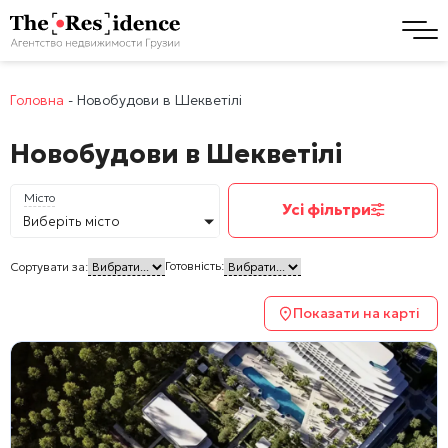
Головна
-
Новобудови в Шекветілі
Новобудови в Шекветілі
Місто
Усі фільтри
Виберіть місто
Готовність:
Сортувати за:
Показати на карті