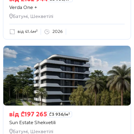
Verda One +
Батумі, Шекветілі
від 41.4м²
2026
від
₾
197 265
₾
3 936
/м²
Sun Estate Shekvetili
Батумі, Шекветілі