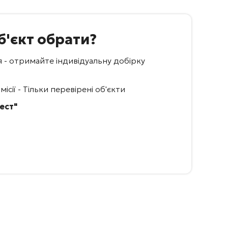
б'єкт обрати?
я - отримайте індивідуальну добірку
ісії - Тільки перевірені об'єкти
ест"