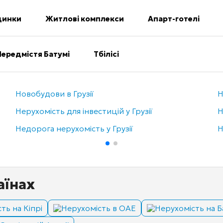
динки
Житлові комплекси
Апарт-готелі
Передмістя Батумі
Тбілісі
Новобудови в Грузії
Н
Нерухомість для інвестицій у Грузії
Н
Недорога нерухомість у Грузії
Н
аїнах
ть на Кіпрі
Нерухомість в ОАЕ
Нерухомість на Б