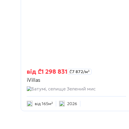
від
₾
1 298 831
₾
7 872
/м²
iVillas
Батумі, селище Зелений мис
від 165м²
2026