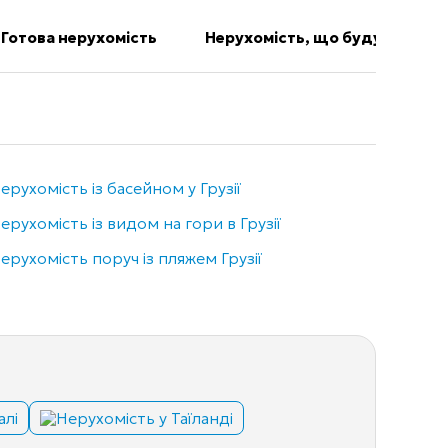
Готова нерухомість
Нерухомість, що будується
ерухомість із басейном у Грузії
Нерухо
ерухомість із видом на гори в Грузії
Елітна
ерухомість поруч із пляжем Грузії
алі
Нерухомість у Таїланді