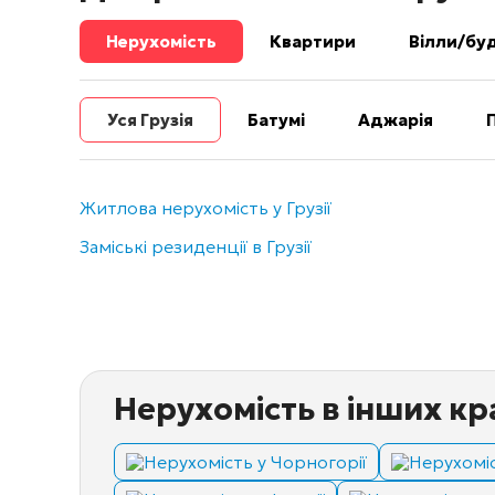
Нерухомість
Квартири
Вілли/бу
Уся Грузія
Батумі
Аджарія
Житлова нерухомість у Грузії
Заміські резиденції в Грузії
Нерухомість в інших кр
Нерухомість у Чорногорії
Нерухоміс