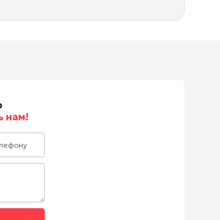
о
 нам!