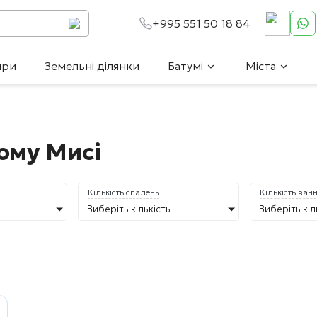
+995 551 50 18 84
ири
Земельні ділянки
Батумі
Міста
ому Мисі
Кількість спалень
Кількість ван
Виберіть кількість
Виберіть кіл