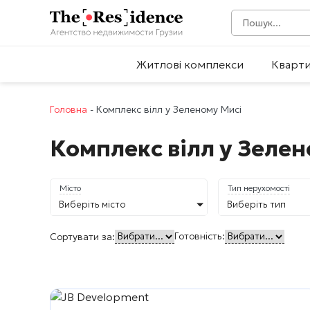
Житлові комплекси
Кварт
Головна
-
Комплекс вілл у Зеленому Мисі
Комплекс вілл у Зелен
Місто
Тип нерухомості
Виберіть місто
Виберіть тип
Готовність:
Сортувати за: