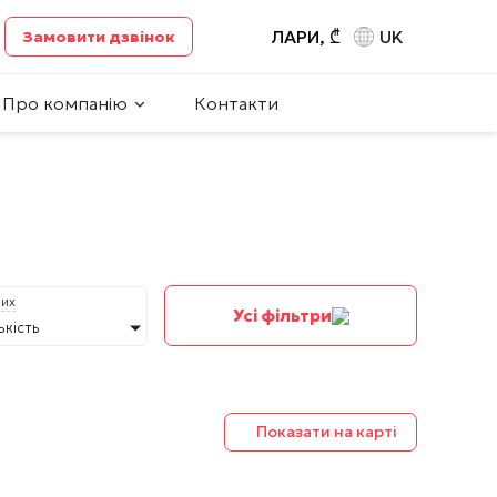
ЛАРИ, ₾
UK
Замовити дзвінок
Про компанію
Контакти
них
Усі фільтри
ькість
Показати на карті