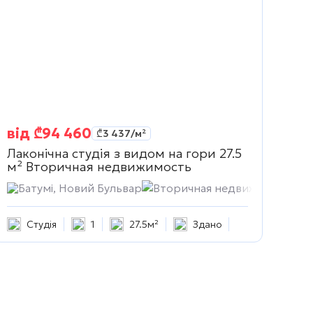
від
₾
94 460
₾
3 437
/м²
Лаконічна студія з видом на гори 27.5
м²
Вторичная недвижимость
Батумі, Новий Бульвар
Вторичная недвижимость
Студія
1
27.5м²
Здано