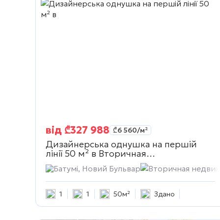
від
₾
327 988
₾
6 560
/м²
Дизайнерська однушка на першій
лінії 50 м² в
Вторичная
недвижимость
Батумі, Новий Бульвар
Вторичная недви
1
1
50м²
Здано