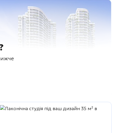
?
нижче