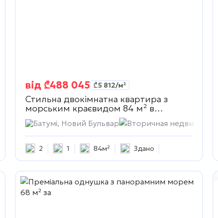
від
₾
488 045
₾
5 812
/м²
Стильна двокімнатна квартира з
морським краєвидом 84 м² в
Вторичная недвижимость
жимость
Батумі, Новий Бульвар
Вторичная недвижимос
2
1
84м²
Здано