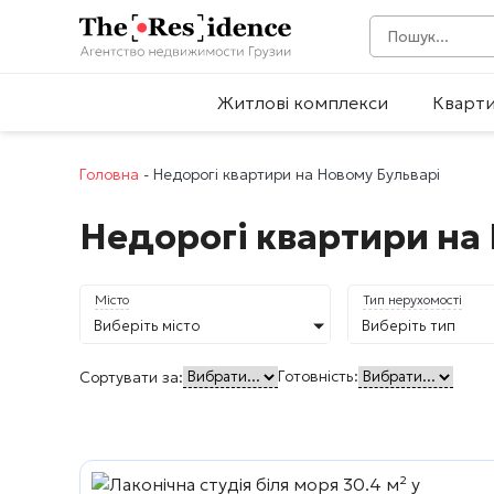
Житлові комплекси
Кварт
Головна
-
Недорогі квартири на Новому Бульварі
Недорогі квартири на
Місто
Тип нерухомості
Виберіть місто
Виберіть тип
Готовність:
Сортувати за: