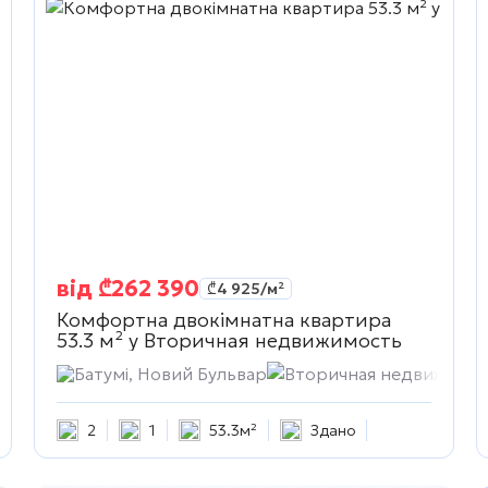
від
₾
262 390
₾
4 925
/м²
Комфортна двокімнатна квартира
53.3 м² у
Вторичная недвижимость
жимость
Батумі, Новий Бульвар
Вторичная недвижимос
2
1
53.3м²
Здано