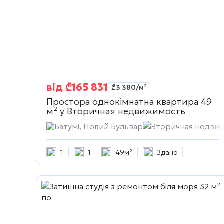
від
₾
165 831
₾
3 380
/м²
Простора однокімнатна квартира 49
м² у
Вторичная недвижимость
Батумі, Новий Бульвар
Вторичная недви
1
1
49м²
Здано