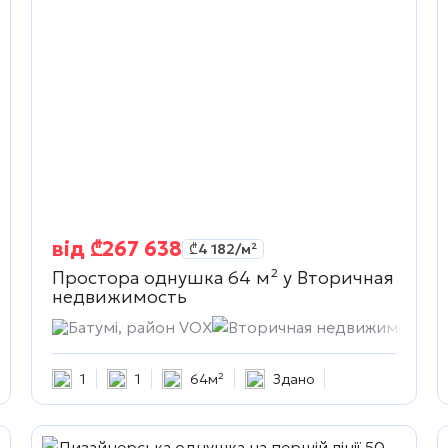
від
₾
267 638
₾
4 182
/м²
Простора однушка 64 м² у
Вторичная
недвижимость
idence
Батумі, район VOX
Вторичная недвижимость
1
1
64м²
Здано