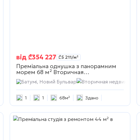
від
₾
354 227
₾
5 211
/м²
Преміальна однушка з панорамним
морем 68 м²
Вторичная
недвижимость
жимость
Батумі, Новий Бульвар
Вторичная недвижимос
1
1
68м²
Здано