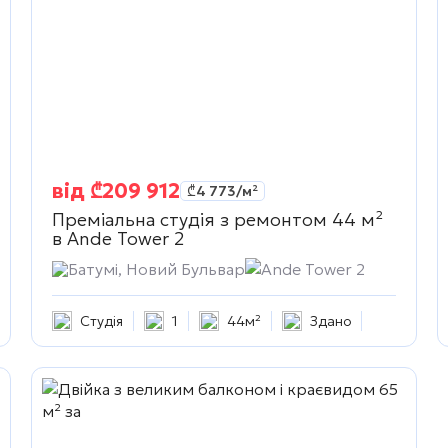
від
₾
209 912
₾
4 773
/м²
Преміальна студія з ремонтом 44 м²
в
Ande Tower 2
жимость
Батумі, Новий Бульвар
Ande Tower 2
Студія
1
44м²
Здано