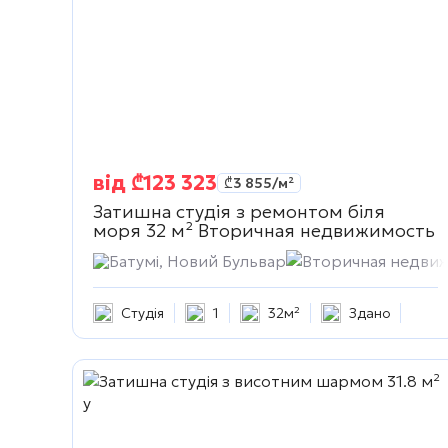
від
₾
123 323
₾
3 855
/м²
Затишна студія з ремонтом біля
моря 32 м²
Вторичная недвижимость
Батумі, Новий Бульвар
Вторичная недви
Студія
1
32м²
Здано