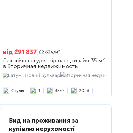
від
₾
91 837
₾
2 624
/м²
Лаконічна студія під ваш дизайн 35 м²
в
Вторичная недвижимость
ть
Батумі, Новий Бульвар
Вторичная недвижимость
Студія
1
35м²
2026
Вид на проживання за
купівлю нерухомості