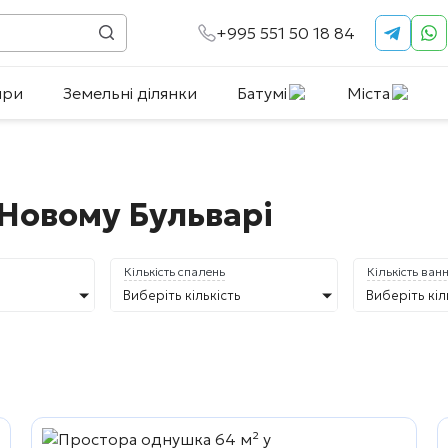
+995 551 50 18 84
ири
Земельні ділянки
Батумі
Міста
 Новому Бульварі
Кількість спалень
Кількість ван
Виберіть кількість
Виберіть кіл