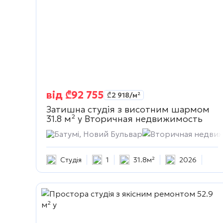
від
₾
92 755
₾
2 918
/м²
Затишна студія з висотним шармом
31.8 м² у
Вторичная недвижимость
Батумі, Новий Бульвар
Вторичная недви
Студія
1
31.8м²
2026