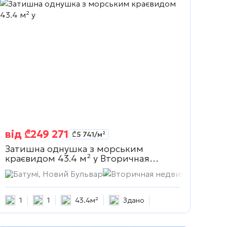
від
₾
249 271
₾
5 741
/м²
Затишна однушка з морським
краєвидом 43.4 м² у
Вторичная
недвижимость
ть
Батумі, Новий Бульвар
Вторичная недвижимость
1
1
43.4м²
Здано