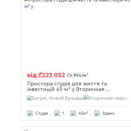
від
₾
223 032
₾
4 954
/м²
Простора студія для життя та
інвестицій 45 м² у
Вторичная
недвижимость
Батумі, Новий Бульвар
Вторичная недви
Студія
1
45м²
Здано