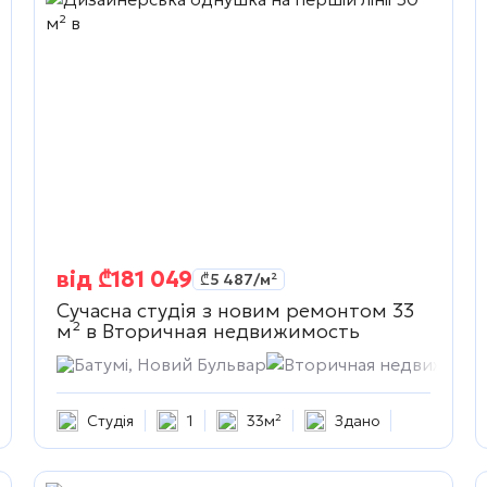
від
₾
181 049
₾
5 487
/м²
Сучасна студія з новим ремонтом 33
м² в
Вторичная недвижимость
жимость
Батумі, Новий Бульвар
Вторичная недвижимос
Студія
1
33м²
Здано