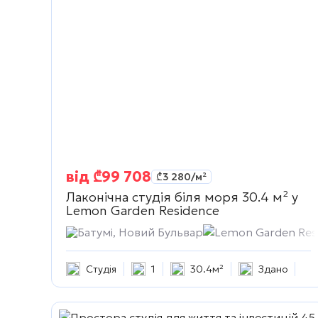
від
₾
99 708
₾
3 280
/м²
Лаконічна студія біля моря 30.4 м² у
Lemon Garden Residence
Батумі, Новий Бульвар
Lemon Garden Res
Студія
1
30.4м²
Здано