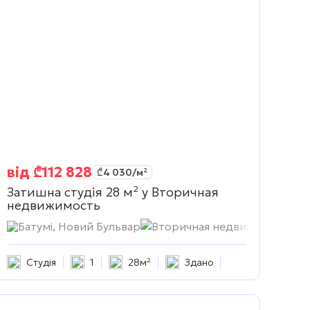
від
₾
112 828
₾
4 030
/м²
Затишна студія 28 м² у
Вторичная
недвижимость
Батумі, Новий Бульвар
Вторичная недвижимость
Студія
1
28м²
Здано