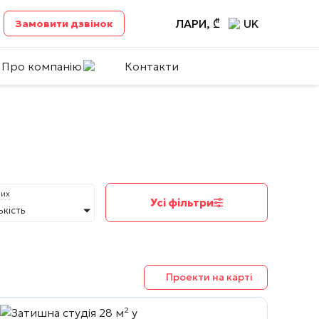
ЛАРИ, ₾
UK
Замовити дзвінок
Про компанію
Контакти
них
Усі фільтри
ькість
Проекти на карті