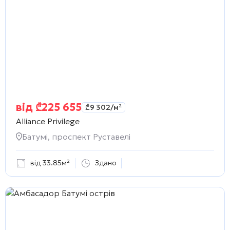
від
₾
225 655
₾
9 302
/м²
Alliance Privilege
Батумі, проспект Руставелі
від 33.85м²
Здано