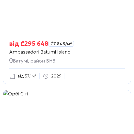
від
₾
295 648
₾
7 843
/м²
Ambassadori Batumi Island
Батумі, район БНЗ
від 37.1м²
2029