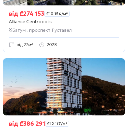
від
₾
274 153
₾
10 154
/м²
Alliance Centropolis
Батумі, проспект Руставелі
від 27м²
2028
від
₾
386 291
₾
12 117
/м²