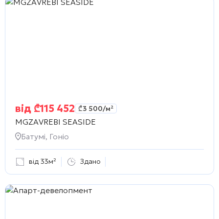
від
₾
115 452
₾
3 500
/м²
MGZAVREBI SEASIDE
Батумі, Гоніо
від 33м²
Здано