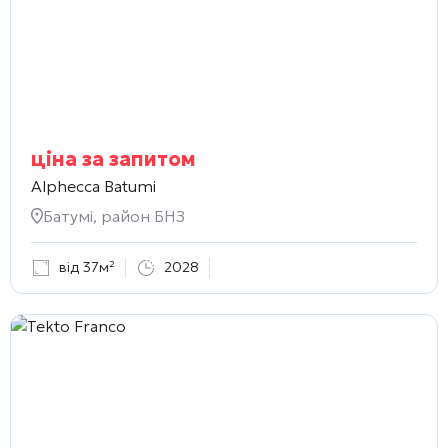
ціна за запитом
Alphecca Batumi
Батумі, район БНЗ
від 37м²
2028