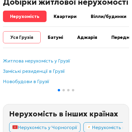
Добірки житлової нерухомості
Нерухомість
Квартири
Вілли/будинки
Уся Грузія
Батумі
Аджарія
Передміс
Житлова нерухомість у Грузії
Заміські резиденції в Грузії
Новобудови в Грузії
Нерухомість в інших країнах
Нерухомість у Чорногорії
Нерухомість на К