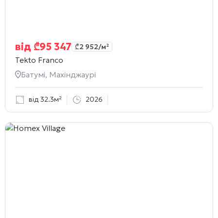
від
₾
95 347
₾
2 952
/м²
Tekto Franco
Батумі, Махінджаурі
від 32.3м²
2026