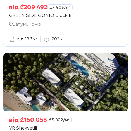
від
₾
209 492
₾
7 405
/м²
GREEN SIDE GONIO block B
Батумі, Гоніо
від 28.3м²
2026
від
₾
160 058
₾
5 822
/м²
VR Shekvetili