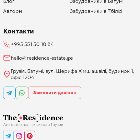
Блог
Забудовники в Батумі
Автори
Забудовники в Тбілісі
Контакти
+995 551 50 18 84
hello@residence-estate.ge
Грузія, Батумі, вул. Шерифа Хімшіашвілі, будинок 1,
офіс 1204
Замовити дзвінок