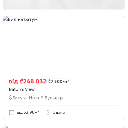
від
₾
248 032
₾
7 300
/м²
Batumi View
Батумі, Новий Бульвар
від 33.98м²
Здано