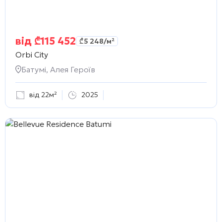
від
₾
115 452
₾
5 248
/м²
Orbi City
Батумі, Алея Героїв
від 22м²
2025