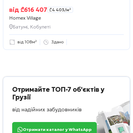
від
₾
616 407
₾
4 403
/м²
Homex Village
Батумі, Кобулеті
від 108м²
Здано
Отримайте ТОП-7 об'єктів у
Грузії
від надійних забудовників
Отримати каталог у WhatsApp