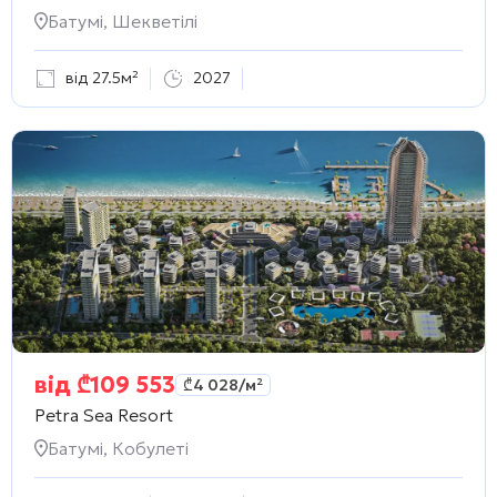
Батумі, Шекветілі
від 27.5м²
2027
від
₾
109 553
₾
4 028
/м²
Petra Sea Resort
Батумі, Кобулеті