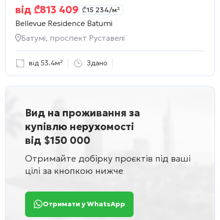
від
₾
813 409
₾
15 234
/м²
Bellevue Residence Batumi
Батумі, проспект Руставелі
від 53.4м²
Здано
Вид на проживання за
купівлю нерухомості
від $150 000
Отримайте добірку проєктів під ваші
цілі за кнопкою нижче
Отримати у WhatsApp