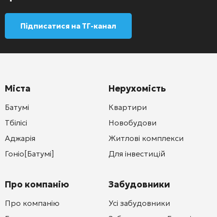
Підписатися на ТГ-канал
Міста
Нерухомість
Батумі
Квартири
Тбілісі
Новобудови
Аджарія
Житлові комплекси
Гоніо[Батумі]
Для інвестицій
Про компанію
Забудовники
Про компанію
Усі забудовники