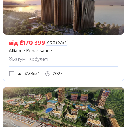
від
₾
170 399
₾
5 319
/м²
Alliance Renaissance
Батумі, Кобулеті
від 32.05м²
2027