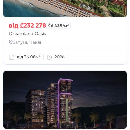
від
₾
232 278
₾
6 439
/м²
Dreamland Oasis
Батумі, Чакві
від 36.08м²
2026