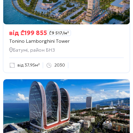
від
₾
199 855
₾
9 517
/м²
Tonino Lamborghini Tower
Батумі, район БНЗ
від 37.95м²
2030