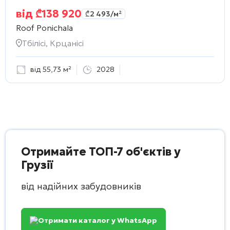
від
₾
138 920
₾
2 493
/м²
Roof Ponichala
Тбілісі, Крцанісі
від 55,73 м²
2028
Отримайте ТОП-7 об'єктів у
Грузії
від надійних забудовників
Отримати каталог у WhatsApp