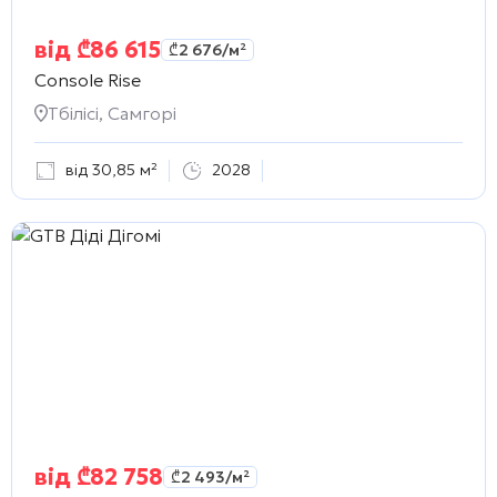
від
₾
86 615
₾
2 676
/м²
Console Rise
Тбілісі, Самгорі
від 30,85 м²
2028
від
₾
82 758
₾
2 493
/м²