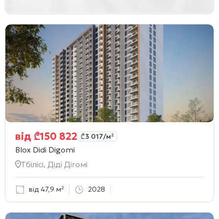
від
₾
150 822
₾
3 017
/м²
Blox Didi Digomi
Тбілісі, Діді Дігомі
від 47,9 м²
2028