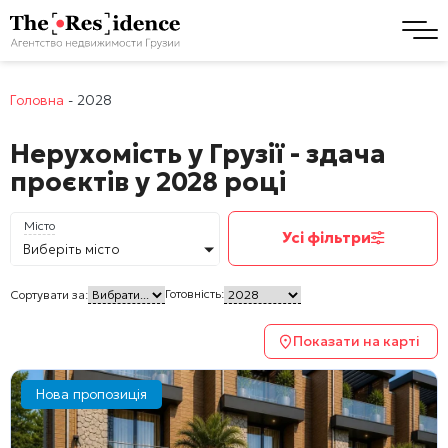
Головна
-
2028
Нерухомість у Грузії - здача
проєктів у 2028 році
Місто
Усі фільтри
Виберіть місто
Готовність:
Сортувати за:
Показати на карті
Нова пропозиція