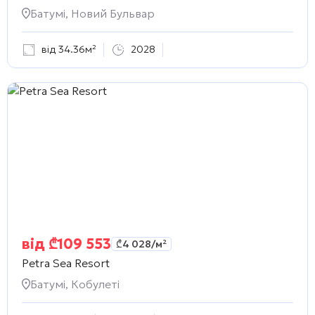
Батумі, Новий Бульвар
від 34.36м²
2028
від
₾
109 553
₾
4 028
/м²
Petra Sea Resort
Батумі, Кобулеті