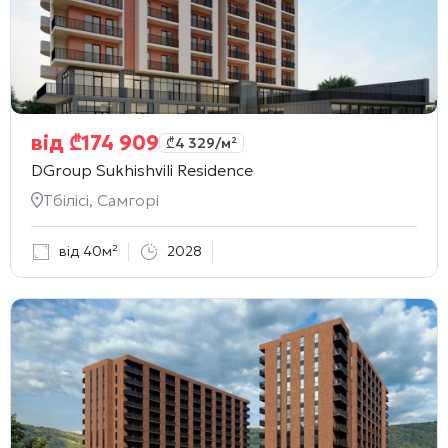
від
₾
174 909
₾
4 329
/м²
DGroup Sukhishvili Residence
Тбілісі, Самгорі
від 40м²
2028