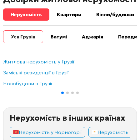
Нерухомість
Квартири
Вілли/будинки
Уся Грузія
Батумі
Аджарія
Передміс
Житлова нерухомість у Грузії
Заміські резиденції в Грузії
Новобудови в Грузії
Нерухомість в інших країнах
Нерухомість у Чорногорії
Нерухомість на К