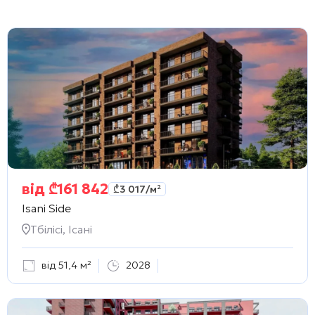
від
₾
161 842
₾
3 017
/м²
Isani Side
Тбілісі, Ісані
від 51,4 м²
2028