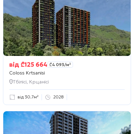
від
₾
125 664
₾
4 093
/м²
Coloss Krtsanisi
Тбілісі, Крцанісі
від 30.7м²
2028