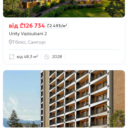
від
₾
126 734
₾
2 493
/м²
Unity Vazisubani 2
Тбілісі, Самгорі
від 48,3 м²
2028