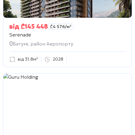
від
₾
145 448
₾
4 576
/м²
Serenade
Батумі, район Аеропорту
від 31.8м²
2028