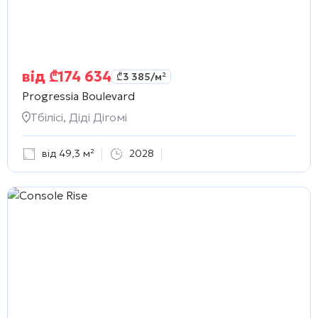
від
₾
174 634
₾
3 385
/м²
Progressia Boulevard
Тбілісі, Діді Дігомі
від 49,3 м²
2028