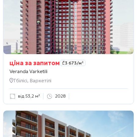
ціна за запитом
₾
3 673
/м²
Veranda Varketili
Тбілісі, Варкетілі
від 53,2 м²
2028