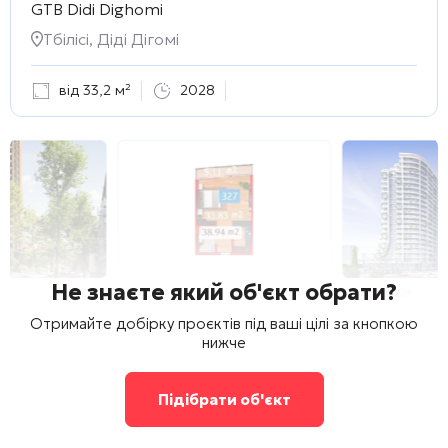
GTB Didi Dighomi
Тбілісі, Діді Дігомі
від 33,2 м²
2028
Не знаєте який об'єкт обрати?
Отримайте добірку проєктів під ваші цілі за кнопкою
нижче
Підібрати об'єкт