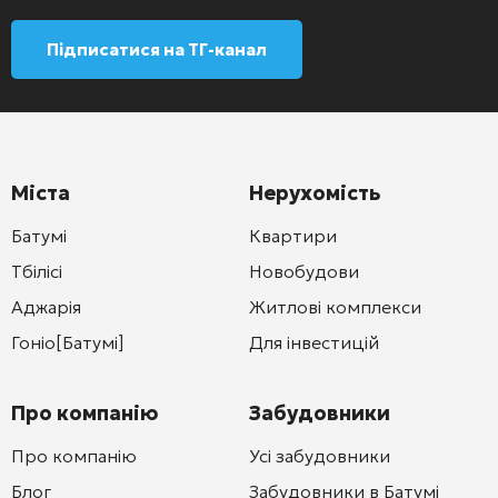
Підписатися на ТГ-канал
Міста
Нерухомість
Батумі
Квартири
Тбілісі
Новобудови
Аджарія
Житлові комплекси
Гоніо[Батумі]
Для інвестицій
Про компанію
Забудовники
Про компанію
Усі забудовники
Блог
Забудовники в Батумі