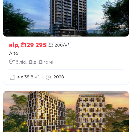
від
₾
129 295
₾
3 280
/м²
Alto
Тбілісі, Діді Дігомі
від 38,8 м²
2028