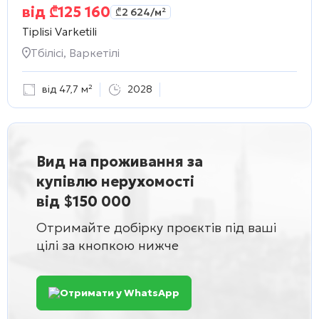
від
₾
125 160
₾
2 624
/м²
Tiplisi Varketili
Тбілісі, Варкетілі
від 47,7 м²
2028
Вид на проживання за
купівлю нерухомості
від $150 000
Отримайте добірку проєктів під ваші
цілі за кнопкою нижче
Отримати у WhatsApp