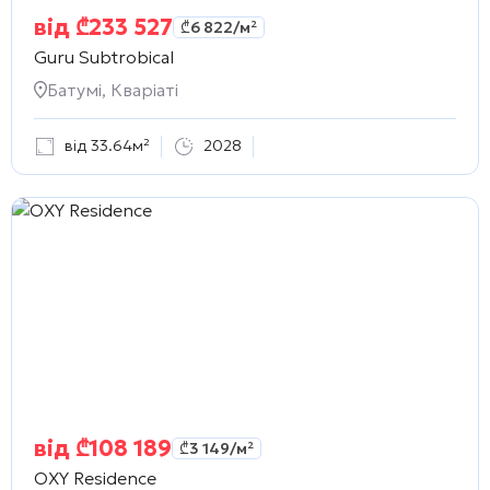
від
₾
233 527
₾
6 822
/м²
Guru Subtrobical
Батумі, Кваріаті
від 33.64м²
2028
від
₾
108 189
₾
3 149
/м²
OXY Residence