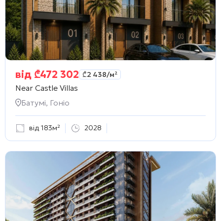
від
₾
472 302
₾
2 438
/м²
Near Castle Villas
Батумі, Гоніо
від 183м²
2028