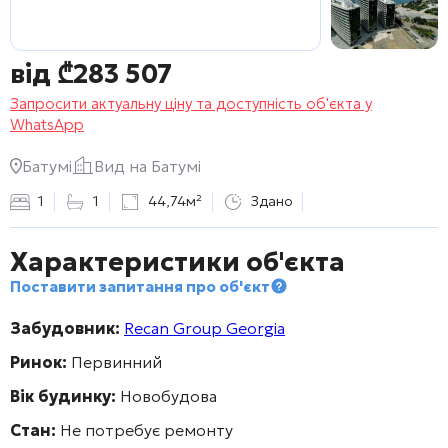
від
₾
283 507
Запросити актуальну ціну та доступність об'єкта у
WhatsApp
Батумі
Вид на Батумі
1
1
44,74м²
Здано
Характеристики об'єкта
Поставити запитання про об'єкт
Забудовник:
Recan Group Georgia
Ринок:
Первинний
Вік будинку:
Новобудова
Стан:
Не потребує ремонту