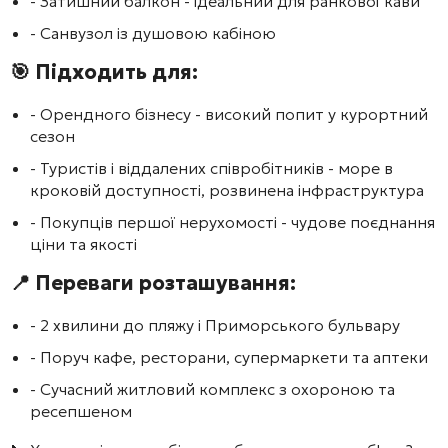
- Затишний балкон - ідеальний для ранкової кави
- Санвузол із душовою кабіною
🎯 Підходить для:
- Орендного бізнесу - високий попит у курортний
сезон
- Туристів і віддалених співробітників - море в
кроковій доступності, розвинена інфраструктура
- Покупців першої нерухомості - чудове поєднання
ціни та якості
📍 Переваги розташування:
- 2 хвилини до пляжу і Приморського бульвару
- Поруч кафе, ресторани, супермаркети та аптеки
- Сучасний житловий комплекс з охороною та
ресепшеном