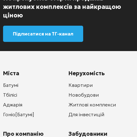
житлових комплексів за найкращою
ціною
Підписатися на ТГ-канал
Міста
Нерухомість
Батумі
Квартири
Тбілісі
Новобудови
Аджарія
Житлові комплекси
Гоніо[Батумі]
Для інвестицій
Про компанію
Забудовники