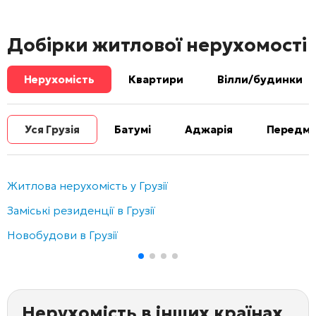
Добірки житлової нерухомості
Нерухомість
Квартири
Вілли/будинки
Уся Грузія
Батумі
Аджарія
Передміс
Житлова нерухомість у Грузії
Заміські резиденції в Грузії
Новобудови в Грузії
Нерухомість в інших країнах