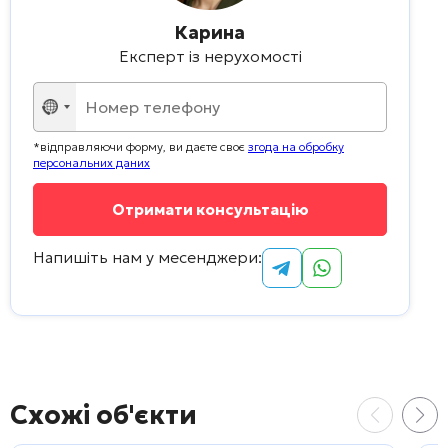
Карина
Експерт із нерухомості
Не
вибрано
*відправляючи форму, ви даєте своє
згода на обробку
жодної
персональних даних
країни
Напишіть нам у месенджери:
Схожі об'єкти