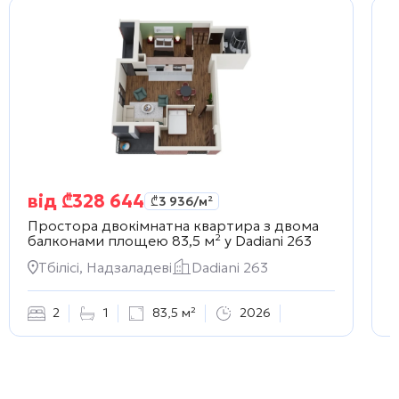
від
₾
328 644
₾
3 936
/м²
Простора двокімнатна квартира з двома
С
балконами площею 83,5 м² у
Dadiani 263
6
Тбілісі, Надзаладеві
Dadiani 263
2
1
83,5 м²
2026