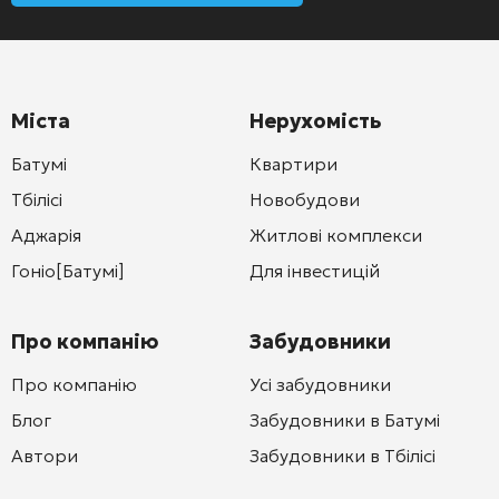
Міста
Нерухомість
Батумі
Квартири
Тбілісі
Новобудови
Аджарія
Житлові комплекси
Гоніо[Батумі]
Для інвестицій
Про компанію
Забудовники
Про компанію
Усі забудовники
Блог
Забудовники в Батумі
Автори
Забудовники в Тбілісі