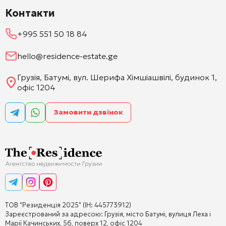
Контакти
+995 551 50 18 84
hello@residence-estate.ge
Грузія, Батумі, вул. Шерифа Хімшіашвілі, будинок 1,
офіс 1204
Замовити дзвінок
ТОВ "Резиденція 2025" (ІН: 445773912)
Зареєстрований за адресою: Грузія, місто Батумі, вулиця Леха і
Марії Качинських, 5б, поверх 12, офіс 1204