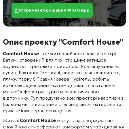
Отримати брошуру у WhatsApp
Опис проєкту "Comfort House"
Comfort House
- це житловий комплекс у центрі
Батумі, створений для тих, хто цінує затишок,
зручність і гармонію з природою. Розташування на
вулиці Вахтанга Горгасалі, лише за кілька хвилин від
пляжу, парку 6 Травня і озера Нурігель, робить
комплекс ідеальним місцем для життя в оточенні
міської інфраструктури і мальовничих зон
відпочинку. Тут продумано все: просторі квартири з
балконами та високими стелями, якісні матеріали та
сучасне інженерне оснащення.
Жителі
Comfort House
можуть насолоджуватися
спокійною атмосферою і комфортом упорядкованої