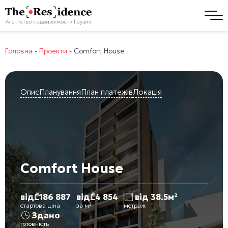
Головна
-
Проекти
-
Comfort House
Опис
Планування
План платежів
Локація
Comfort House
від
₾
186 887
від
₾
4 854
від 38.5м²
стартова ціна
за м²
метраж
Здано
готовність