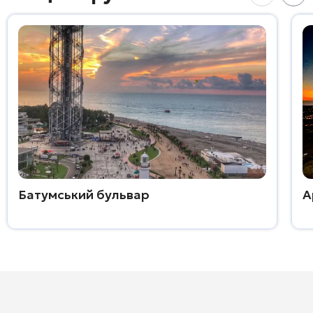
Батумський бульвар
А