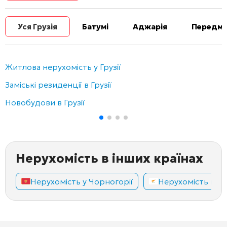
Уся Грузія
Батумі
Аджарія
Передміс
Житлова нерухомість у Грузії
Заміські резиденції в Грузії
Новобудови в Грузії
Нерухомість в інших країнах
Нерухомість у Чорногорії
Нерухомість на К