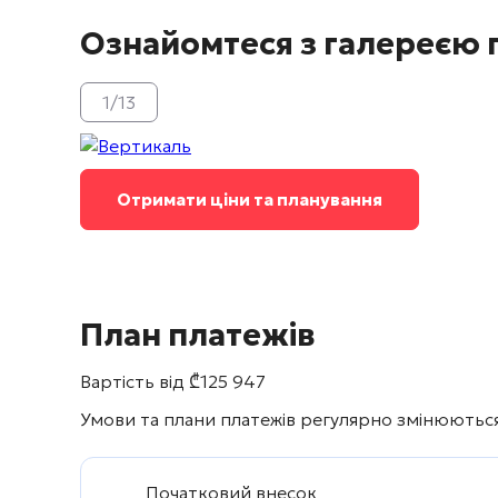
Ознайомтеся з галереєю 
1
/
13
Отримати ціни та планування
План платежів
Вартість від
₾
125 947
Умови та плани платежів регулярно змінюються,
Початковий внесок