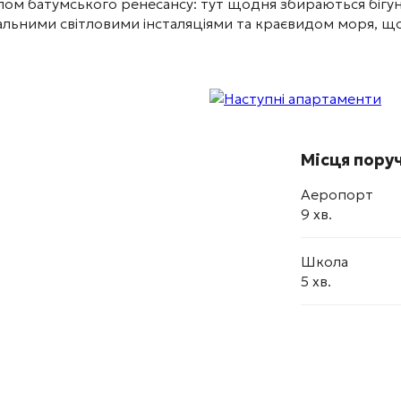
ом батумського ренесансу: тут щодня збираються бігуни, 
альними світловими інсталяціями та краєвидом моря, що
Місця пору
Аеропорт
9 хв.
Школа
5 хв.