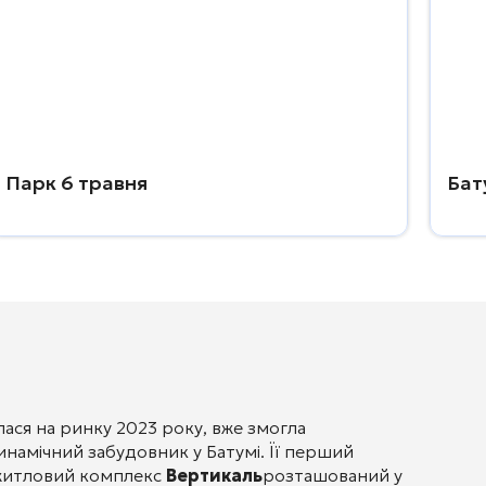
Парк 6 травня
Бат
илася на ринку 2023 року, вже змогла
инамічний забудовник у Батумі. Її перший
 житловий комплекс
Вертикаль
розташований у