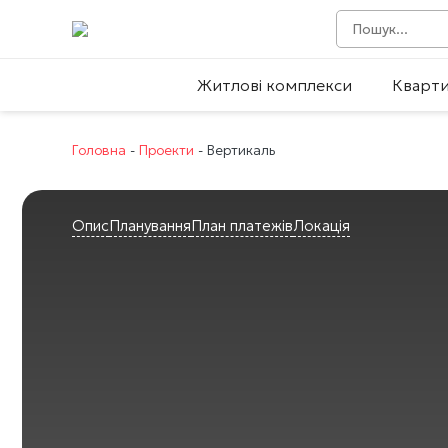
Житлові комплекси
Кварт
Головна
-
Проекти
-
Вертикаль
Опис
Планування
План платежів
Локація