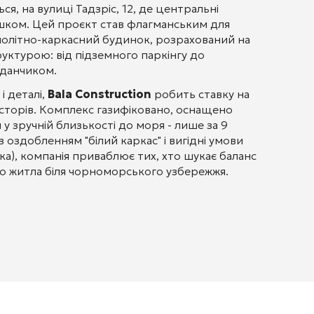
я, на вулиці Тадзріс, 12, де центральні
ишком. Цей проєкт став флагманським для
нолітно-каркасний будинок, розрахований на
ктурою: від підземного паркінгу до
йданчиком.
і деталі,
Bala Construction
робить ставку на
есторів. Комплекс газифіковано, оснащено
у зручній близькості до моря - лише за 9
оздобленням "білий каркас" і вигідні умови
ека), компанія приваблює тих, хто шукає баланс
ю житла біля чорноморського узбережжя.