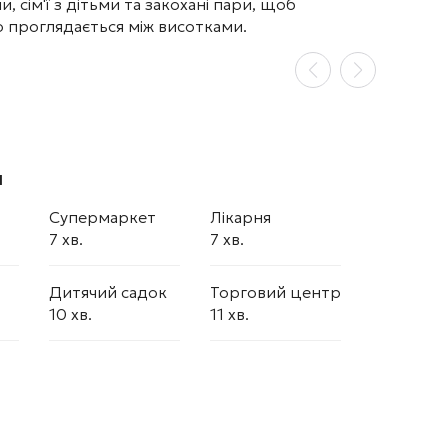
сім'ї з дітьми та закохані пари, щоб
 проглядається між висотками.
ч
Супермаркет
Лікарня
7 хв.
7 хв.
Дитячий садок
Торговий центр
10 хв.
11 хв.