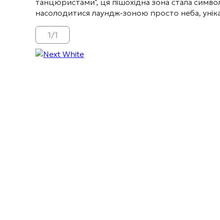
танцюристами", ця пішохідна зона стала символ
насолодитися лаундж-зоною просто неба, унік
1
/
1