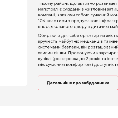
тихому районі, що активно розвиваєтьс
магістралі є сусідами з житловим зат
компанії, являючи собою сучасний мо
104 квартири з продуманою інфрастру
впорядкованого двору з дитячим ма
Обираючи для себе орієнтир на якість 
зручність майбутніх мешканців та інв
системами безпеки, він розташований 
хвилин пішки. Пропонуючи квартири з 
купівлі (розстрочка до 2 років та іпот
між сучасним комфортом і доступніст
Детальніше про забудовника