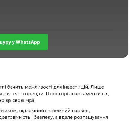
шуру у WhatsApp
т і бачить можливості для інвестицій. Лише
я життя та оренди. Просторі апартаменти від
'єр своєї мрії.
чиком, підземний і наземний паркінг,
овговічність і безпеку, а вдале розташування