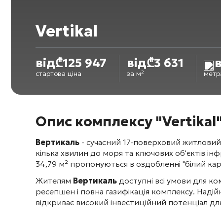
Vertikal
від
₾
125 947
від
₾
3 631
в
стартова ціна
за м²
метр
Опис комплексу "Vertikal
Вертикаль
- сучасний 17-поверховий житловий 
кілька хвилин до моря та ключових об'єктів і
34,79 м² пропонуються в оздобленні "білий кар
Жителям
Вертикаль
доступні всі умови для к
ресепшен і повна газифікація комплексу. Надій
відкриває високий інвестиційний потенціал для