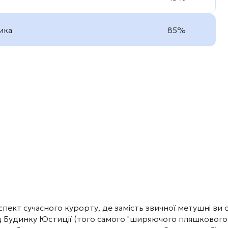
ика
85%
ект сучасного курорту, де замість звичної метушні ви 
від Будинку Юстиції (того самого "ширяючого пляшкового