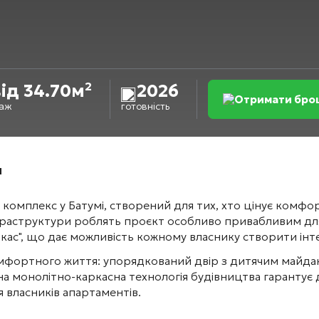
ід 34.70м²
2026
Отримати бро
аж
готовність
"
комплекс у Батумі, створений для тих, хто цінує комфор
нфраструктури роблять проєкт особливо привабливим дл
кас", що дає можливість кожному власнику створити інтер
омфортного життя: упорядкований двір з дитячим майдан
на монолітно-каркасна технологія будівництва гарантує д
 власників апартаментів.