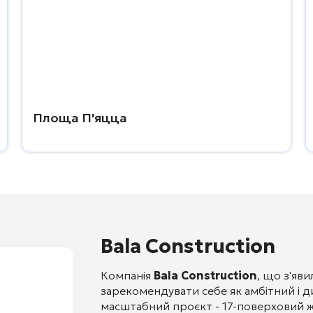
Площа П'яцца
Bala Construction
Компанія
Bala Construction
, що з'яв
зарекомендувати себе як амбітний і д
масштабний проєкт - 17-поверховий