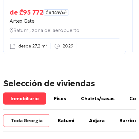
de
₾
95 772
₾
3 149
/м²
Artex Gate
Batumi, zona del aeropuerto
desde 27,2 m²
2029
Selección de viviendas
Inmobiliario
Pisos
Chalets/casas
Com
Toda Georgia
Batumi
Adjara
Barrio d