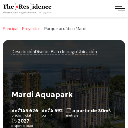
Principal
-
Proyectos
-
Parque acuático Mardi
Descripción
Diseños
Plan de pago
Ubicación
Mardi Aquapark
de
₾
145 626
de
₾
4 592
a partir de 30m².
precio inicial
por m²
metraje
2027
disponibilidad