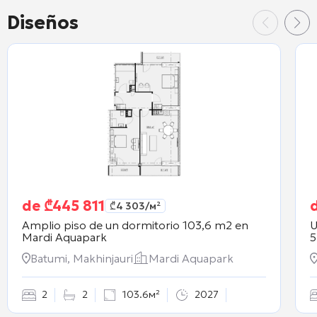
Diseños
de
₾
445 811
₾
4 303
/м²
Amplio piso de un dormitorio 103,6 m2 en
U
Mardi Aquapark
5
Batumi, Makhinjauri
Mardi Aquapark
2
2
103.6м²
2027