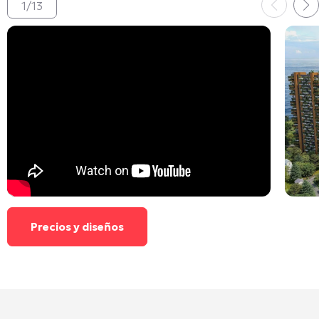
1
/
13
Precios y diseños