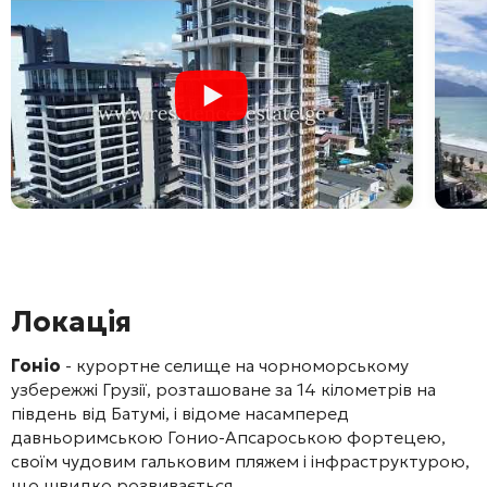
Локація
Гоніо
- курортне селище на чорноморському
узбережжі Грузії, розташоване за 14 кілометрів на
південь від Батумі, і відоме насамперед
давньоримською Гонио-Апсароською фортецею,
своїм чудовим гальковим пляжем і інфраструктурою,
що швидко розвивається.