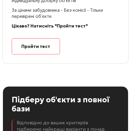
індивідуальну добірку об'єктів
За цінами забудовника - Без комісії - Тільки
перевірені об'єкти
Цікаво? Натисніть "Пройти тест"
Пройти тест
Підберу об'єкти
з повної
бази
Відповідно до ваших критеріїв
підберемо найкращі варіанти з понад