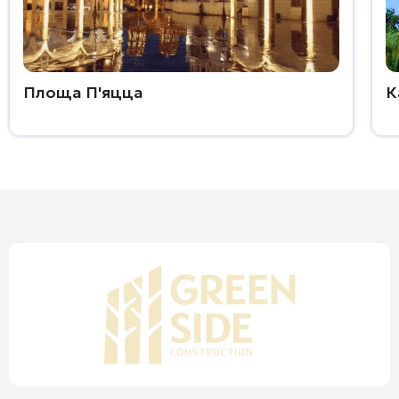
Площа П'яцца
К