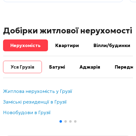
Добірки житлової нерухомості
Нерухомість
Квартири
Вілли/будинки
Уся Грузія
Батумі
Аджарія
Передміс
Житлова нерухомість у Грузії
Заміські резиденції в Грузії
Новобудови в Грузії