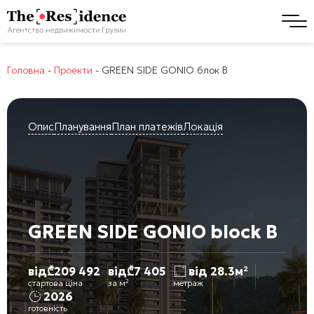
Головна
-
Проекти
-
GREEN SIDE GONIO блок B
Опис
Планування
План платежів
Локація
GREEN SIDE GONIO block B
від
₾
209 492
від
₾
7 405
від 28.3м²
стартова ціна
за м²
метраж
2026
готовність