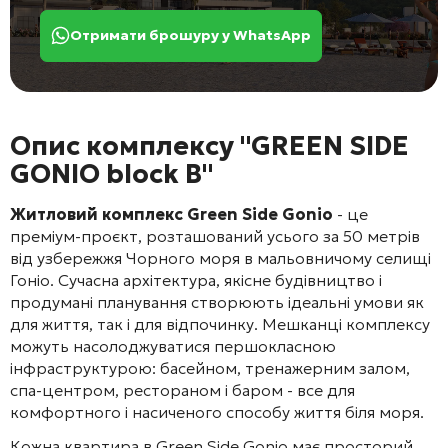
Отримати брошуру у WhatsApp
Опис комплексу "GREEN SIDE
GONIO block B"
Житловий комплекс
Green Side Gonio
- це
преміум-проєкт, розташований усього за 50 метрів
від узбережжя Чорного моря в мальовничому селищі
Гоніо. Сучасна архітектура, якісне будівництво і
продумані планування створюють ідеальні умови як
для життя, так і для відпочинку. Мешканці комплексу
можуть насолоджуватися першокласною
інфраструктурою: басейном, тренажерним залом,
спа-центром, рестораном і баром - все для
комфортного і насиченого способу життя біля моря.
Кожна квартира в
Green Side Gonio
має просторий