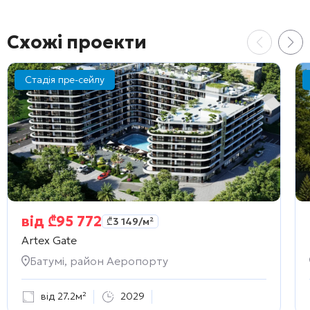
Схожі проекти
Стадія пре-сейлу
від
₾
95 772
₾
3 149
/м²
Artex Gate
Батумі, район Аеропорту
від 27.2м²
2029