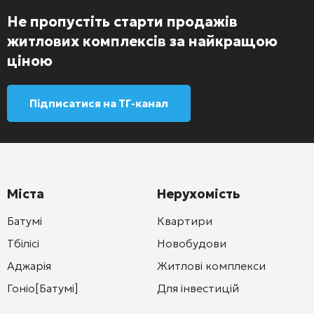
Не пропустіть старти продажів
житлових комплексів за найкращою
ціною
Підписатися на ТГ-канал
Міста
Нерухомість
Батумі
Квартири
Тбілісі
Новобудови
Аджарія
Житлові комплекси
Гоніо[Батумі]
Для інвестицій