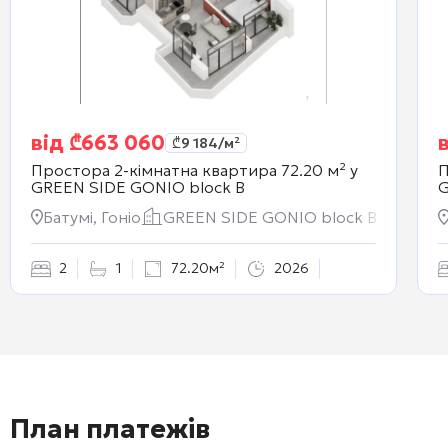
від
₾
663 060
₾
9 184
/м²
Простора 2-кімнатна квартира 72.20 м² у
П
GREEN SIDE GONIO block B
G
Батумі, Гоніо
GREEN SIDE GONIO block B
2
1
72.20м²
2026
План платежів