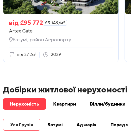
від
₾
95 772
₾
3 149
/м²
Artex Gate
Батумі, район Аеропорту
від 27.2м²
2029
Добірки житлової нерухомості
Нерухомість
Квартири
Вілли/будинки
Уся Грузія
Батумі
Аджарія
Передміс