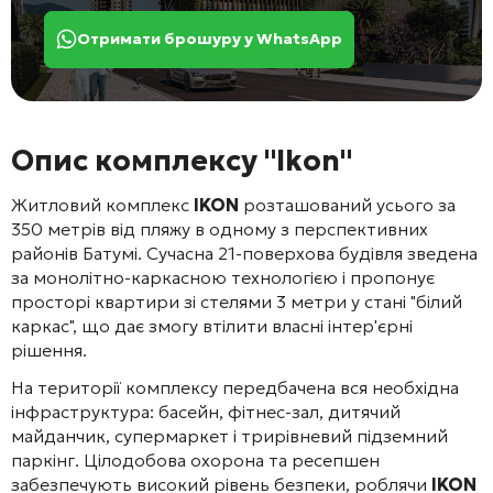
Отримати брошуру у WhatsApp
Опис комплексу "Ikon"
Житловий комплекс
IKON
розташований усього за
350 метрів від пляжу в одному з перспективних
районів Батумі. Сучасна 21-поверхова будівля зведена
за монолітно-каркасною технологією і пропонує
просторі квартири зі стелями 3 метри у стані "білий
каркас", що дає змогу втілити власні інтер'єрні
рішення.
На території комплексу передбачена вся необхідна
інфраструктура: басейн, фітнес-зал, дитячий
майданчик, супермаркет і трирівневий підземний
паркінг. Цілодобова охорона та ресепшен
забезпечують високий рівень безпеки, роблячи
IKON