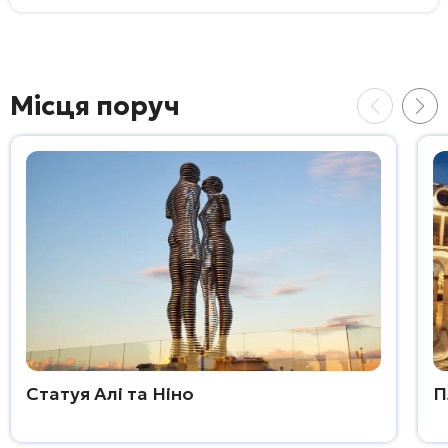
Місця поруч
Статуя Алі та Ніно
П