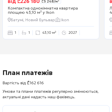
від
₾
226 180
₾
5 248
/м²
Компактна однокімнатна квартира
Л
площею 43,10 м² у
Ikon
4
Батумі, Новий Бульвар
Ikon
1
1
43,10 м²
2027
План платежів
Вартість від
₾
162 616
Умови та плани платежів регулярно змінюються,
актуальні дані надасть наш фахівець.