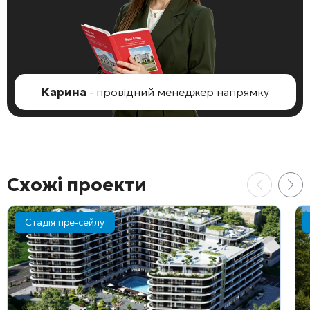
Карина
- провідний менеджер напрямку
Схожі проекти
Стадія пре-сейлу