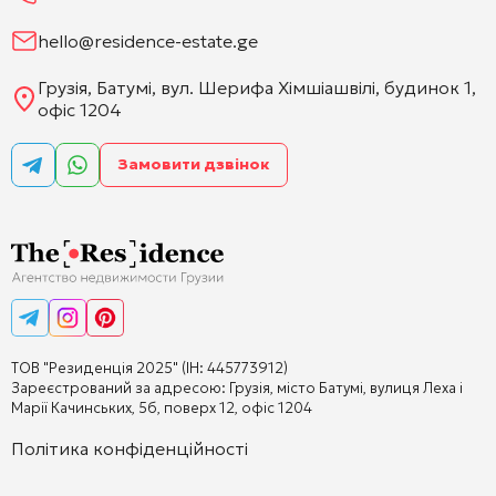
hello@residence-estate.ge
Грузія, Батумі, вул. Шерифа Хімшіашвілі, будинок 1,
офіс 1204
Замовити дзвінок
ТОВ "Резиденція 2025" (ІН: 445773912)
Зареєстрований за адресою: Грузія, місто Батумі, вулиця Леха і
Марії Качинських, 5б, поверх 12, офіс 1204
Політика конфіденційності