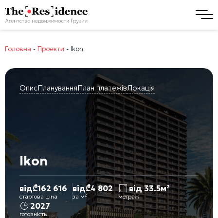
Головна
-
Проекти
-
Ikon
Опис
Планування
План платежів
Локація
Ikon
від
₾
162 616
від
₾
4 802
від 33.5м²
стартова ціна
за м²
метраж
2027
готовність