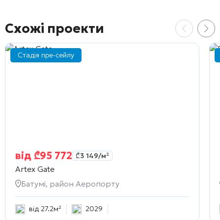
Схожі проекти
Стадія пре-сейлу
від
₾
95 772
₾
3 149
/м²
Artex Gate
Батумі, район Аеропорту
від 27.2м²
2029