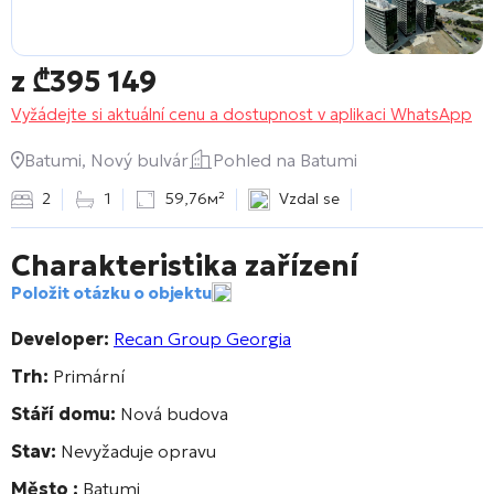
z
₾
395 149
Vyžádejte si aktuální cenu a dostupnost v aplikaci WhatsApp
Batumi, Nový bulvár
Pohled na Batumi
2
1
59,76м²
Vzdal se
Charakteristika zařízení
Položit otázku o objektu
Developer:
Recan Group Georgia
Trh:
Primární
Stáří domu:
Nová budova
Stav:
Nevyžaduje opravu
Město :
Batumi