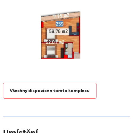
Všechny dispozice v tomto komplexu
Umístění