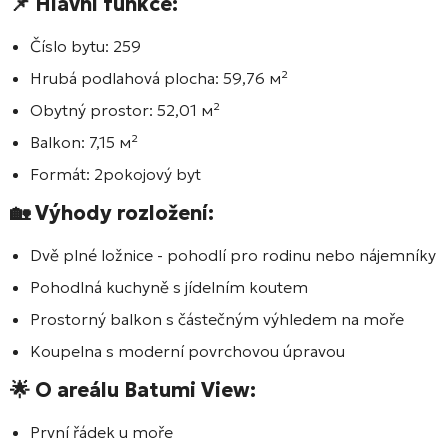
📌 Hlavní funkce:
Číslo bytu:
259
Hrubá podlahová plocha:
59,76 м²
Obytný prostor:
52,01 м²
Balkon:
7,15 м²
Formát:
2pokojový byt
🏡 Výhody rozložení:
Dvě plné ložnice - pohodlí pro rodinu nebo nájemníky
Pohodlná kuchyně s jídelním koutem
Prostorný balkon s částečným výhledem na moře
Koupelna s moderní povrchovou úpravou
🌟 O areálu
Batumi View
:
První řádek u moře