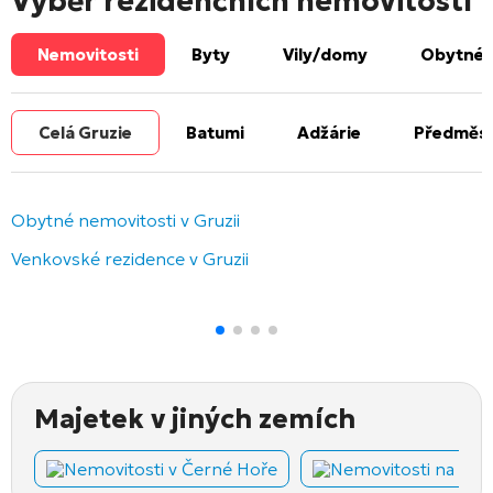
Výběr rezidenčních nemovitostí
Nemovitosti
Byty
Vily/domy
Obytné 
Celá Gruzie
Batumi
Adžárie
Předměst
Obytné nemovitosti v Gruzii
Venkovské rezidence v Gruzii
Majetek v jiných zemích
Nemovitosti v Černé Hoře
Nemovitosti na Kyp