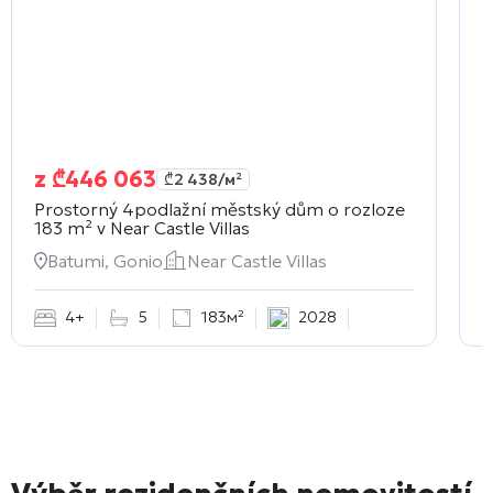
z
₾
446 063
₾
2 438
/м²
Prostorný 4podlažní městský dům o rozloze
Ú
183 m² v
Near Castle Villas
В
Batumi, Gonio
Near Castle Villas
4+
5
183м²
2028