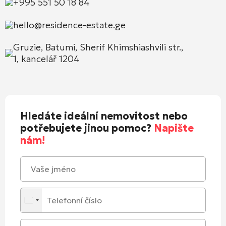
+995 551 50 18 84
hello@residence-estate.ge
Gruzie, Batumi, Sherif Khimshiashvili str.,
1, kancelář 1204
Hledáte ideální nemovitost nebo
potřebujete jinou pomoc?
Napište
nám!