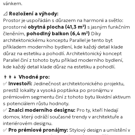
vánkem.
📐
Rozložení a výhody:
Prostor je uspořádán s důrazem na harmonii a světlo:
prostorné
obytná plocha (41,3 m²)
s jasným funkčním
členěním,
pohodlný balkon (6,4 m²)
Díky
architektonickému konceptu Parallel je tento byt
příkladem moderního bydlení, kde každý detail klade
důraz na estetiku a pohodlí. Architektonický koncept
Parallel činí z tohoto bytu příklad moderního bydlení,
kde každý detail klade důraz na estetiku a pohodlí.
👨‍👩‍👧
Vhodné pro:
✅
Investoři:
Jedinečnost architektonického projektu,
prestiž lokality a vysoká poptávka po pronájmu v
prémiovém segmentu činí z tohoto bytu likvidní aktivum
s potenciálem růstu hodnoty.
✅
Znalci moderního designu:
Pro ty, kteří hledají
domov, který odráží současné trendy v architektuře a
interiérovém designu.
✅
Pro prémiové pronájmy:
Stylový design a umístění v