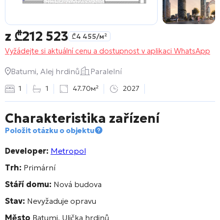
z
₾
212 523
₾
4 455
/м²
Vyžádejte si aktuální cenu a dostupnost v aplikaci WhatsApp
Batumi, Alej hrdinů
Paralelní
1
1
47.70м²
2027
Charakteristika zařízení
Položit otázku o objektu
Developer:
Metropol
Trh:
Primární
Stáří domu:
Nová budova
Stav:
Nevyžaduje opravu
Město
Batumi, Ulička hrdinů