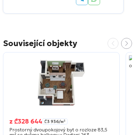
Související objekty
z
₾
328 644
₾
3 936
/м²
Prostorný dvoupokojový byt o rozloze 83,5
S
m² se dvěma balkony v
Dadiani 263
v