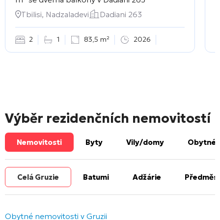
Tbilisi, Nadzaladevi
Dadiani 263
2
1
83,5 m²
2026
Výběr rezidenčních nemovitostí
Nemovitosti
Byty
Vily/domy
Obytné 
Celá Gruzie
Batumi
Adžárie
Předměst
Obytné nemovitosti v Gruzii