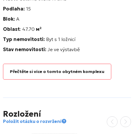
Podlaha:
15
Blok:
А
Oblast
: 47.70
м²
Typ nemovitosti:
Byt s 1 ložnicí
Stav nemovitosti:
Je ve výstavbě
Přečtěte si více o tomto obytném komplexu
Rozložení
Položit otázku o rozvržení